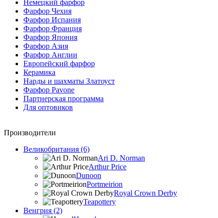
Немецкий фарфор
Фарфор Чехия
Фарфор Испания
Фарфор Франция
Фарфор Япония
Фарфор Азия
Фарфор Англии
Европейский фарфор
Керамика
Нарды и шахматы Златоуст
Фарфор Pavone
Партнерская программа
Для оптовиков
Производители
Великобритания (6)
Ari D. Norman
Arthur Price
Dunoon
Portmeirion
Royal Crown Derby
Teapottery
Венгрия (2)