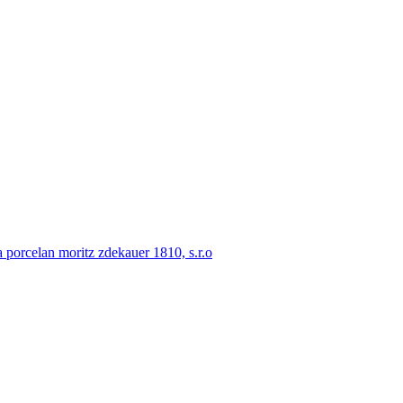
porcelan moritz zdekauer 1810, s.r.o