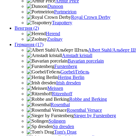
Arthur Price
Dunoon
Portmeirion
Royal Crown Derby
Teapottery
Венгрия (2)
Herend
Zsolnay
Германия (17)
Albert Stahl/Альбеpт Ш
Arnstadt kristall
Bavarian porcelain
Furstenberg
Goebel/Гебель
Hering Berlin
Irish dresden
Meissen
Ritzenhoff
Robbe and Berking
Rosenthal
Rosenthal Versace
Sieger by Furstenberg
Solingen
Sp dresden
Tom's Drag