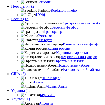
Гонконг
Португалия (2)
Bordallo Pinheiro
L’Objet
Россия (12)
Арт кристалл swarovski
Веселый фарфор
Гравюра арт
Жостово
Златоуст
Императорский фарфор
Камни россии
Картины сваровски
Лефортовский фарфор
Офорты на латуни
Подарочные наборы
Фарфор ручной работы
США (3)
Julia Knight
Lenox
Michael Aram
Украина (1)
Керамика
Уругвай (1)
Ancers sa