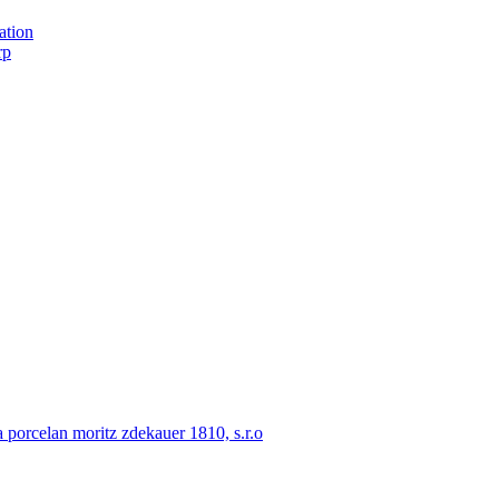
ation
rp
porcelan moritz zdekauer 1810, s.r.o