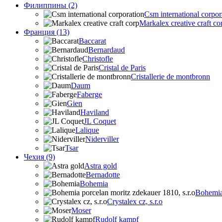
Филиппины (2)
Csm international corpor
Markalex creative craft co
Франция (13)
Baccarat
Bernardaud
Christofle
Cristal de Paris
Cristallerie de montbronn
Daum
Faberge
Gien
Haviland
JL Coquet
Lalique
Niderviller
Tsar
Чехия (9)
Astra gold
Bernadotte
Bohemia
Bohemia 
Crystalex cz, s.r.o
Moser
Rudolf kampf