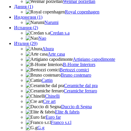
Weimar porzellan
Дания (1)
Royal copenhagen
Индонезия (1)
Narumi
Испания (2)
Credan s.a
Nao
Италия (29)
Ahura
Arte casa
Artigiano capodimonte
B-Home Interiors
Bertozzi cornici
Bruno costenaro
Cattin
Ceramiche dal pra
Ceramiche ferraro
Chinelli
Cre art
Duccio di Segna
Elite & fabris
Euro far
Franco s.r.l
G.g