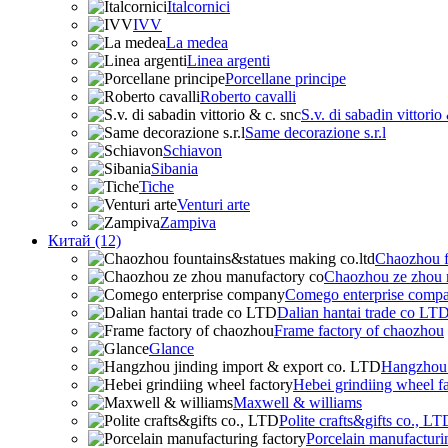
Italcornici
IVV
La medea
Linea argenti
Porcellane principe
Roberto cavalli
S.v. di sabadin vittorio
Same decorazione s.r.l
Schiavon
Sibania
Tiche
Venturi arte
Zampiva
Китай (12)
Chaozhou f
Chaozhou ze zhou 
Comego enterprise comp
Dalian hantai trade co LT
Frame factory of chaozhou
Glance
Hangzhou 
Hebei grindiing wheel f
Maxwell & williams
Polite crafts&gifts co., LT
Porcelain manufacturi