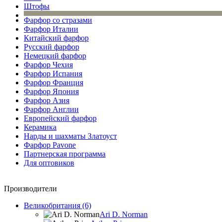
Штофы
Фарфор со стразами
Фарфор Италии
Китайский фарфор
Русский фарфор
Немецкий фарфор
Фарфор Чехия
Фарфор Испания
Фарфор Франция
Фарфор Япония
Фарфор Азия
Фарфор Англии
Европейский фарфор
Керамика
Нарды и шахматы Златоуст
Фарфор Pavone
Партнерская программа
Для оптовиков
Производители
Великобритания (6)
Ari D. Norman