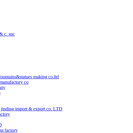
 & c. snc
ountains&statues making co.ltd
manufactory co
any
D
jinding import & export co. LTD
actory
D
ng factory