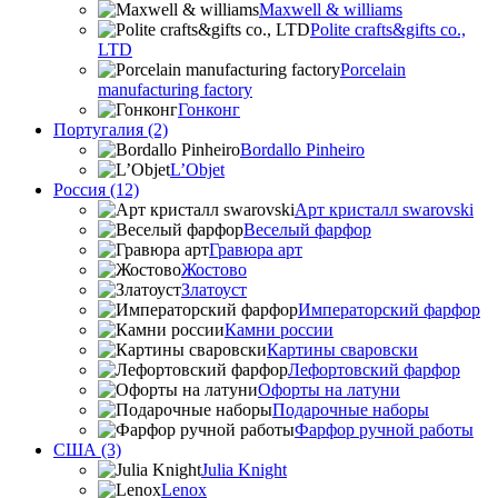
Maxwell & williams
Polite crafts&gifts co.,
LTD
Porcelain
manufacturing factory
Гонконг
Португалия (2)
Bordallo Pinheiro
L’Objet
Россия (12)
Арт кристалл swarovski
Веселый фарфор
Гравюра арт
Жостово
Златоуст
Императорский фарфор
Камни россии
Картины сваровски
Лефортовский фарфор
Офорты на латуни
Подарочные наборы
Фарфор ручной работы
США (3)
Julia Knight
Lenox