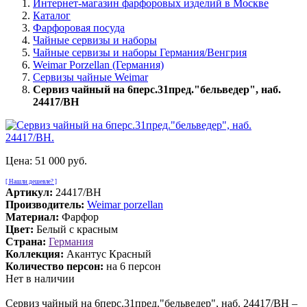
Интернет-магазин фарфоровых изделий в Москве
Каталог
Фарфоровая посуда
Чайные сервизы и наборы
Чайные сервизы и наборы Германия/Венгрия
Weimar Porzellan (Германия)
Сервизы чайные Weimar
Сервиз чайный на 6перс.31пред."бельведер", наб.
24417/BH
Цена:
51 000 руб.
[ Нашли дешевле? ]
Артикул:
24417/BH
Производитель:
Weimar porzellan
Материал:
Фарфор
Цвет:
Белый с красным
Страна:
Германия
Коллекция:
Акантус Красный
Количество персон:
на 6 персон
Нет в наличии
Сервиз чайный на 6перс.31пред."бельведер", наб. 24417/BH –