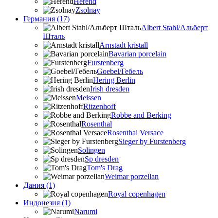
Herend
Zsolnay
Германия (17)
Albert Stahl/Альбеpт
Шталь
Arnstadt kristall
Bavarian porcelain
Furstenberg
Goebel/Гебель
Hering Berlin
Irish dresden
Meissen
Ritzenhoff
Robbe and Berking
Rosenthal
Rosenthal Versace
Sieger by Furstenberg
Solingen
Sp dresden
Tom's Drag
Weimar porzellan
Дания (1)
Royal copenhagen
Индонезия (1)
Narumi