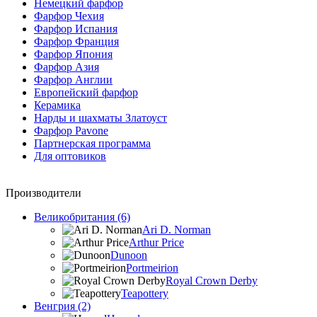
Немецкий фарфор
Фарфор Чехия
Фарфор Испания
Фарфор Франция
Фарфор Япония
Фарфор Азия
Фарфор Англии
Европейский фарфор
Керамика
Нарды и шахматы Златоуст
Фарфор Pavone
Партнерская программа
Для оптовиков
Производители
Великобритания (6)
Ari D. Norman
Arthur Price
Dunoon
Portmeirion
Royal Crown Derby
Teapottery
Венгрия (2)