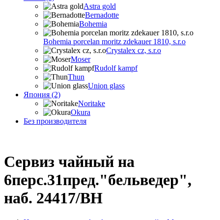
Astra gold
Bernadotte
Bohemia
Bohemia porcelan moritz zdekauer 1810, s.r.o
Crystalex cz, s.r.o
Moser
Rudolf kampf
Thun
Union glass
Япония (2)
Noritake
Okura
Без производителя
Сервиз чайный на
6перс.31пред."бельведер",
наб. 24417/BH