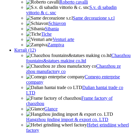
Roberto cavalli
S.v. di sabadin
vittorio & c. snc
Same decorazione s.r.l
Schiavon
Sibania
Tiche
Venturi arte
Zampiva
Китай (12)
Chaozhou
fountains&statues making co.ltd
Chaozhou ze
zhou manufactory co
Comego enterprise
company
Dalian hantai trade co
LTD
Frame factory of
chaozhou
Glance
Hangzhou jinding import & export co. LTD
Hebei grindiing wheel
factory