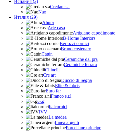
Испания (2)
Credan s.a
Nao
Италия (29)
Ahura
Arte casa
Artigiano capodimonte
B-Home Interiors
Bertozzi cornici
Bruno costenaro
Cattin
Ceramiche dal pra
Ceramiche ferraro
Chinelli
Cre art
Duccio di Segna
Elite & fabris
Euro far
Franco s.r.l
G.g
Italcornici
IVV
La medea
Linea argenti
Porcellane principe