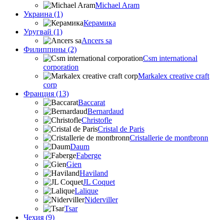
Michael Aram
Украина (1)
Керамика
Уругвай (1)
Ancers sa
Филиппины (2)
Csm international
corporation
Markalex creative craft
corp
Франция (13)
Baccarat
Bernardaud
Christofle
Cristal de Paris
Cristallerie de montbronn
Daum
Faberge
Gien
Haviland
JL Coquet
Lalique
Niderviller
Tsar
Чехия (9)