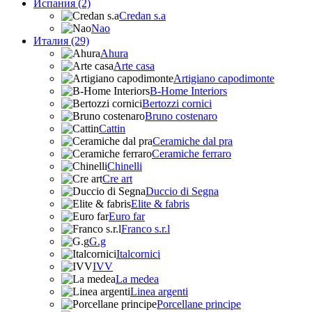
Испания (2)
Credan s.a
Nao
Италия (29)
Ahura
Arte casa
Artigiano capodimonte
B-Home Interiors
Bertozzi cornici
Bruno costenaro
Cattin
Ceramiche dal pra
Ceramiche ferraro
Chinelli
Cre art
Duccio di Segna
Elite & fabris
Euro far
Franco s.r.l
G.g
Italcornici
IVV
La medea
Linea argenti
Porcellane principe