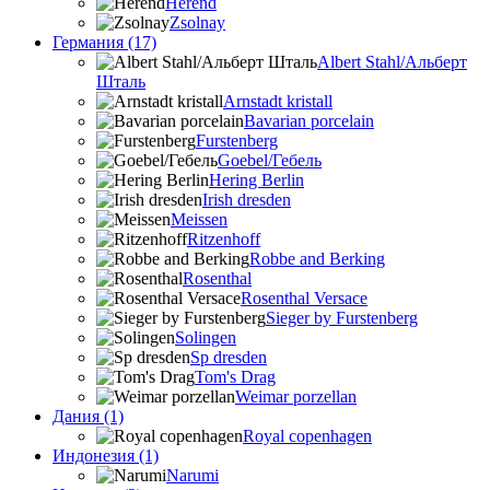
Herend
Zsolnay
Германия (17)
Albert Stahl/Альбеpт
Шталь
Arnstadt kristall
Bavarian porcelain
Furstenberg
Goebel/Гебель
Hering Berlin
Irish dresden
Meissen
Ritzenhoff
Robbe and Berking
Rosenthal
Rosenthal Versace
Sieger by Furstenberg
Solingen
Sp dresden
Tom's Drag
Weimar porzellan
Дания (1)
Royal copenhagen
Индонезия (1)
Narumi