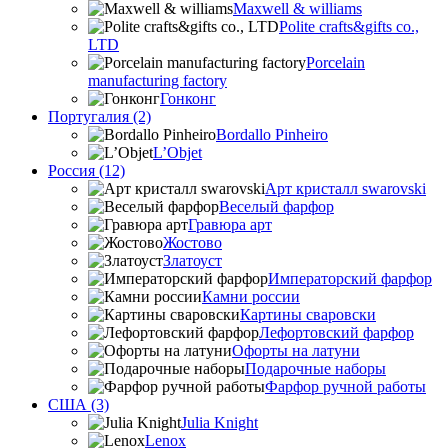
Maxwell & williams
Polite crafts&gifts co.,
LTD
Porcelain
manufacturing factory
Гонконг
Португалия (2)
Bordallo Pinheiro
L’Objet
Россия (12)
Арт кристалл swarovski
Веселый фарфор
Гравюра арт
Жостово
Златоуст
Императорский фарфор
Камни россии
Картины сваровски
Лефортовский фарфор
Офорты на латуни
Подарочные наборы
Фарфор ручной работы
США (3)
Julia Knight
Lenox