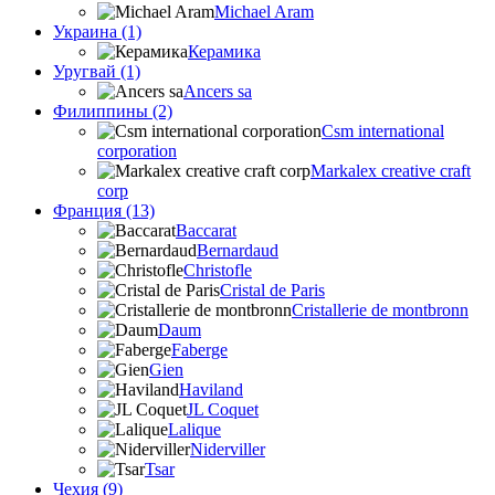
Michael Aram
Украина (1)
Керамика
Уругвай (1)
Ancers sa
Филиппины (2)
Csm international
corporation
Markalex creative craft
corp
Франция (13)
Baccarat
Bernardaud
Christofle
Cristal de Paris
Cristallerie de montbronn
Daum
Faberge
Gien
Haviland
JL Coquet
Lalique
Niderviller
Tsar
Чехия (9)