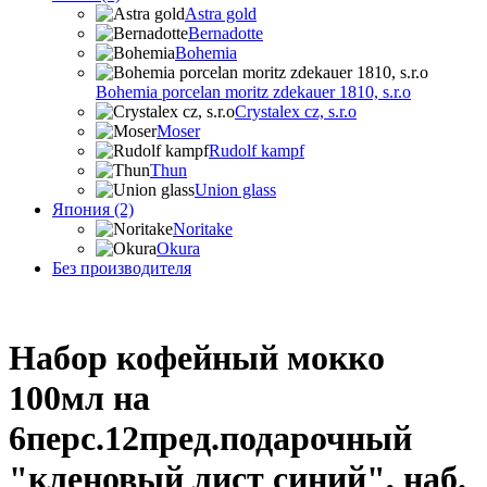
Astra gold
Bernadotte
Bohemia
Bohemia porcelan moritz zdekauer 1810, s.r.o
Crystalex cz, s.r.o
Moser
Rudolf kampf
Thun
Union glass
Япония (2)
Noritake
Okura
Без производителя
Набор кофейный мокко
100мл на
6перс.12пред.подарочный
"кленовый лист синий", наб.