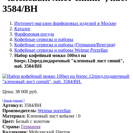
3584/BH
Интернет-магазин фарфоровых изделий в Москве
Каталог
Фарфоровая посуда
Кофейные сервизы и наборы
Кофейные сервизы и наборы (Германия/Венгрия)
Кофейные сервизы и наборы Weimar Porzellan
Набор кофейный мокко 100мл на
6перс.12пред.подарочный "кленовый лист синий",
наб. 3584/BH
Цена:
38 000 руб.
[ Нашли дешевле? ]
Артикул:
3584/BH
Производитель:
Weimar porzellan
Материал:
Кленовый лист кобальт / 0
Цвет:
Белый с золотом
Страна:
Германия
Коллекция:
Мейсенский Цветок