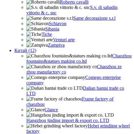
Roberto cavalli
S.v. di sabadin
vittorio & c. snc
Same decorazione s.r.l
Schiavon
Sibania
Tiche
Venturi arte
Zampiva
Китай (12)
Chaozhou
fountains&statues making co.ltd
Chaozhou ze
zhou manufactory co
Comego enterprise
company
Dalian hantai trade co
LTD
Frame factory of
chaozhou
Glance
Hangzhou jinding import & export co. LTD
Hebei grindiing wheel
factory