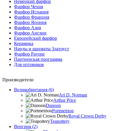
Немецкий фарфор
Фарфор Чехия
Фарфор Испания
Фарфор Франция
Фарфор Япония
Фарфор Азия
Фарфор Англии
Европейский фарфор
Керамика
Нарды и шахматы Златоуст
Фарфор Pavone
Партнерская программа
Для оптовиков
Производители
Великобритания (6)
Ari D. Norman
Arthur Price
Dunoon
Portmeirion
Royal Crown Derby
Teapottery
Венгрия (2)