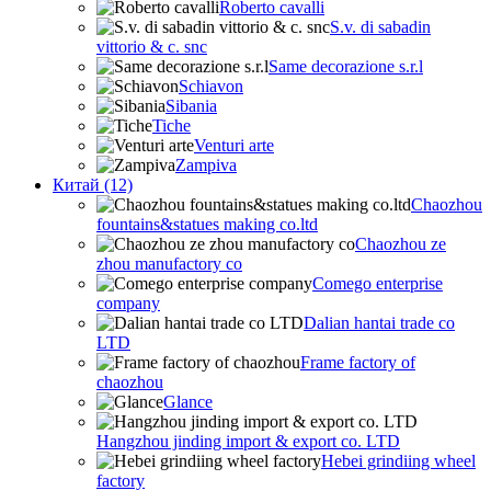
Roberto cavalli
S.v. di sabadin
vittorio & c. snc
Same decorazione s.r.l
Schiavon
Sibania
Tiche
Venturi arte
Zampiva
Китай (12)
Chaozhou
fountains&statues making co.ltd
Chaozhou ze
zhou manufactory co
Comego enterprise
company
Dalian hantai trade co
LTD
Frame factory of
chaozhou
Glance
Hangzhou jinding import & export co. LTD
Hebei grindiing wheel
factory