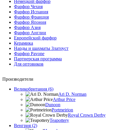
Немецкий фарфор
Фарфор Чехия
Фарфор Испания
Фарфор Франция
Фарфор Япония
Фарфор Азия
Фарфор Англии
Европейский фарфор
Керамика
Нарды и шахматы Златоуст
Фарфор Pavone
Партнерская программа
Для оптовиков
Производители
Великобритания (6)
Ari D. Norman
Arthur Price
Dunoon
Portmeirion
Royal Crown Derby
Teapottery
Венгрия (2)