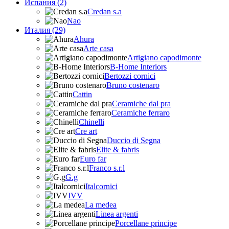
Испания (2)
Credan s.a
Nao
Италия (29)
Ahura
Arte casa
Artigiano capodimonte
B-Home Interiors
Bertozzi cornici
Bruno costenaro
Cattin
Ceramiche dal pra
Ceramiche ferraro
Chinelli
Cre art
Duccio di Segna
Elite & fabris
Euro far
Franco s.r.l
G.g
Italcornici
IVV
La medea
Linea argenti
Porcellane principe