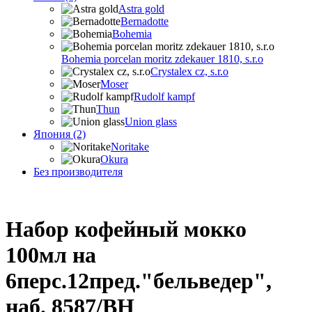
Astra gold
Bernadotte
Bohemia
Bohemia porcelan moritz zdekauer 1810, s.r.o
Crystalex cz, s.r.o
Moser
Rudolf kampf
Thun
Union glass
Япония (2)
Noritake
Okura
Без производителя
Набор кофейный мокко
100мл на
6перс.12пред."бельведер",
наб. 8587/BH