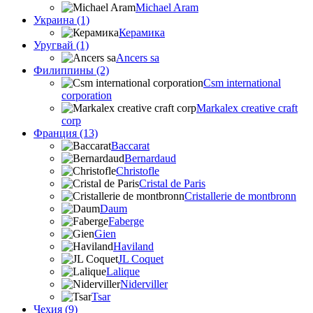
Michael Aram
Украина (1)
Керамика
Уругвай (1)
Ancers sa
Филиппины (2)
Csm international
corporation
Markalex creative craft
corp
Франция (13)
Baccarat
Bernardaud
Christofle
Cristal de Paris
Cristallerie de montbronn
Daum
Faberge
Gien
Haviland
JL Coquet
Lalique
Niderviller
Tsar
Чехия (9)