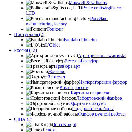
Maxwell & williams
Polite crafts&gifts co.,
LTD
Porcelain
manufacturing factory
Гонконг
Португалия (2)
Bordallo Pinheiro
L’Objet
Россия (12)
Арт кристалл swarovski
Веселый фарфор
Гравюра арт
Жостово
Златоуст
Императорский фарфор
Камни россии
Картины сваровски
Лефортовский фарфор
Офорты на латуни
Подарочные наборы
Фарфор ручной работы
США (3)
Julia Knight
Lenox