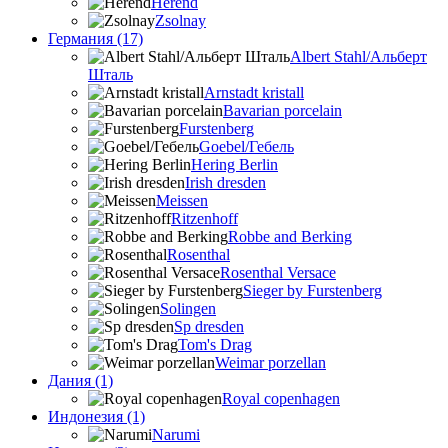
Herend
Zsolnay
Германия (17)
Albert Stahl/Альбеpт
Шталь
Arnstadt kristall
Bavarian porcelain
Furstenberg
Goebel/Гебель
Hering Berlin
Irish dresden
Meissen
Ritzenhoff
Robbe and Berking
Rosenthal
Rosenthal Versace
Sieger by Furstenberg
Solingen
Sp dresden
Tom's Drag
Weimar porzellan
Дания (1)
Royal copenhagen
Индонезия (1)
Narumi