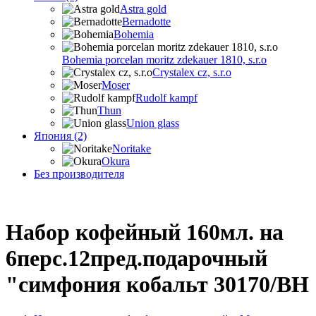
Astra gold
Bernadotte
Bohemia
Bohemia porcelan moritz zdekauer 1810, s.r.o
Crystalex cz, s.r.o
Moser
Rudolf kampf
Thun
Union glass
Япония (2)
Noritake
Okura
Без производителя
Набор кофейный 160мл. на
6перс.12пред.подарочный
"симфония кобальт 30170/BH