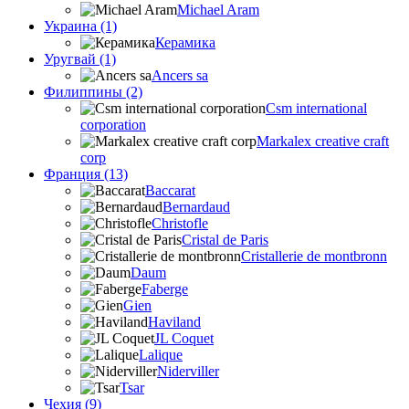
Michael Aram
Украина (1)
Керамика
Уругвай (1)
Ancers sa
Филиппины (2)
Csm international
corporation
Markalex creative craft
corp
Франция (13)
Baccarat
Bernardaud
Christofle
Cristal de Paris
Cristallerie de montbronn
Daum
Faberge
Gien
Haviland
JL Coquet
Lalique
Niderviller
Tsar
Чехия (9)