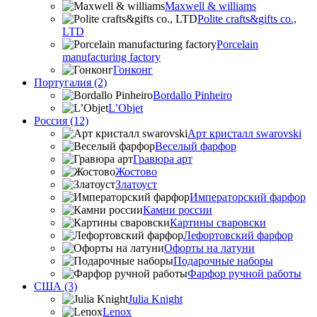
Maxwell & williams
Polite crafts&gifts co.,
LTD
Porcelain
manufacturing factory
Гонконг
Португалия (2)
Bordallo Pinheiro
L’Objet
Россия (12)
Арт кристалл swarovski
Веселый фарфор
Гравюра арт
Жостово
Златоуст
Императорский фарфор
Камни россии
Картины сваровски
Лефортовский фарфор
Офорты на латуни
Подарочные наборы
Фарфор ручной работы
США (3)
Julia Knight
Lenox