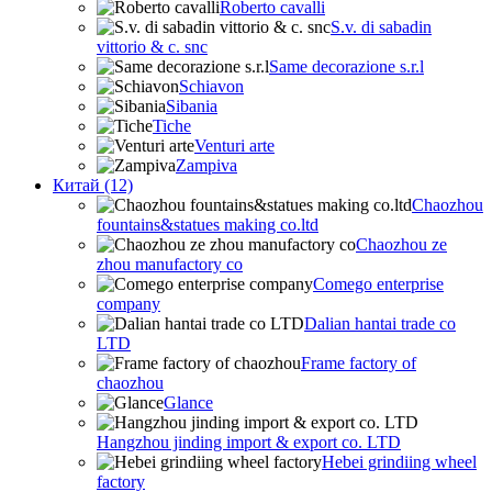
Roberto cavalli
S.v. di sabadin
vittorio & c. snc
Same decorazione s.r.l
Schiavon
Sibania
Tiche
Venturi arte
Zampiva
Китай (12)
Chaozhou
fountains&statues making co.ltd
Chaozhou ze
zhou manufactory co
Comego enterprise
company
Dalian hantai trade co
LTD
Frame factory of
chaozhou
Glance
Hangzhou jinding import & export co. LTD
Hebei grindiing wheel
factory