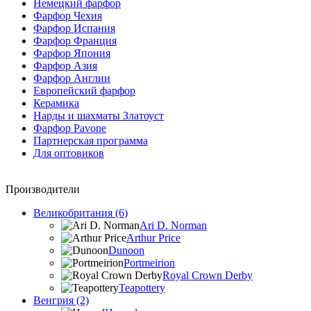
Немецкий фарфор
Фарфор Чехия
Фарфор Испания
Фарфор Франция
Фарфор Япония
Фарфор Азия
Фарфор Англии
Европейский фарфор
Керамика
Нарды и шахматы Златоуст
Фарфор Pavone
Партнерская программа
Для оптовиков
Производители
Великобритания (6)
Ari D. Norman
Arthur Price
Dunoon
Portmeirion
Royal Crown Derby
Teapottery
Венгрия (2)