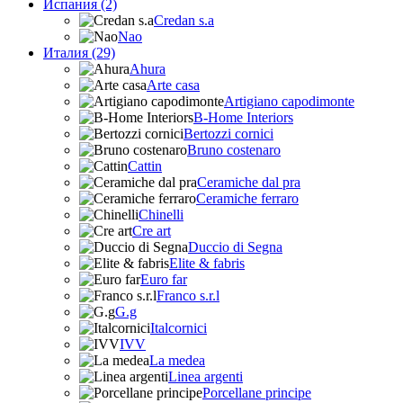
Испания (2)
Credan s.a
Nao
Италия (29)
Ahura
Arte casa
Artigiano capodimonte
B-Home Interiors
Bertozzi cornici
Bruno costenaro
Cattin
Ceramiche dal pra
Ceramiche ferraro
Chinelli
Cre art
Duccio di Segna
Elite & fabris
Euro far
Franco s.r.l
G.g
Italcornici
IVV
La medea
Linea argenti
Porcellane principe