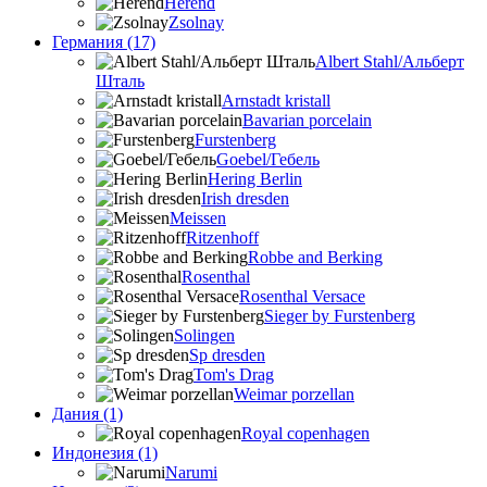
Herend
Zsolnay
Германия (17)
Albert Stahl/Альбеpт
Шталь
Arnstadt kristall
Bavarian porcelain
Furstenberg
Goebel/Гебель
Hering Berlin
Irish dresden
Meissen
Ritzenhoff
Robbe and Berking
Rosenthal
Rosenthal Versace
Sieger by Furstenberg
Solingen
Sp dresden
Tom's Drag
Weimar porzellan
Дания (1)
Royal copenhagen
Индонезия (1)
Narumi