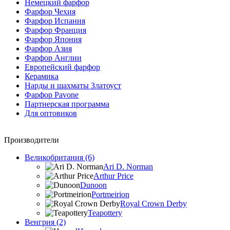
Немецкий фарфор
Фарфор Чехия
Фарфор Испания
Фарфор Франция
Фарфор Япония
Фарфор Азия
Фарфор Англии
Европейский фарфор
Керамика
Нарды и шахматы Златоуст
Фарфор Pavone
Партнерская программа
Для оптовиков
Производители
Великобритания (6)
Ari D. Norman
Arthur Price
Dunoon
Portmeirion
Royal Crown Derby
Teapottery
Венгрия (2)