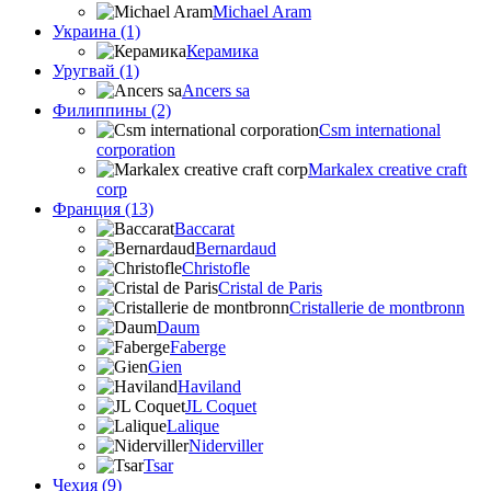
Michael Aram
Украина (1)
Керамика
Уругвай (1)
Ancers sa
Филиппины (2)
Csm international
corporation
Markalex creative craft
corp
Франция (13)
Baccarat
Bernardaud
Christofle
Cristal de Paris
Cristallerie de montbronn
Daum
Faberge
Gien
Haviland
JL Coquet
Lalique
Niderviller
Tsar
Чехия (9)