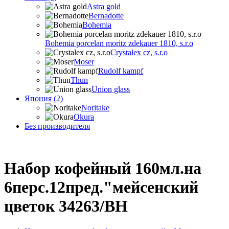
Astra gold
Bernadotte
Bohemia
Bohemia porcelan moritz zdekauer 1810, s.r.o
Crystalex cz, s.r.o
Moser
Rudolf kampf
Thun
Union glass
Япония (2)
Noritake
Okura
Без производителя
Набор кофейный 160мл.на
6перс.12пред."мейсенский
цветок 34263/BH