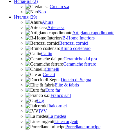
Испания (2)
Credan s.a
Nao
Италия (29)
Ahura
Arte casa
Artigiano capodimonte
B-Home Interiors
Bertozzi cornici
Bruno costenaro
Cattin
Ceramiche dal pra
Ceramiche ferraro
Chinelli
Cre art
Duccio di Segna
Elite & fabris
Euro far
Franco s.r.l
G.g
Italcornici
IVV
La medea
Linea argenti
Porcellane principe