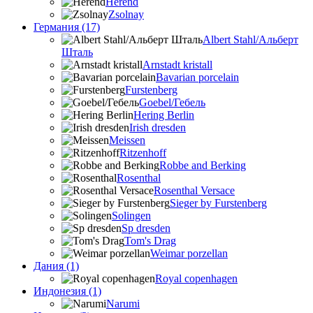
Herend
Zsolnay
Германия (17)
Albert Stahl/Альбеpт
Шталь
Arnstadt kristall
Bavarian porcelain
Furstenberg
Goebel/Гебель
Hering Berlin
Irish dresden
Meissen
Ritzenhoff
Robbe and Berking
Rosenthal
Rosenthal Versace
Sieger by Furstenberg
Solingen
Sp dresden
Tom's Drag
Weimar porzellan
Дания (1)
Royal copenhagen
Индонезия (1)
Narumi