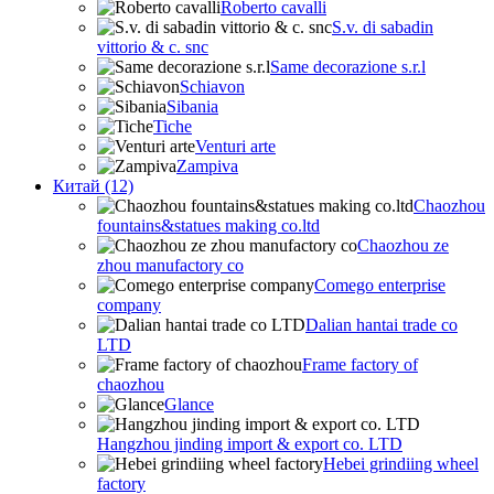
Roberto cavalli
S.v. di sabadin
vittorio & c. snc
Same decorazione s.r.l
Schiavon
Sibania
Tiche
Venturi arte
Zampiva
Китай (12)
Chaozhou
fountains&statues making co.ltd
Chaozhou ze
zhou manufactory co
Comego enterprise
company
Dalian hantai trade co
LTD
Frame factory of
chaozhou
Glance
Hangzhou jinding import & export co. LTD
Hebei grindiing wheel
factory