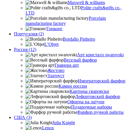
Maxwell & williams
Polite crafts&gifts co.,
LTD
Porcelain
manufacturing factory
Гонконг
Португалия (2)
Bordallo Pinheiro
L’Objet
Россия (12)
Арт кристалл swarovski
Веселый фарфор
Гравюра арт
Жостово
Златоуст
Императорский фарфор
Камни россии
Картины сваровски
Лефортовский фарфор
Офорты на латуни
Подарочные наборы
Фарфор ручной работы
США (3)
Julia Knight
Lenox