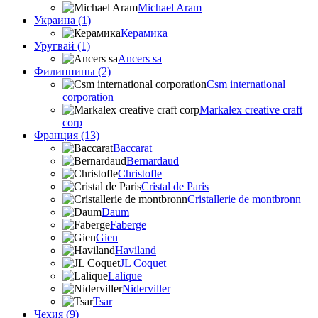
Michael Aram
Украина (1)
Керамика
Уругвай (1)
Ancers sa
Филиппины (2)
Csm international
corporation
Markalex creative craft
corp
Франция (13)
Baccarat
Bernardaud
Christofle
Cristal de Paris
Cristallerie de montbronn
Daum
Faberge
Gien
Haviland
JL Coquet
Lalique
Niderviller
Tsar
Чехия (9)