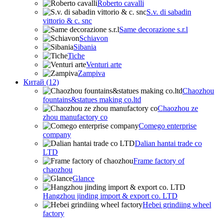
Roberto cavalli
S.v. di sabadin
vittorio & c. snc
Same decorazione s.r.l
Schiavon
Sibania
Tiche
Venturi arte
Zampiva
Китай (12)
Chaozhou
fountains&statues making co.ltd
Chaozhou ze
zhou manufactory co
Comego enterprise
company
Dalian hantai trade co
LTD
Frame factory of
chaozhou
Glance
Hangzhou jinding import & export co. LTD
Hebei grindiing wheel
factory