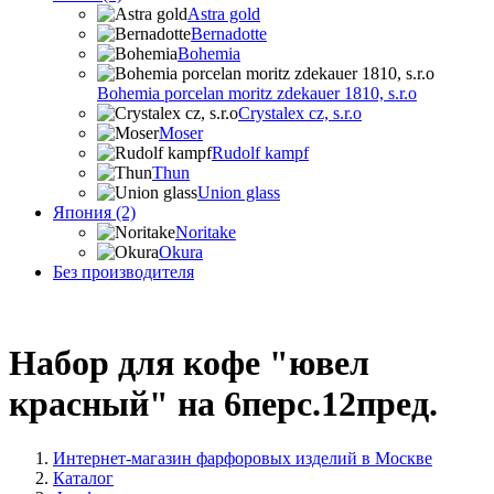
Astra gold
Bernadotte
Bohemia
Bohemia porcelan moritz zdekauer 1810, s.r.o
Crystalex cz, s.r.o
Moser
Rudolf kampf
Thun
Union glass
Япония (2)
Noritake
Okura
Без производителя
Набор для кофе "ювел
красный" на 6перс.12пред.
Интернет-магазин фарфоровых изделий в Москве
Каталог