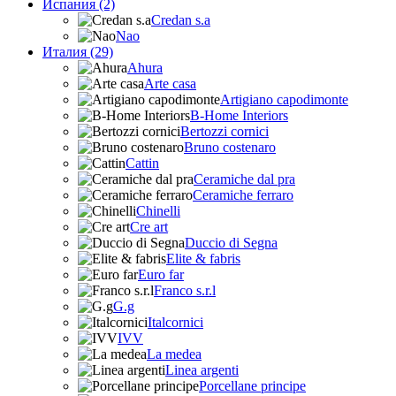
Испания (2)
Credan s.a
Nao
Италия (29)
Ahura
Arte casa
Artigiano capodimonte
B-Home Interiors
Bertozzi cornici
Bruno costenaro
Cattin
Ceramiche dal pra
Ceramiche ferraro
Chinelli
Cre art
Duccio di Segna
Elite & fabris
Euro far
Franco s.r.l
G.g
Italcornici
IVV
La medea
Linea argenti
Porcellane principe