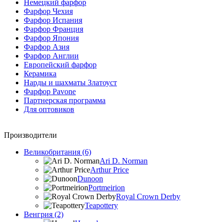
Немецкий фарфор
Фарфор Чехия
Фарфор Испания
Фарфор Франция
Фарфор Япония
Фарфор Азия
Фарфор Англии
Европейский фарфор
Керамика
Нарды и шахматы Златоуст
Фарфор Pavone
Партнерская программа
Для оптовиков
Производители
Великобритания (6)
Ari D. Norman
Arthur Price
Dunoon
Portmeirion
Royal Crown Derby
Teapottery
Венгрия (2)