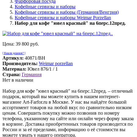
Фарфоровая посуда
Кофейные сервизы и наборы
Кофейные сервизы и наборы (Германия/Венгрия)
Кофейные сервизы и наборы Weimar Porzellan
Набор для кофе "ювел красный" на 6перс.12пред.
Цена:
39 800 руб.
[ Нашли дешевле? ]
Артикул:
40871/BH
Производитель:
Weimar porzellan
Материал:
Ювел 876/1 / 1
Страна:
Германия
Нет в наличии
Набор для кофе "ювел красный" на 6перс.12пред. – отличный
подарок, который вы можете купить в нашем интернет-
магазине Art-Farfor.ru в Москве. У нас вы найдёте большой
ассортимент товаров на любой вкус по сравнительно низким
ценам. Совершить покупку можно позвонив по номеру
телефона, указанному на сайте или онлайн через форму заказа
в корзине. Доставка приобретенных товаров производится по
России и за её пределами, информацию о её стоимости вы
можете узнать у нашего оператора.