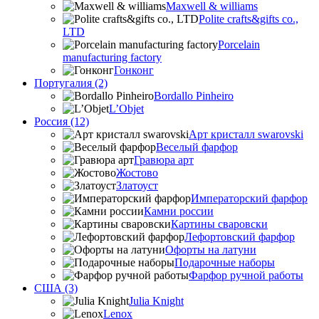
Maxwell & williams
Polite crafts&gifts co.,
LTD
Porcelain
manufacturing factory
Гонконг
Португалия (2)
Bordallo Pinheiro
L’Objet
Россия (12)
Арт кристалл swarovski
Веселый фарфор
Гравюра арт
Жостово
Златоуст
Императорский фарфор
Камни россии
Картины сваровски
Лефортовский фарфор
Офорты на латуни
Подарочные наборы
Фарфор ручной работы
США (3)
Julia Knight
Lenox