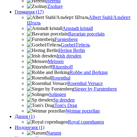
Herend
Zsolnay
Германия (17)
Albert Stahl/Альбеpт
Шталь
Arnstadt kristall
Bavarian porcelain
Furstenberg
Goebel/Гебель
Hering Berlin
Irish dresden
Meissen
Ritzenhoff
Robbe and Berking
Rosenthal
Rosenthal Versace
Sieger by Furstenberg
Solingen
Sp dresden
Tom's Drag
Weimar porzellan
Дания (1)
Royal copenhagen
Индонезия (1)
Narumi