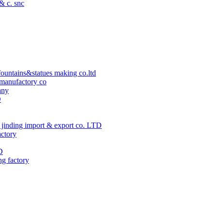
 & c. snc
ountains&statues making co.ltd
manufactory co
any
D
jinding import & export co. LTD
actory
D
ng factory