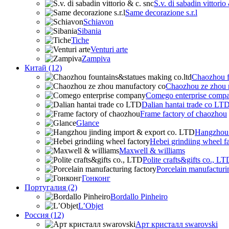
S.v. di sabadin vittorio
Same decorazione s.r.l
Schiavon
Sibania
Tiche
Venturi arte
Zampiva
Китай (12)
Chaozhou f
Chaozhou ze zhou 
Comego enterprise comp
Dalian hantai trade co LT
Frame factory of chaozhou
Glance
Hangzhou 
Hebei grindiing wheel f
Maxwell & williams
Polite crafts&gifts co., LT
Porcelain manufacturi
Гонконг
Португалия (2)
Bordallo Pinheiro
L’Objet
Россия (12)
Арт кристалл swarovski