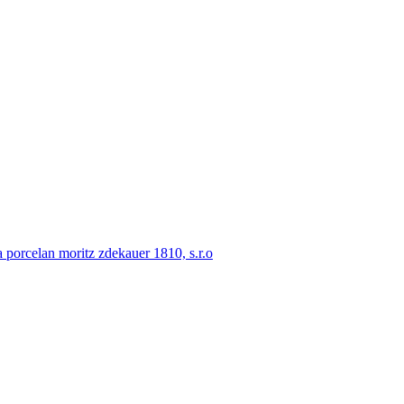
porcelan moritz zdekauer 1810, s.r.o