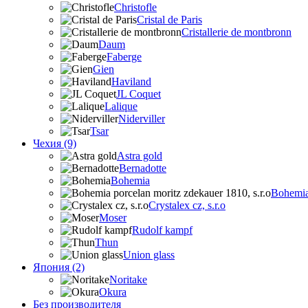
Christofle
Cristal de Paris
Cristallerie de montbronn
Daum
Faberge
Gien
Haviland
JL Coquet
Lalique
Niderviller
Tsar
Чехия (9)
Astra gold
Bernadotte
Bohemia
Bohemia 
Crystalex cz, s.r.o
Moser
Rudolf kampf
Thun
Union glass
Япония (2)
Noritake
Okura
Без производителя