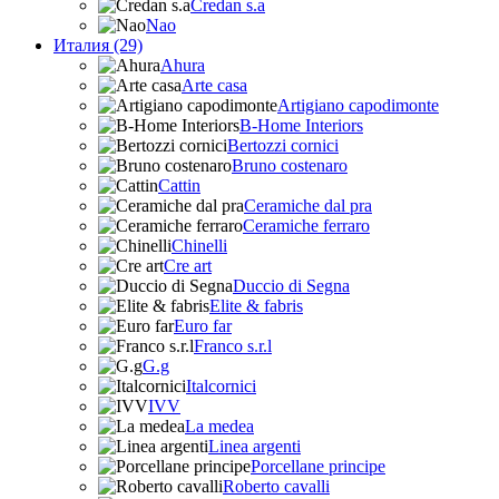
Credan s.a
Nao
Италия (29)
Ahura
Arte casa
Artigiano capodimonte
B-Home Interiors
Bertozzi cornici
Bruno costenaro
Cattin
Ceramiche dal pra
Ceramiche ferraro
Chinelli
Cre art
Duccio di Segna
Elite & fabris
Euro far
Franco s.r.l
G.g
Italcornici
IVV
La medea
Linea argenti
Porcellane principe
Roberto cavalli