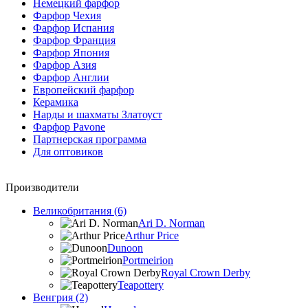
Немецкий фарфор
Фарфор Чехия
Фарфор Испания
Фарфор Франция
Фарфор Япония
Фарфор Азия
Фарфор Англии
Европейский фарфор
Керамика
Нарды и шахматы Златоуст
Фарфор Pavone
Партнерская программа
Для оптовиков
Производители
Великобритания (6)
Ari D. Norman
Arthur Price
Dunoon
Portmeirion
Royal Crown Derby
Teapottery
Венгрия (2)