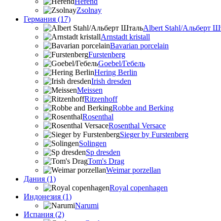
Herend
Zsolnay
Германия (17)
Albert Stahl/Альбеpт Ш
Arnstadt kristall
Bavarian porcelain
Furstenberg
Goebel/Гебель
Hering Berlin
Irish dresden
Meissen
Ritzenhoff
Robbe and Berking
Rosenthal
Rosenthal Versace
Sieger by Furstenberg
Solingen
Sp dresden
Tom's Drag
Weimar porzellan
Дания (1)
Royal copenhagen
Индонезия (1)
Narumi
Испания (2)