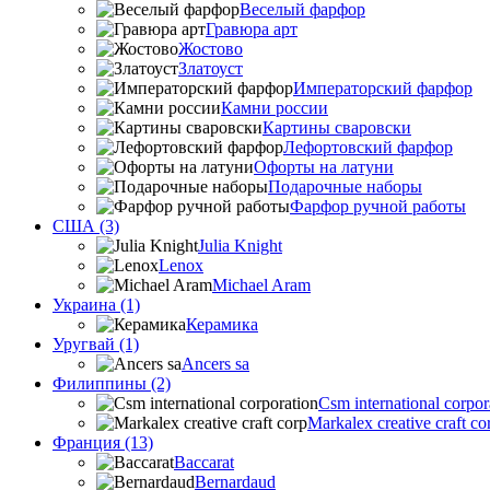
Веселый фарфор
Гравюра арт
Жостово
Златоуст
Императорский фарфор
Камни россии
Картины сваровски
Лефортовский фарфор
Офорты на латуни
Подарочные наборы
Фарфор ручной работы
США (3)
Julia Knight
Lenox
Michael Aram
Украина (1)
Керамика
Уругвай (1)
Ancers sa
Филиппины (2)
Csm international corpor
Markalex creative craft co
Франция (13)
Baccarat
Bernardaud