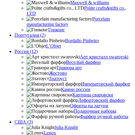
Maxwell & williams
Polite crafts&gifts co.,
LTD
Porcelain
manufacturing factory
Гонконг
Португалия (2)
Bordallo Pinheiro
L’Objet
Россия (12)
Арт кристалл swarovski
Веселый фарфор
Гравюра арт
Жостово
Златоуст
Императорский фарфор
Камни россии
Картины сваровски
Лефортовский фарфор
Офорты на латуни
Подарочные наборы
Фарфор ручной работы
США (3)
Julia Knight
Lenox