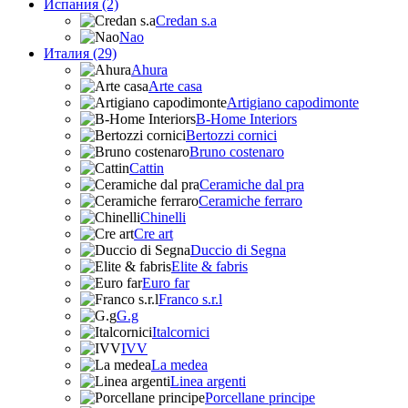
Испания (2)
Credan s.a
Nao
Италия (29)
Ahura
Arte casa
Artigiano capodimonte
B-Home Interiors
Bertozzi cornici
Bruno costenaro
Cattin
Ceramiche dal pra
Ceramiche ferraro
Chinelli
Cre art
Duccio di Segna
Elite & fabris
Euro far
Franco s.r.l
G.g
Italcornici
IVV
La medea
Linea argenti
Porcellane principe