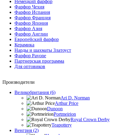
Немецкий фарфор
Фарфор Чехия
Фарфор Испания
Фарфор Франция
Фарфор Япония
Фарфор Азия
Фарфор Англии
Европейский фарфор
Керамика
Нарды и шахматы Златоуст
Фарфор Pavone
Партнерская программа
Для оптовиков
Производители
Великобритания (6)
Ari D. Norman
Arthur Price
Dunoon
Portmeirion
Royal Crown Derby
Teapottery
Венгрия (2)