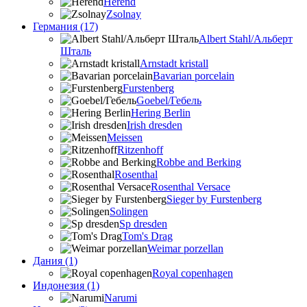
Herend
Zsolnay
Германия (17)
Albert Stahl/Альбеpт
Шталь
Arnstadt kristall
Bavarian porcelain
Furstenberg
Goebel/Гебель
Hering Berlin
Irish dresden
Meissen
Ritzenhoff
Robbe and Berking
Rosenthal
Rosenthal Versace
Sieger by Furstenberg
Solingen
Sp dresden
Tom's Drag
Weimar porzellan
Дания (1)
Royal copenhagen
Индонезия (1)
Narumi