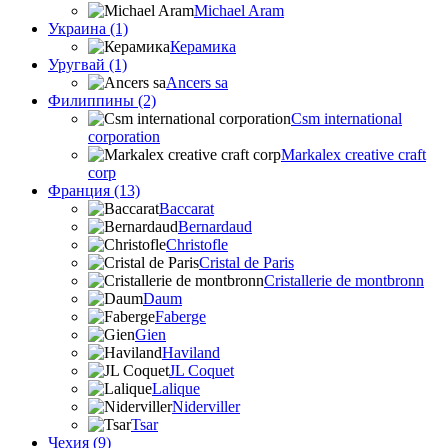
Michael Aram
Украина (1)
Керамика
Уругвай (1)
Ancers sa
Филиппины (2)
Csm international
corporation
Markalex creative craft
corp
Франция (13)
Baccarat
Bernardaud
Christofle
Cristal de Paris
Cristallerie de montbronn
Daum
Faberge
Gien
Haviland
JL Coquet
Lalique
Niderviller
Tsar
Чехия (9)