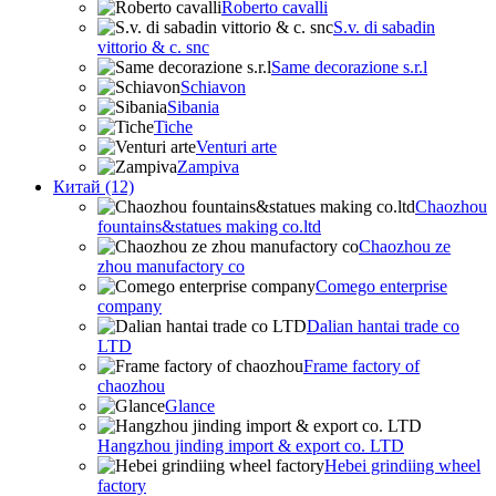
Roberto cavalli
S.v. di sabadin
vittorio & c. snc
Same decorazione s.r.l
Schiavon
Sibania
Tiche
Venturi arte
Zampiva
Китай (12)
Chaozhou
fountains&statues making co.ltd
Chaozhou ze
zhou manufactory co
Comego enterprise
company
Dalian hantai trade co
LTD
Frame factory of
chaozhou
Glance
Hangzhou jinding import & export co. LTD
Hebei grindiing wheel
factory