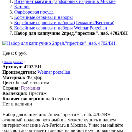
Интернет-магазин фарфоровых изделий в Москве
Каталог
Фарфоровая посуда
Кофейные сервизы и наборы
Кофейные сервизы и наборы (Германия/Венгрия)
Кофейные сервизы и наборы Weimar Porzellan
Набор для каппучино 2пред."престиж", наб. 4702/BH
Цена:
0 руб.
[ Нашли дешевле? ]
Артикул:
4702/BH
Производитель:
Weimar porzellan
Материал:
Фарфор
Цвет:
Белый с золотом
Страна:
Германия
Коллекция:
Престиж
Количество персон:
на 6 персон
Нет в наличии
Набор для каппучино 2пред."престиж", наб. 4702/BH –
отличный подарок, который вы можете купить в нашем
интернет-магазине Art-Farfor.ru в Москве. У нас вы найдёте
большой ассортимент товаров на любой вкус по выгодным