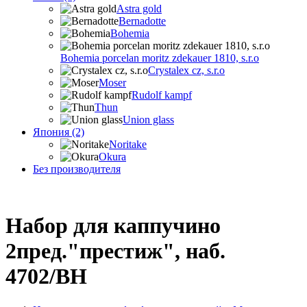
Astra gold
Bernadotte
Bohemia
Bohemia porcelan moritz zdekauer 1810, s.r.o
Crystalex cz, s.r.o
Moser
Rudolf kampf
Thun
Union glass
Япония (2)
Noritake
Okura
Без производителя
Набор для каппучино
2пред."престиж", наб.
4702/BH