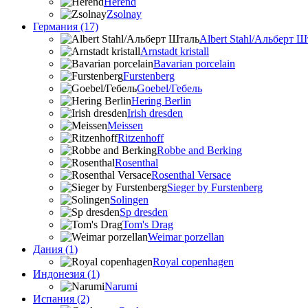
Herend
Zsolnay
Германия (17)
Albert Stahl/Альбеpт Ш
Arnstadt kristall
Bavarian porcelain
Furstenberg
Goebel/Гебель
Hering Berlin
Irish dresden
Meissen
Ritzenhoff
Robbe and Berking
Rosenthal
Rosenthal Versace
Sieger by Furstenberg
Solingen
Sp dresden
Tom's Drag
Weimar porzellan
Дания (1)
Royal copenhagen
Индонезия (1)
Narumi
Испания (2)