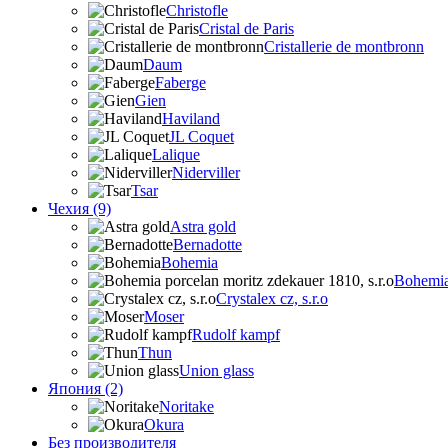
Christofle
Cristal de Paris
Cristallerie de montbronn
Daum
Faberge
Gien
Haviland
JL Coquet
Lalique
Niderviller
Tsar
Чехия (9)
Astra gold
Bernadotte
Bohemia
Bohemia 
Crystalex cz, s.r.o
Moser
Rudolf kampf
Thun
Union glass
Япония (2)
Noritake
Okura
Без производителя