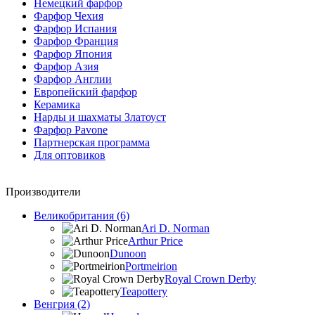
Немецкий фарфор
Фарфор Чехия
Фарфор Испания
Фарфор Франция
Фарфор Япония
Фарфор Азия
Фарфор Англии
Европейский фарфор
Керамика
Нарды и шахматы Златоуст
Фарфор Pavone
Партнерская программа
Для оптовиков
Производители
Великобритания (6)
Ari D. Norman
Arthur Price
Dunoon
Portmeirion
Royal Crown Derby
Teapottery
Венгрия (2)