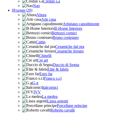
Credan s.a
Nao
Италия (29)
Ahura
Arte casa
Artigiano capodimonte
B-Home Interiors
Bertozzi cornici
Bruno costenaro
Cattin
Ceramiche dal pra
Ceramiche ferraro
Chinelli
Cre art
Duccio di Segna
Elite & fabris
Euro far
Franco s.r.l
G.g
Italcornici
IVV
La medea
Linea argenti
Porcellane principe
Roberto cavalli