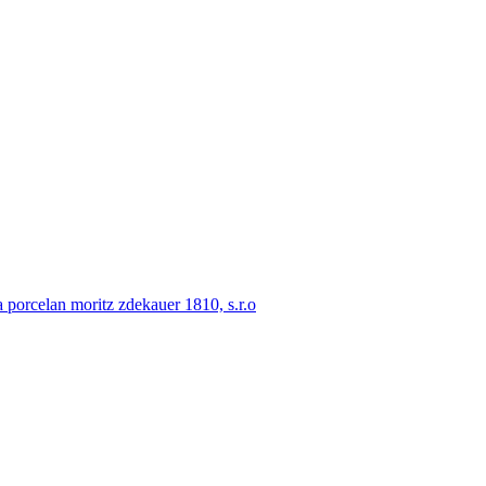
porcelan moritz zdekauer 1810, s.r.o