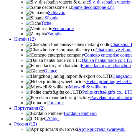
S.v. di sabadin vittorio
Same decorazione s.r.l
Schiavon
Sibania
Tiche
Venturi arte
Zampiva
Китай (12)
Chaozhou f
Chaozhou ze zhou 
Comego enterprise comp
Dalian hantai trade co LT
Frame factory of chaozhou
Glance
Hangzhou 
Hebei grindiing wheel f
Maxwell & williams
Polite crafts&gifts co., LT
Porcelain manufacturi
Гонконг
Португалия (2)
Bordallo Pinheiro
L’Objet
Россия (12)
Арт кристалл swarovski