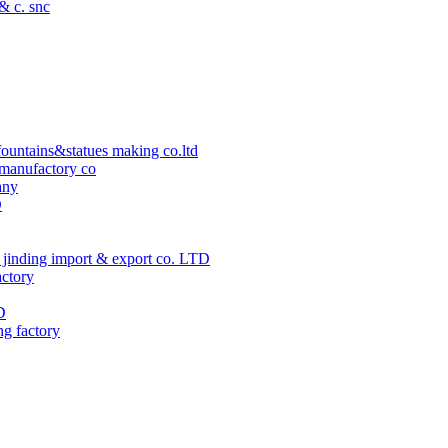
 & c. snc
ountains&statues making co.ltd
manufactory co
any
D
jinding import & export co. LTD
actory
D
ng factory