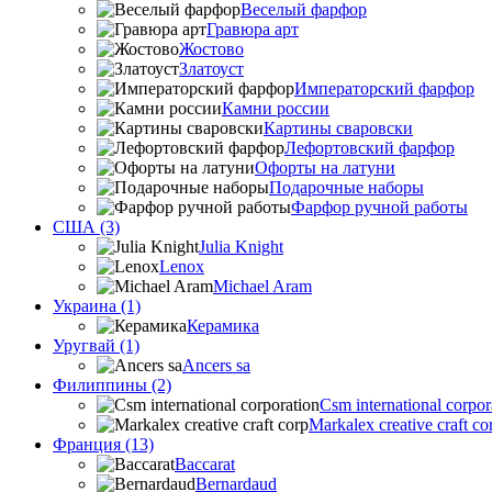
Веселый фарфор
Гравюра арт
Жостово
Златоуст
Императорский фарфор
Камни россии
Картины сваровски
Лефортовский фарфор
Офорты на латуни
Подарочные наборы
Фарфор ручной работы
США (3)
Julia Knight
Lenox
Michael Aram
Украина (1)
Керамика
Уругвай (1)
Ancers sa
Филиппины (2)
Csm international corpor
Markalex creative craft co
Франция (13)
Baccarat
Bernardaud