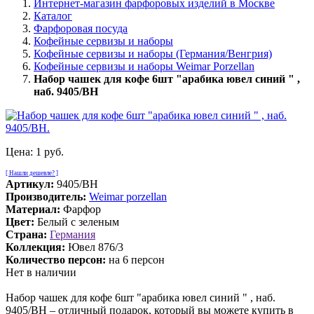
Интернет-магазин фарфоровых изделий в Москве
Каталог
Фарфоровая посуда
Кофейные сервизы и наборы
Кофейные сервизы и наборы (Германия/Венгрия)
Кофейные сервизы и наборы Weimar Porzellan
Набор чашек для кофе 6шт "арабика ювел синий " ,
наб. 9405/BH
Цена:
1 руб.
[ Нашли дешевле? ]
Артикул:
9405/BH
Производитель:
Weimar porzellan
Материал:
Фарфор
Цвет:
Белый с зеленым
Страна:
Германия
Коллекция:
Ювел 876/3
Количество персон:
на 6 персон
Нет в наличии
Набор чашек для кофе 6шт "арабика ювел синий " , наб.
9405/BH – отличный подарок, который вы можете купить в