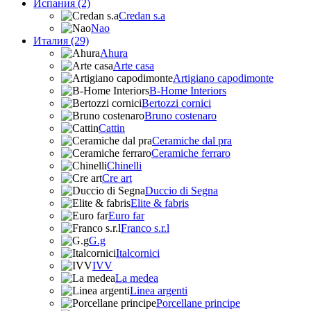
Испания (2)
Credan s.a
Nao
Италия (29)
Ahura
Arte casa
Artigiano capodimonte
B-Home Interiors
Bertozzi cornici
Bruno costenaro
Cattin
Ceramiche dal pra
Ceramiche ferraro
Chinelli
Cre art
Duccio di Segna
Elite & fabris
Euro far
Franco s.r.l
G.g
Italcornici
IVV
La medea
Linea argenti
Porcellane principe