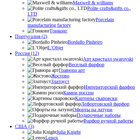
Maxwell & williams
Polite crafts&gifts co.,
LTD
Porcelain
manufacturing factory
Гонконг
Португалия (2)
Bordallo Pinheiro
L’Objet
Россия (12)
Арт кристалл swarovski
Веселый фарфор
Гравюра арт
Жостово
Златоуст
Императорский фарфор
Камни россии
Картины сваровски
Лефортовский фарфор
Офорты на латуни
Подарочные наборы
Фарфор ручной работы
США (3)
Julia Knight
Lenox