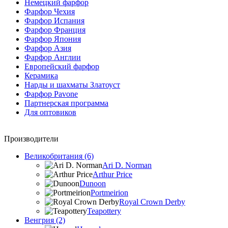
Немецкий фарфор
Фарфор Чехия
Фарфор Испания
Фарфор Франция
Фарфор Япония
Фарфор Азия
Фарфор Англии
Европейский фарфор
Керамика
Нарды и шахматы Златоуст
Фарфор Pavone
Партнерская программа
Для оптовиков
Производители
Великобритания (6)
Ari D. Norman
Arthur Price
Dunoon
Portmeirion
Royal Crown Derby
Teapottery
Венгрия (2)