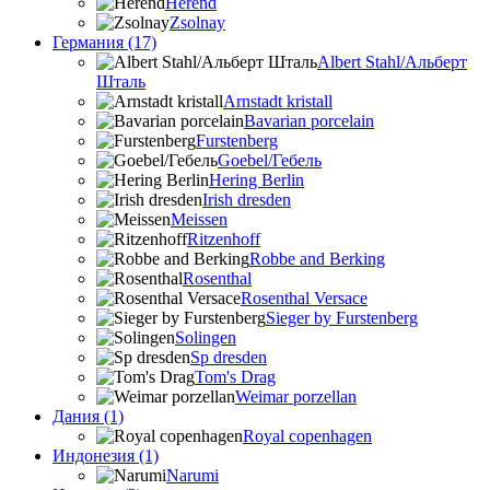
Herend
Zsolnay
Германия (17)
Albert Stahl/Альбеpт
Шталь
Arnstadt kristall
Bavarian porcelain
Furstenberg
Goebel/Гебель
Hering Berlin
Irish dresden
Meissen
Ritzenhoff
Robbe and Berking
Rosenthal
Rosenthal Versace
Sieger by Furstenberg
Solingen
Sp dresden
Tom's Drag
Weimar porzellan
Дания (1)
Royal copenhagen
Индонезия (1)
Narumi