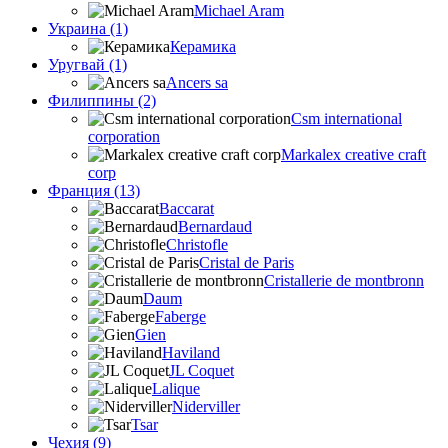
Michael Aram
Украина (1)
Керамика
Уругвай (1)
Ancers sa
Филиппины (2)
Csm international
corporation
Markalex creative craft
corp
Франция (13)
Baccarat
Bernardaud
Christofle
Cristal de Paris
Cristallerie de montbronn
Daum
Faberge
Gien
Haviland
JL Coquet
Lalique
Niderviller
Tsar
Чехия (9)