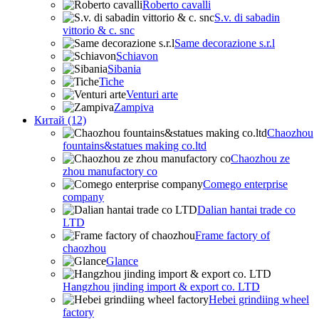
Roberto cavalli
S.v. di sabadin
vittorio & c. snc
Same decorazione s.r.l
Schiavon
Sibania
Tiche
Venturi arte
Zampiva
Китай (12)
Chaozhou
fountains&statues making co.ltd
Chaozhou ze
zhou manufactory co
Comego enterprise
company
Dalian hantai trade co
LTD
Frame factory of
chaozhou
Glance
Hangzhou jinding import & export co. LTD
Hebei grindiing wheel
factory