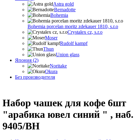
Astra gold
Bernadotte
Bohemia
Bohemia porcelan moritz zdekauer 1810, s.r.o
Crystalex cz, s.r.o
Moser
Rudolf kampf
Thun
Union glass
Япония (2)
Noritake
Okura
Без производителя
Набор чашек для кофе 6шт
"арабика ювел синий " , наб.
9405/BH