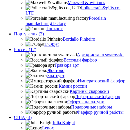
Maxwell & williams
Polite crafts&gifts co.,
LTD
Porcelain
manufacturing factory
Гонконг
Португалия (2)
Bordallo Pinheiro
L’Objet
Россия (12)
Арт кристалл swarovski
Веселый фарфор
Гравюра арт
Жостово
Златоуст
Императорский фарфор
Камни россии
Картины сваровски
Лефортовский фарфор
Офорты на латуни
Подарочные наборы
Фарфор ручной работы
США (3)
Julia Knight
Lenox