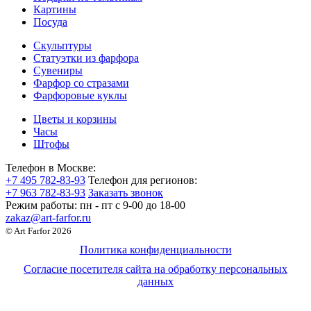
Картины
Посуда
Скульптуры
Статуэтки из фарфора
Сувениры
Фарфор со стразами
Фарфоровые куклы
Цветы и корзины
Часы
Штофы
Телефон в Москве:
+7 495 782-83-93
Телефон для регионов:
+7 963 782-83-93
Заказать звонок
Режим работы:
пн - пт c 9-00 до 18-00
zakaz@art-farfor.ru
© Art Farfor 2026
Политика конфиденциальности
Согласие посетителя сайта на обработку персональных
данных