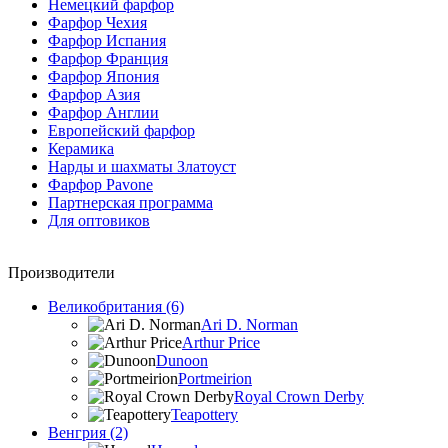
Немецкий фарфор
Фарфор Чехия
Фарфор Испания
Фарфор Франция
Фарфор Япония
Фарфор Азия
Фарфор Англии
Европейский фарфор
Керамика
Нарды и шахматы Златоуст
Фарфор Pavone
Партнерская программа
Для оптовиков
Производители
Великобритания (6)
Ari D. Norman
Arthur Price
Dunoon
Portmeirion
Royal Crown Derby
Teapottery
Венгрия (2)