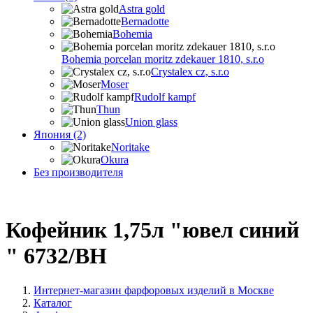
Astra gold
Bernadotte
Bohemia
Bohemia porcelan moritz zdekauer 1810, s.r.o
Crystalex cz, s.r.o
Moser
Rudolf kampf
Thun
Union glass
Япония (2)
Noritake
Okura
Без производителя
Кофейник 1,75л "ювел синий
" 6732/BH
Интернет-магазин фарфоровых изделий в Москве
Каталог