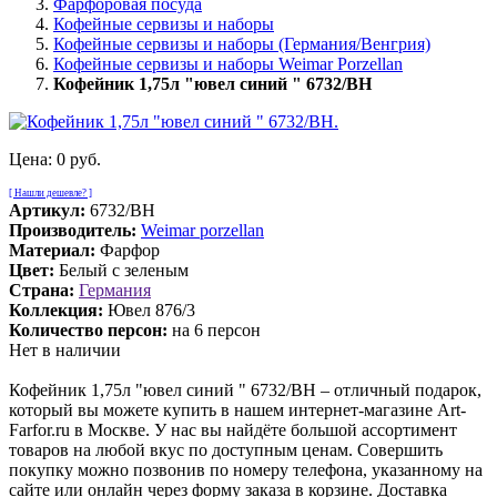
Фарфоровая посуда
Кофейные сервизы и наборы
Кофейные сервизы и наборы (Германия/Венгрия)
Кофейные сервизы и наборы Weimar Porzellan
Кофейник 1,75л "ювел синий " 6732/BH
Цена:
0 руб.
[ Нашли дешевле? ]
Артикул:
6732/BH
Производитель:
Weimar porzellan
Материал:
Фарфор
Цвет:
Белый с зеленым
Страна:
Германия
Коллекция:
Ювел 876/3
Количество персон:
на 6 персон
Нет в наличии
Кофейник 1,75л "ювел синий " 6732/BH – отличный подарок,
который вы можете купить в нашем интернет-магазине Art-
Farfor.ru в Москве. У нас вы найдёте большой ассортимент
товаров на любой вкус по доступным ценам. Совершить
покупку можно позвонив по номеру телефона, указанному на
сайте или онлайн через форму заказа в корзине. Доставка