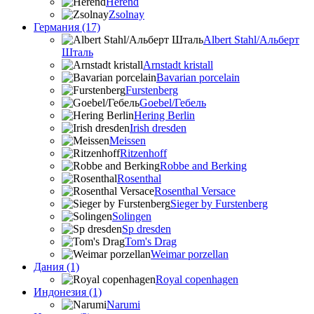
Herend
Zsolnay
Германия (17)
Albert Stahl/Альбеpт
Шталь
Arnstadt kristall
Bavarian porcelain
Furstenberg
Goebel/Гебель
Hering Berlin
Irish dresden
Meissen
Ritzenhoff
Robbe and Berking
Rosenthal
Rosenthal Versace
Sieger by Furstenberg
Solingen
Sp dresden
Tom's Drag
Weimar porzellan
Дания (1)
Royal copenhagen
Индонезия (1)
Narumi