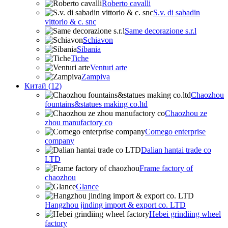
Roberto cavalli
S.v. di sabadin
vittorio & c. snc
Same decorazione s.r.l
Schiavon
Sibania
Tiche
Venturi arte
Zampiva
Китай (12)
Chaozhou
fountains&statues making co.ltd
Chaozhou ze
zhou manufactory co
Comego enterprise
company
Dalian hantai trade co
LTD
Frame factory of
chaozhou
Glance
Hangzhou jinding import & export co. LTD
Hebei grindiing wheel
factory