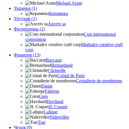
Michael Aram
Украина (1)
Керамика
Уругвай (1)
Ancers sa
Филиппины (2)
Csm international
corporation
Markalex creative craft
corp
Франция (13)
Baccarat
Bernardaud
Christofle
Cristal de Paris
Cristallerie de montbronn
Daum
Faberge
Gien
Haviland
JL Coquet
Lalique
Niderviller
Tsar
Чехия (9)