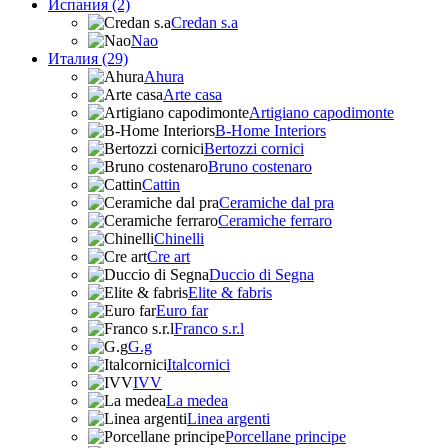
Испания (2)
Credan s.a
Nao
Италия (29)
Ahura
Arte casa
Artigiano capodimonte
B-Home Interiors
Bertozzi cornici
Bruno costenaro
Cattin
Ceramiche dal pra
Ceramiche ferraro
Chinelli
Cre art
Duccio di Segna
Elite & fabris
Euro far
Franco s.r.l
G.g
Italcornici
IVV
La medea
Linea argenti
Porcellane principe