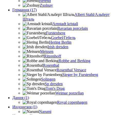
Herend
Zsolnay
Германия (17)
Albert Stahl/Альбеpт
Шталь
Arnstadt kristall
Bavarian porcelain
Furstenberg
Goebel/Гебель
Hering Berlin
Irish dresden
Meissen
Ritzenhoff
Robbe and Berking
Rosenthal
Rosenthal Versace
Sieger by Furstenberg
Solingen
Sp dresden
Tom's Drag
Weimar porzellan
Дания (1)
Royal copenhagen
Индонезия (1)
Narumi