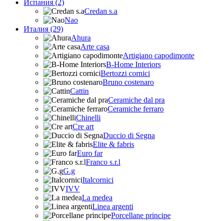
Испания (2)
Credan s.a
Nao
Италия (29)
Ahura
Arte casa
Artigiano capodimonte
B-Home Interiors
Bertozzi cornici
Bruno costenaro
Cattin
Ceramiche dal pra
Ceramiche ferraro
Chinelli
Cre art
Duccio di Segna
Elite & fabris
Euro far
Franco s.r.l
G.g
Italcornici
IVV
La medea
Linea argenti
Porcellane principe