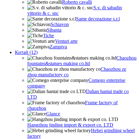
Roberto cavalli
S.v. di sabadin
vittorio & c. snc
Same decorazione s.r.l
Schiavon
Sibania
Tiche
Venturi arte
Zampiva
Китай (12)
Chaozhou
fountains&statues making co.ltd
Chaozhou ze
zhou manufactory co
Comego enterprise
company
Dalian hantai trade co
LTD
Frame factory of
chaozhou
Glance
Hangzhou jinding import & export co. LTD
Hebei grindiing wheel
factory