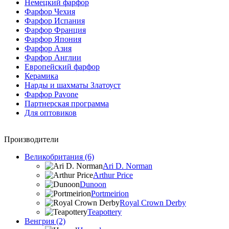
Немецкий фарфор
Фарфор Чехия
Фарфор Испания
Фарфор Франция
Фарфор Япония
Фарфор Азия
Фарфор Англии
Европейский фарфор
Керамика
Нарды и шахматы Златоуст
Фарфор Pavone
Партнерская программа
Для оптовиков
Производители
Великобритания (6)
Ari D. Norman
Arthur Price
Dunoon
Portmeirion
Royal Crown Derby
Teapottery
Венгрия (2)