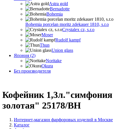
Astra gold
Bernadotte
Bohemia
Bohemia porcelan moritz zdekauer 1810, s.r.o
Crystalex cz, s.r.o
Moser
Rudolf kampf
Thun
Union glass
Япония (2)
Noritake
Okura
Без производителя
Кофейник 1,3л."симфония
золотая" 25178/BH
Интернет-магазин фарфоровых изделий в Москве
Каталог