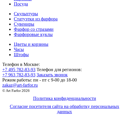
Посуда
Скульптуры
Статуэтки из фарфора
Сувениры
Фарфор со стразами
Фарфоровые куклы
Цветы и корзины
Часы
Штофы
Телефон в Москве:
+7 495 782-83-93
Телефон для регионов:
+7 963 782-83-93
Заказать звонок
Режим работы:
пн - пт c 9-00 до 18-00
zakaz@art-farfor.ru
© Art Farfor 2026
Политика конфиденциальности
Согласие посетителя сайта на обработку персональных
данных