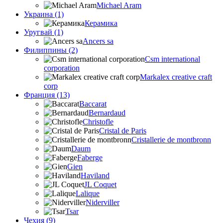
Michael Aram
Украина (1)
Керамика
Уругвай (1)
Ancers sa
Филиппины (2)
Csm international
corporation
Markalex creative craft
corp
Франция (13)
Baccarat
Bernardaud
Christofle
Cristal de Paris
Cristallerie de montbronn
Daum
Faberge
Gien
Haviland
JL Coquet
Lalique
Niderviller
Tsar
Чехия (9)