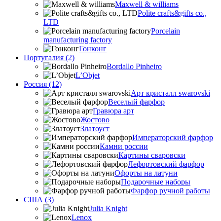
Maxwell & williams
Polite crafts&gifts co.,
LTD
Porcelain
manufacturing factory
Гонконг
Португалия (2)
Bordallo Pinheiro
L’Objet
Россия (12)
Арт кристалл swarovski
Веселый фарфор
Гравюра арт
Жостово
Златоуст
Императорский фарфор
Камни россии
Картины сваровски
Лефортовский фарфор
Офорты на латуни
Подарочные наборы
Фарфор ручной работы
США (3)
Julia Knight
Lenox