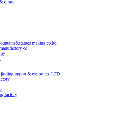
 & c. snc
ountains&statues making co.ltd
manufactory co
any
D
jinding import & export co. LTD
actory
D
ng factory