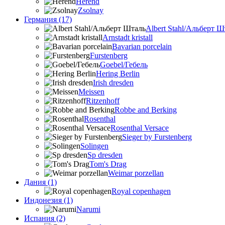
Herend
Zsolnay
Германия (17)
Albert Stahl/Альбеpт Ш
Arnstadt kristall
Bavarian porcelain
Furstenberg
Goebel/Гебель
Hering Berlin
Irish dresden
Meissen
Ritzenhoff
Robbe and Berking
Rosenthal
Rosenthal Versace
Sieger by Furstenberg
Solingen
Sp dresden
Tom's Drag
Weimar porzellan
Дания (1)
Royal copenhagen
Индонезия (1)
Narumi
Испания (2)