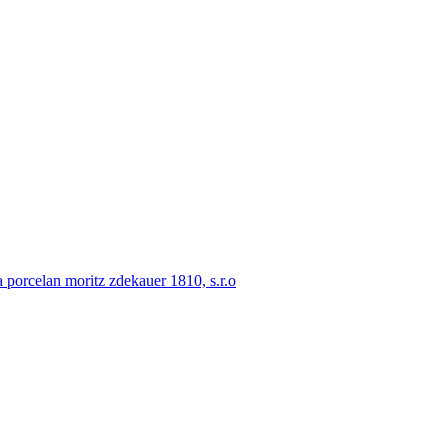
porcelan moritz zdekauer 1810, s.r.o