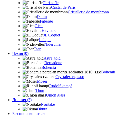
Christofle
Cristal de Paris
Cristallerie de montbronn
Daum
Faberge
Gien
Haviland
JL Coquet
Lalique
Niderviller
Tsar
Чехия (9)
Astra gold
Bernadotte
Bohemia
Bohemia 
Crystalex cz, s.r.o
Moser
Rudolf kampf
Thun
Union glass
Япония (2)
Noritake
Okura
Без производителя