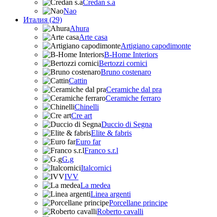
Credan s.a
Nao
Италия (29)
Ahura
Arte casa
Artigiano capodimonte
B-Home Interiors
Bertozzi cornici
Bruno costenaro
Cattin
Ceramiche dal pra
Ceramiche ferraro
Chinelli
Cre art
Duccio di Segna
Elite & fabris
Euro far
Franco s.r.l
G.g
Italcornici
IVV
La medea
Linea argenti
Porcellane principe
Roberto cavalli