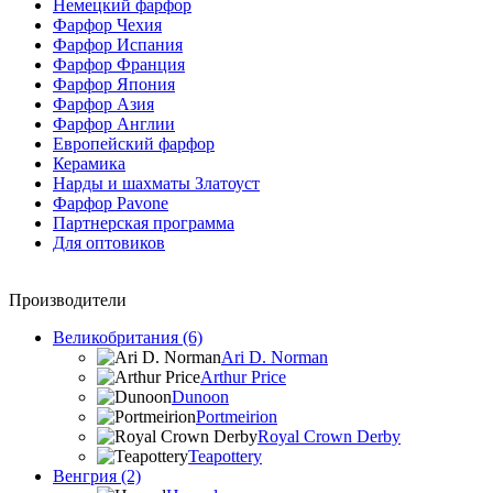
Немецкий фарфор
Фарфор Чехия
Фарфор Испания
Фарфор Франция
Фарфор Япония
Фарфор Азия
Фарфор Англии
Европейский фарфор
Керамика
Нарды и шахматы Златоуст
Фарфор Pavone
Партнерская программа
Для оптовиков
Производители
Великобритания (6)
Ari D. Norman
Arthur Price
Dunoon
Portmeirion
Royal Crown Derby
Teapottery
Венгрия (2)