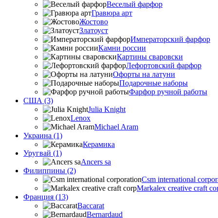
Веселый фарфор
Гравюра арт
Жостово
Златоуст
Императорский фарфор
Камни россии
Картины сваровски
Лефортовский фарфор
Офорты на латуни
Подарочные наборы
Фарфор ручной работы
США (3)
Julia Knight
Lenox
Michael Aram
Украина (1)
Керамика
Уругвай (1)
Ancers sa
Филиппины (2)
Csm international corpor
Markalex creative craft co
Франция (13)
Baccarat
Bernardaud