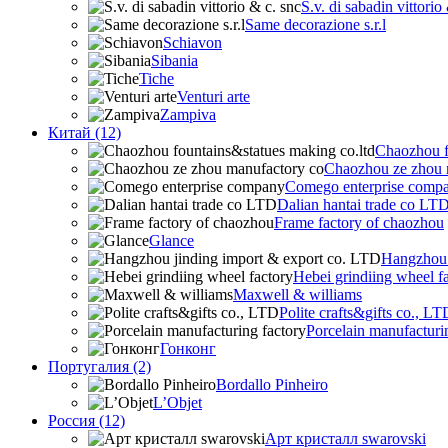
S.v. di sabadin vittorio
Same decorazione s.r.l
Schiavon
Sibania
Tiche
Venturi arte
Zampiva
Китай (12)
Chaozhou f
Chaozhou ze zhou 
Comego enterprise comp
Dalian hantai trade co LT
Frame factory of chaozhou
Glance
Hangzhou 
Hebei grindiing wheel f
Maxwell & williams
Polite crafts&gifts co., LT
Porcelain manufacturi
Гонконг
Португалия (2)
Bordallo Pinheiro
L’Objet
Россия (12)
Арт кристалл swarovski