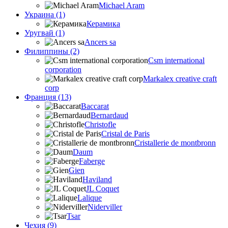
Michael Aram
Украина (1)
Керамика
Уругвай (1)
Ancers sa
Филиппины (2)
Csm international
corporation
Markalex creative craft
corp
Франция (13)
Baccarat
Bernardaud
Christofle
Cristal de Paris
Cristallerie de montbronn
Daum
Faberge
Gien
Haviland
JL Coquet
Lalique
Niderviller
Tsar
Чехия (9)