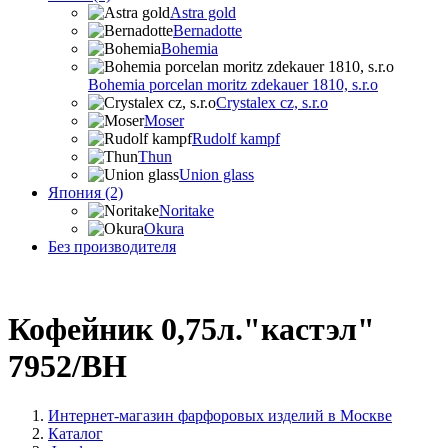
Astra gold
Bernadotte
Bohemia
Bohemia porcelan moritz zdekauer 1810, s.r.o
Crystalex cz, s.r.o
Moser
Rudolf kampf
Thun
Union glass
Япония (2)
Noritake
Okura
Без производителя
Кофейник 0,75л."кастэл"
7952/BH
Интернет-магазин фарфоровых изделий в Москве
Каталог