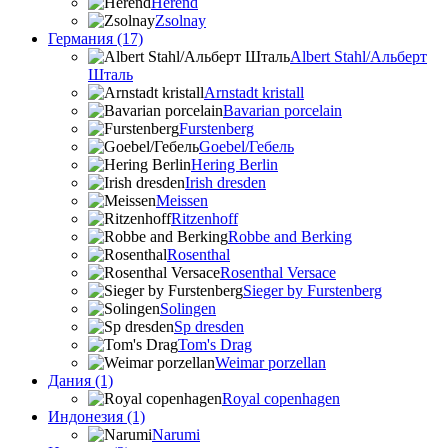
Herend
Zsolnay
Германия (17)
Albert Stahl/Альбеpт
Шталь
Arnstadt kristall
Bavarian porcelain
Furstenberg
Goebel/Гебель
Hering Berlin
Irish dresden
Meissen
Ritzenhoff
Robbe and Berking
Rosenthal
Rosenthal Versace
Sieger by Furstenberg
Solingen
Sp dresden
Tom's Drag
Weimar porzellan
Дания (1)
Royal copenhagen
Индонезия (1)
Narumi