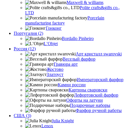
Maxwell & williams
Polite crafts&gifts co.,
LTD
Porcelain
manufacturing factory
Гонконг
Португалия (2)
Bordallo Pinheiro
L’Objet
Россия (12)
Арт кристалл swarovski
Веселый фарфор
Гравюра арт
Жостово
Златоуст
Императорский фарфор
Камни россии
Картины сваровски
Лефортовский фарфор
Офорты на латуни
Подарочные наборы
Фарфор ручной работы
США (3)
Julia Knight
Lenox