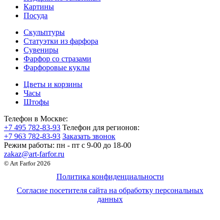
Картины
Посуда
Скульптуры
Статуэтки из фарфора
Сувениры
Фарфор со стразами
Фарфоровые куклы
Цветы и корзины
Часы
Штофы
Телефон в Москве:
+7 495 782-83-93
Телефон для регионов:
+7 963 782-83-93
Заказать звонок
Режим работы:
пн - пт c 9-00 до 18-00
zakaz@art-farfor.ru
© Art Farfor 2026
Политика конфиденциальности
Согласие посетителя сайта на обработку персональных
данных