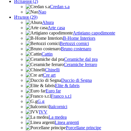
Испания (2)
Credan s.a
Nao
Италия (29)
Ahura
Arte casa
Artigiano capodimonte
B-Home Interiors
Bertozzi cornici
Bruno costenaro
Cattin
Ceramiche dal pra
Ceramiche ferraro
Chinelli
Cre art
Duccio di Segna
Elite & fabris
Euro far
Franco s.r.l
G.g
Italcornici
IVV
La medea
Linea argenti
Porcellane principe