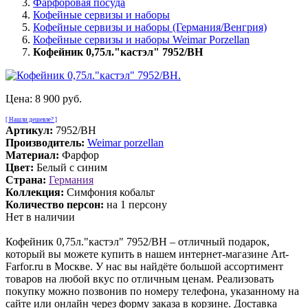
Фарфоровая посуда
Кофейные сервизы и наборы
Кофейные сервизы и наборы (Германия/Венгрия)
Кофейные сервизы и наборы Weimar Porzellan
Кофейник 0,75л."кастэл" 7952/BH
Цена:
8 900 руб.
[ Нашли дешевле? ]
Артикул:
7952/BH
Производитель:
Weimar porzellan
Материал:
Фарфор
Цвет:
Белый с синим
Страна:
Германия
Коллекция:
Симфония кобальт
Количество персон:
на 1 персону
Нет в наличии
Кофейник 0,75л."кастэл" 7952/BH – отличный подарок,
который вы можете купить в нашем интернет-магазине Art-
Farfor.ru в Москве. У нас вы найдёте большой ассортимент
товаров на любой вкус по отличным ценам. Реализовать
покупку можно позвонив по номеру телефона, указанному на
сайте или онлайн через форму заказа в корзине. Доставка