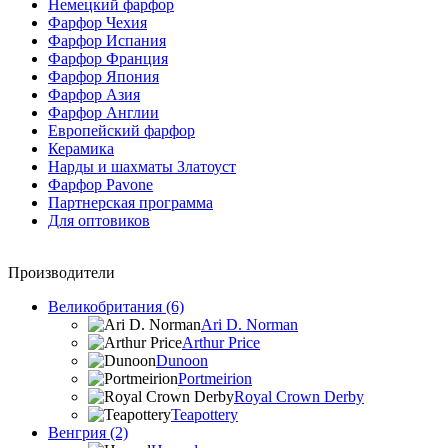
Немецкий фарфор
Фарфор Чехия
Фарфор Испания
Фарфор Франция
Фарфор Япония
Фарфор Азия
Фарфор Англии
Европейский фарфор
Керамика
Нарды и шахматы Златоуст
Фарфор Pavone
Партнерская программа
Для оптовиков
Производители
Великобритания (6)
Ari D. Norman
Arthur Price
Dunoon
Portmeirion
Royal Crown Derby
Teapottery
Венгрия (2)