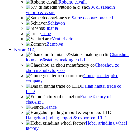
Roberto cavalli
S.v. di sabadin
vittorio & c. snc
Same decorazione s.r.l
Schiavon
Sibania
Tiche
Venturi arte
Zampiva
Китай (12)
Chaozhou
fountains&statues making co.ltd
Chaozhou ze
zhou manufactory co
Comego enterprise
company
Dalian hantai trade co
LTD
Frame factory of
chaozhou
Glance
Hangzhou jinding import & export co. LTD
Hebei grindiing wheel
factory