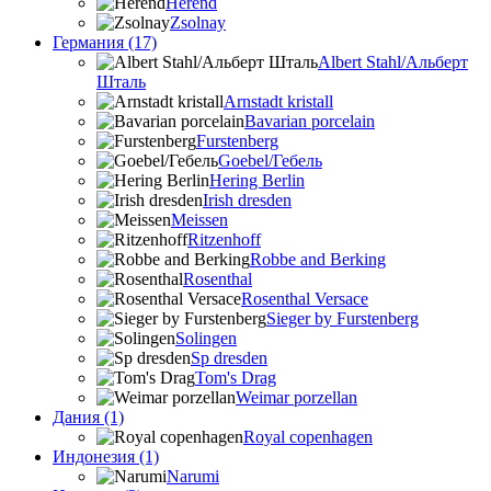
Herend
Zsolnay
Германия (17)
Albert Stahl/Альбеpт
Шталь
Arnstadt kristall
Bavarian porcelain
Furstenberg
Goebel/Гебель
Hering Berlin
Irish dresden
Meissen
Ritzenhoff
Robbe and Berking
Rosenthal
Rosenthal Versace
Sieger by Furstenberg
Solingen
Sp dresden
Tom's Drag
Weimar porzellan
Дания (1)
Royal copenhagen
Индонезия (1)
Narumi