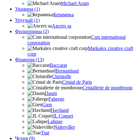
Michael Aram
Украина (1)
Керамика
Уругвай (1)
Ancers sa
Филиппины (2)
Csm international
corporation
Markalex creative craft
corp
Франция (13)
Baccarat
Bernardaud
Christofle
Cristal de Paris
Cristallerie de montbronn
Daum
Faberge
Gien
Haviland
JL Coquet
Lalique
Niderviller
Tsar
Чехия (9)