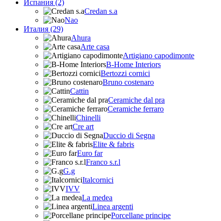
Испания (2)
Credan s.a
Nao
Италия (29)
Ahura
Arte casa
Artigiano capodimonte
B-Home Interiors
Bertozzi cornici
Bruno costenaro
Cattin
Ceramiche dal pra
Ceramiche ferraro
Chinelli
Cre art
Duccio di Segna
Elite & fabris
Euro far
Franco s.r.l
G.g
Italcornici
IVV
La medea
Linea argenti
Porcellane principe