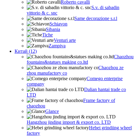
Roberto cavalli
S.v. di sabadin
vittorio & c. snc
Same decorazione s.r.l
Schiavon
Sibania
Tiche
Venturi arte
Zampiva
Китай (12)
Chaozhou
fountains&statues making co.ltd
Chaozhou ze
zhou manufactory co
Comego enterprise
company
Dalian hantai trade co
LTD
Frame factory of
chaozhou
Glance
Hangzhou jinding import & export co. LTD
Hebei grindiing wheel
factory