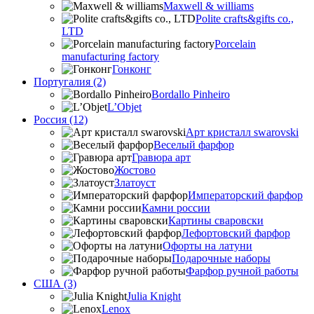
Maxwell & williams
Polite crafts&gifts co.,
LTD
Porcelain
manufacturing factory
Гонконг
Португалия (2)
Bordallo Pinheiro
L’Objet
Россия (12)
Арт кристалл swarovski
Веселый фарфор
Гравюра арт
Жостово
Златоуст
Императорский фарфор
Камни россии
Картины сваровски
Лефортовский фарфор
Офорты на латуни
Подарочные наборы
Фарфор ручной работы
США (3)
Julia Knight
Lenox