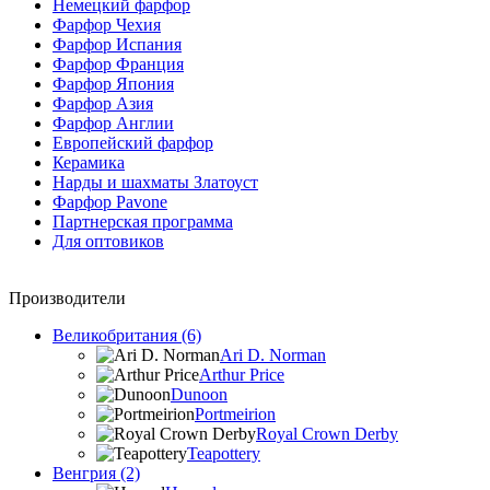
Немецкий фарфор
Фарфор Чехия
Фарфор Испания
Фарфор Франция
Фарфор Япония
Фарфор Азия
Фарфор Англии
Европейский фарфор
Керамика
Нарды и шахматы Златоуст
Фарфор Pavone
Партнерская программа
Для оптовиков
Производители
Великобритания (6)
Ari D. Norman
Arthur Price
Dunoon
Portmeirion
Royal Crown Derby
Teapottery
Венгрия (2)