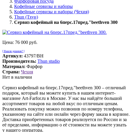
Фарфоровая посуда
Кофейные сервизы и наборы
Кофейные сервизы и наборы (Чехия)
Thun (Тхун)
Сервиз кофейный на 6перс.17пред."beethven 300
Цена:
76 000 руб.
[ Нашли дешевле? ]
Артикул:
43797/BH
Производитель:
Thun studio
Материал:
Фарфор
Страна:
Чехия
Нет в наличии
Сервиз кофейный на 6перс.17пред."beethven 300 – отличный
подарок, который вы можете купить в нашем интернет-
магазине Art-Farfor.ru в Москве. У нас вы найдёте большой
ассортимент товаров на любой вкус по отличным ценам.
Реализовать покупку можно позвонив по номеру телефона,
указанному на сайте или онлайн через форму заказа в корзине.
Доставка приобретенных товаров реализуется по России и за
её пределами, информацию о её стоимости вы можете узнать
у нашего оператора.