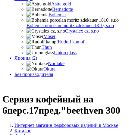
Astra gold
Bernadotte
Bohemia
Bohemia porcelan moritz zdekauer 1810, s.r.o
Crystalex cz, s.r.o
Moser
Rudolf kampf
Thun
Union glass
Япония (2)
Noritake
Okura
Без производителя
Сервиз кофейный на
6перс.17пред."beethven 300
Интернет-магазин фарфоровых изделий в Москве
Каталог