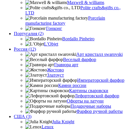
Maxwell & williams
Polite crafts&gifts co.,
LTD
Porcelain
manufacturing factory
Гонконг
Португалия (2)
Bordallo Pinheiro
L’Objet
Россия (12)
Арт кристалл swarovski
Веселый фарфор
Гравюра арт
Жостово
Златоуст
Императорский фарфор
Камни россии
Картины сваровски
Лефортовский фарфор
Офорты на латуни
Подарочные наборы
Фарфор ручной работы
США (3)
Julia Knight
Lenox