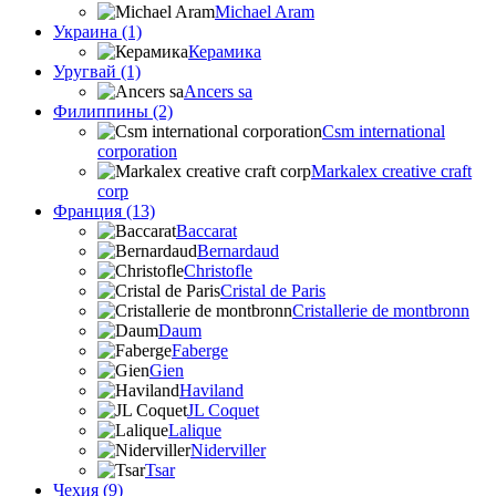
Michael Aram
Украина (1)
Керамика
Уругвай (1)
Ancers sa
Филиппины (2)
Csm international
corporation
Markalex creative craft
corp
Франция (13)
Baccarat
Bernardaud
Christofle
Cristal de Paris
Cristallerie de montbronn
Daum
Faberge
Gien
Haviland
JL Coquet
Lalique
Niderviller
Tsar
Чехия (9)