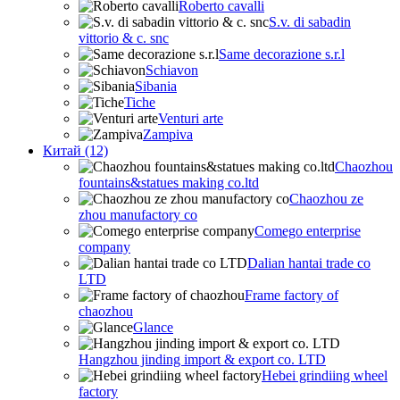
Roberto cavalli
S.v. di sabadin
vittorio & c. snc
Same decorazione s.r.l
Schiavon
Sibania
Tiche
Venturi arte
Zampiva
Китай (12)
Chaozhou
fountains&statues making co.ltd
Chaozhou ze
zhou manufactory co
Comego enterprise
company
Dalian hantai trade co
LTD
Frame factory of
chaozhou
Glance
Hangzhou jinding import & export co. LTD
Hebei grindiing wheel
factory