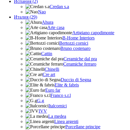
Испания (2)
Credan s.a
Nao
Италия (29)
Ahura
Arte casa
Artigiano capodimonte
B-Home Interiors
Bertozzi cornici
Bruno costenaro
Cattin
Ceramiche dal pra
Ceramiche ferraro
Chinelli
Cre art
Duccio di Segna
Elite & fabris
Euro far
Franco s.r.l
G.g
Italcornici
IVV
La medea
Linea argenti
Porcellane principe