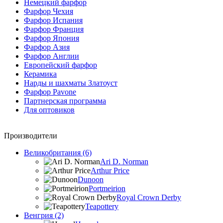
Немецкий фарфор
Фарфор Чехия
Фарфор Испания
Фарфор Франция
Фарфор Япония
Фарфор Азия
Фарфор Англии
Европейский фарфор
Керамика
Нарды и шахматы Златоуст
Фарфор Pavone
Партнерская программа
Для оптовиков
Производители
Великобритания (6)
Ari D. Norman
Arthur Price
Dunoon
Portmeirion
Royal Crown Derby
Teapottery
Венгрия (2)