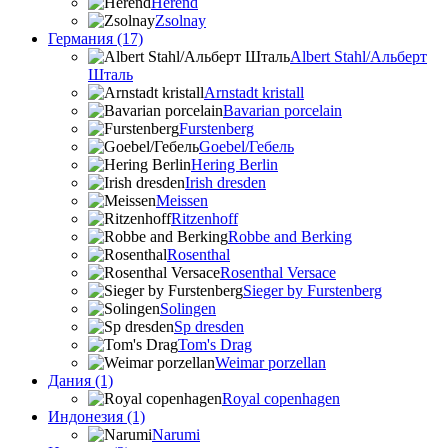
Herend
Zsolnay
Германия (17)
Albert Stahl/Альбеpт
Шталь
Arnstadt kristall
Bavarian porcelain
Furstenberg
Goebel/Гебель
Hering Berlin
Irish dresden
Meissen
Ritzenhoff
Robbe and Berking
Rosenthal
Rosenthal Versace
Sieger by Furstenberg
Solingen
Sp dresden
Tom's Drag
Weimar porzellan
Дания (1)
Royal copenhagen
Индонезия (1)
Narumi