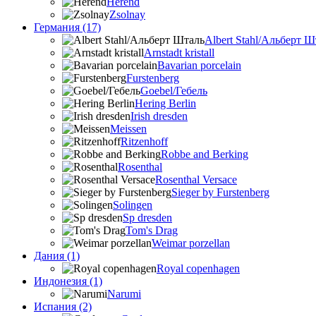
Herend
Zsolnay
Германия (17)
Albert Stahl/Альбеpт Ш
Arnstadt kristall
Bavarian porcelain
Furstenberg
Goebel/Гебель
Hering Berlin
Irish dresden
Meissen
Ritzenhoff
Robbe and Berking
Rosenthal
Rosenthal Versace
Sieger by Furstenberg
Solingen
Sp dresden
Tom's Drag
Weimar porzellan
Дания (1)
Royal copenhagen
Индонезия (1)
Narumi
Испания (2)