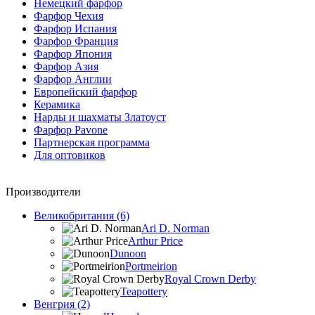
Немецкий фарфор
Фарфор Чехия
Фарфор Испания
Фарфор Франция
Фарфор Япония
Фарфор Азия
Фарфор Англии
Европейский фарфор
Керамика
Нарды и шахматы Златоуст
Фарфор Pavone
Партнерская программа
Для оптовиков
Производители
Великобритания (6)
Ari D. Norman
Arthur Price
Dunoon
Portmeirion
Royal Crown Derby
Teapottery
Венгрия (2)