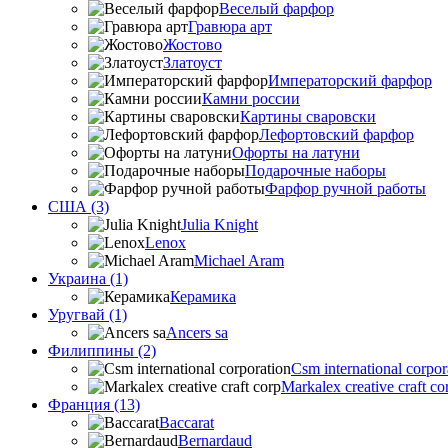
Веселый фарфор
Гравюра арт
Жостово
Златоуст
Императорский фарфор
Камни россии
Картины сваровски
Лефортовский фарфор
Офорты на латуни
Подарочные наборы
Фарфор ручной работы
США (3)
Julia Knight
Lenox
Michael Aram
Украина (1)
Керамика
Уругвай (1)
Ancers sa
Филиппины (2)
Csm international corpor
Markalex creative craft co
Франция (13)
Baccarat
Bernardaud