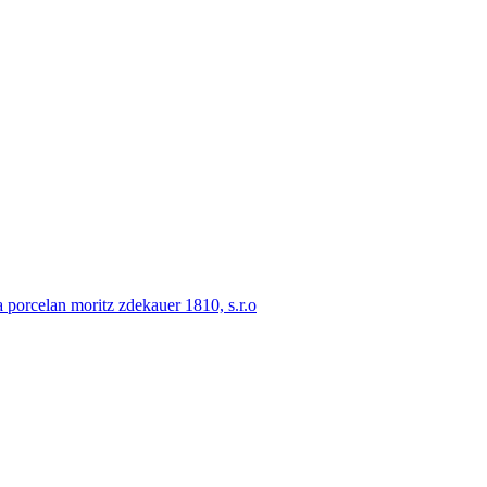
porcelan moritz zdekauer 1810, s.r.o