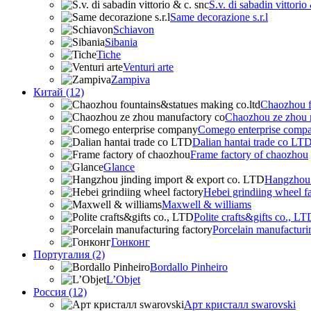
S.v. di sabadin vittorio
Same decorazione s.r.l
Schiavon
Sibania
Tiche
Venturi arte
Zampiva
Китай (12)
Chaozhou f
Chaozhou ze zhou 
Comego enterprise comp
Dalian hantai trade co LT
Frame factory of chaozhou
Glance
Hangzhou 
Hebei grindiing wheel f
Maxwell & williams
Polite crafts&gifts co., LT
Porcelain manufacturi
Гонконг
Португалия (2)
Bordallo Pinheiro
L’Objet
Россия (12)
Арт кристалл swarovski