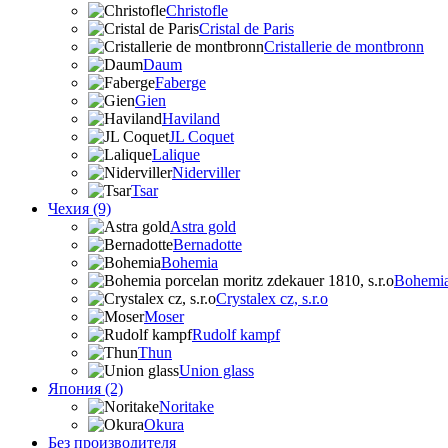
Christofle
Cristal de Paris
Cristallerie de montbronn
Daum
Faberge
Gien
Haviland
JL Coquet
Lalique
Niderviller
Tsar
Чехия (9)
Astra gold
Bernadotte
Bohemia
Bohemia 
Crystalex cz, s.r.o
Moser
Rudolf kampf
Thun
Union glass
Япония (2)
Noritake
Okura
Без производителя