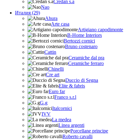
Credan s.a
Nao
Италия (29)
Ahura
Arte casa
Artigiano capodimonte
B-Home Interiors
Bertozzi cornici
Bruno costenaro
Cattin
Ceramiche dal pra
Ceramiche ferraro
Chinelli
Cre art
Duccio di Segna
Elite & fabris
Euro far
Franco s.r.l
G.g
Italcornici
IVV
La medea
Linea argenti
Porcellane principe
Roberto cavalli