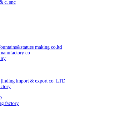
 & c. snc
ountains&statues making co.ltd
manufactory co
any
D
jinding import & export co. LTD
actory
D
ng factory