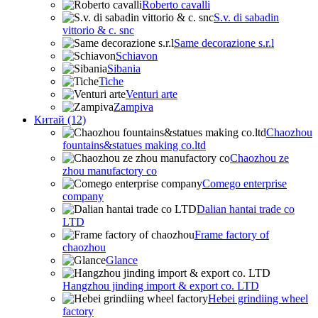
Roberto cavalli
S.v. di sabadin
vittorio & c. snc
Same decorazione s.r.l
Schiavon
Sibania
Tiche
Venturi arte
Zampiva
Китай (12)
Chaozhou
fountains&statues making co.ltd
Chaozhou ze
zhou manufactory co
Comego enterprise
company
Dalian hantai trade co
LTD
Frame factory of
chaozhou
Glance
Hangzhou jinding import & export co. LTD
Hebei grindiing wheel
factory