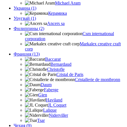
Michael Aram
Украина (1)
Керамика
Уругвай (1)
Ancers sa
Филиппины (2)
Csm international
corporation
Markalex creative craft
corp
Франция (13)
Baccarat
Bernardaud
Christofle
Cristal de Paris
Cristallerie de montbronn
Daum
Faberge
Gien
Haviland
JL Coquet
Lalique
Niderviller
Tsar
Чехия (9)