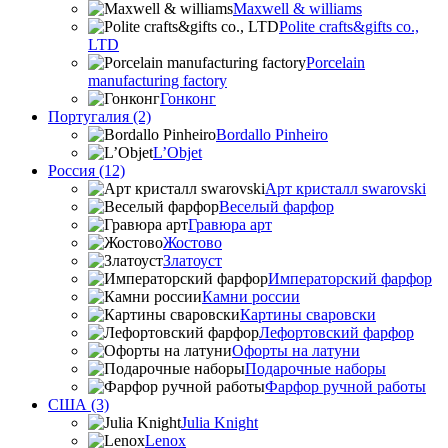
Maxwell & williams
Polite crafts&gifts co.,
LTD
Porcelain
manufacturing factory
Гонконг
Португалия (2)
Bordallo Pinheiro
L’Objet
Россия (12)
Арт кристалл swarovski
Веселый фарфор
Гравюра арт
Жостово
Златоуст
Императорский фарфор
Камни россии
Картины сваровски
Лефортовский фарфор
Офорты на латуни
Подарочные наборы
Фарфор ручной работы
США (3)
Julia Knight
Lenox