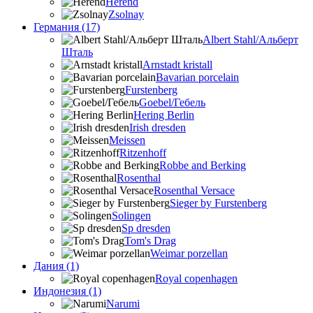
Herend
Zsolnay
Германия (17)
Albert Stahl/Альбеpт
Шталь
Arnstadt kristall
Bavarian porcelain
Furstenberg
Goebel/Гебель
Hering Berlin
Irish dresden
Meissen
Ritzenhoff
Robbe and Berking
Rosenthal
Rosenthal Versace
Sieger by Furstenberg
Solingen
Sp dresden
Tom's Drag
Weimar porzellan
Дания (1)
Royal copenhagen
Индонезия (1)
Narumi