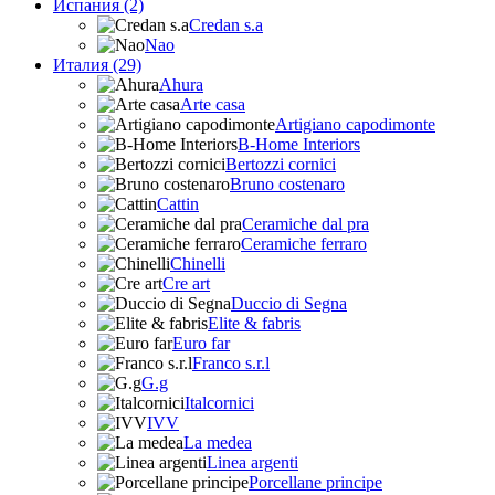
Испания (2)
Credan s.a
Nao
Италия (29)
Ahura
Arte casa
Artigiano capodimonte
B-Home Interiors
Bertozzi cornici
Bruno costenaro
Cattin
Ceramiche dal pra
Ceramiche ferraro
Chinelli
Cre art
Duccio di Segna
Elite & fabris
Euro far
Franco s.r.l
G.g
Italcornici
IVV
La medea
Linea argenti
Porcellane principe