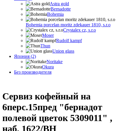
Astra gold
Bernadotte
Bohemia
Bohemia porcelan moritz zdekauer 1810, s.r.o
Crystalex cz, s.r.o
Moser
Rudolf kampf
Thun
Union glass
Япония (2)
Noritake
Okura
Без производителя
Сервиз кофейный на
6перс.15пред "бернадот
полевой цветок 5309011" ,
наб. 1622/BH