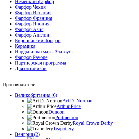
Немецкий фарфор
Фарфор Чехия
Фарфор Испания
Фарфор Франция
Фарфор Япония
Фарфор Азия
Фарфор Англии
Европейский фарфор
Керамика
Нарды и шахматы Златоуст
Фарфор Pavone
Партнерская программа
Для оптовиков
Производители
Великобритания (6)
Ari D. Norman
Arthur Price
Dunoon
Portmeirion
Royal Crown Derby
Teapottery
Венгрия (2)