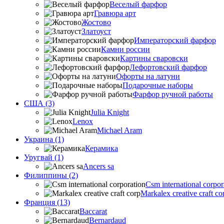
Веселый фарфор
Гравюра арт
Жостово
Златоуст
Императорский фарфор
Камни россии
Картины сваровски
Лефортовский фарфор
Офорты на латуни
Подарочные наборы
Фарфор ручной работы
США (3)
Julia Knight
Lenox
Michael Aram
Украина (1)
Керамика
Уругвай (1)
Ancers sa
Филиппины (2)
Csm international corpor
Markalex creative craft co
Франция (13)
Baccarat
Bernardaud