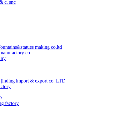
 & c. snc
ountains&statues making co.ltd
manufactory co
any
D
jinding import & export co. LTD
actory
D
ng factory