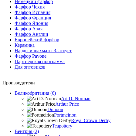
Немецкий фарфор
Фарфор Чехия
Фарфор Испания
Фарфор Франция
Фарфор Япония
Фарфор Азия
Фарфор Англии
Европейский фарфор
Керамика
Нарды и шахматы Златоуст
Фарфор Pavone
Партнерская программа
Для оптовиков
Производители
Великобритания (6)
Ari D. Norman
Arthur Price
Dunoon
Portmeirion
Royal Crown Derby
Teapottery
Венгрия (2)