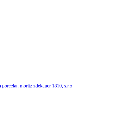
porcelan moritz zdekauer 1810, s.r.o