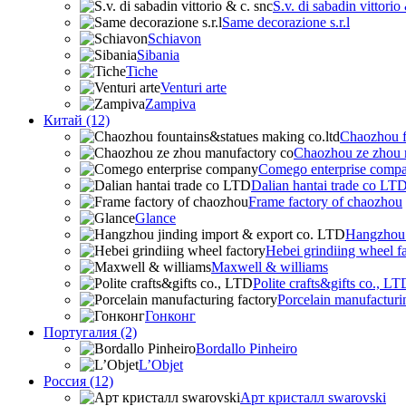
S.v. di sabadin vittorio
Same decorazione s.r.l
Schiavon
Sibania
Tiche
Venturi arte
Zampiva
Китай (12)
Chaozhou f
Chaozhou ze zhou 
Comego enterprise comp
Dalian hantai trade co LT
Frame factory of chaozhou
Glance
Hangzhou 
Hebei grindiing wheel f
Maxwell & williams
Polite crafts&gifts co., LT
Porcelain manufacturi
Гонконг
Португалия (2)
Bordallo Pinheiro
L’Objet
Россия (12)
Арт кристалл swarovski