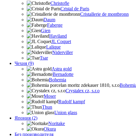
Christofle
Cristal de Paris
Cristallerie de montbronn
Daum
Faberge
Gien
Haviland
JL Coquet
Lalique
Niderviller
Tsar
Чехия (9)
Astra gold
Bernadotte
Bohemia
Bohemia 
Crystalex cz, s.r.o
Moser
Rudolf kampf
Thun
Union glass
Япония (2)
Noritake
Okura
Без производителя