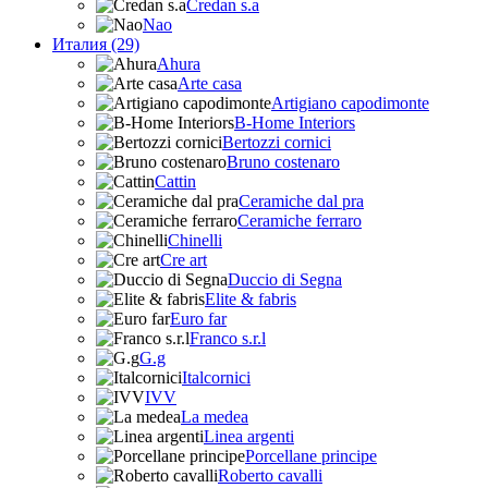
Credan s.a
Nao
Италия (29)
Ahura
Arte casa
Artigiano capodimonte
B-Home Interiors
Bertozzi cornici
Bruno costenaro
Cattin
Ceramiche dal pra
Ceramiche ferraro
Chinelli
Cre art
Duccio di Segna
Elite & fabris
Euro far
Franco s.r.l
G.g
Italcornici
IVV
La medea
Linea argenti
Porcellane principe
Roberto cavalli