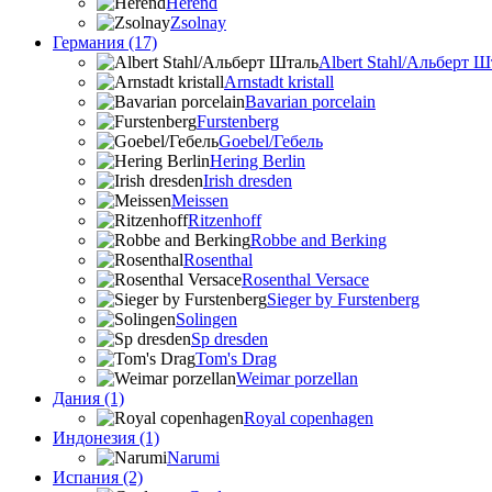
Herend
Zsolnay
Германия (17)
Albert Stahl/Альбеpт Ш
Arnstadt kristall
Bavarian porcelain
Furstenberg
Goebel/Гебель
Hering Berlin
Irish dresden
Meissen
Ritzenhoff
Robbe and Berking
Rosenthal
Rosenthal Versace
Sieger by Furstenberg
Solingen
Sp dresden
Tom's Drag
Weimar porzellan
Дания (1)
Royal copenhagen
Индонезия (1)
Narumi
Испания (2)