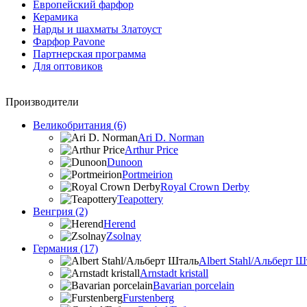
Европейский фарфор
Керамика
Нарды и шахматы Златоуст
Фарфор Pavone
Партнерская программа
Для оптовиков
Производители
Великобритания (6)
Ari D. Norman
Arthur Price
Dunoon
Portmeirion
Royal Crown Derby
Teapottery
Венгрия (2)
Herend
Zsolnay
Германия (17)
Albert Stahl/Альбеpт Ш
Arnstadt kristall
Bavarian porcelain
Furstenberg