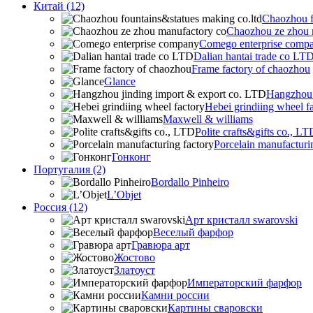
Китай (12)
Chaozhou f
Chaozhou ze zhou 
Comego enterprise comp
Dalian hantai trade co LT
Frame factory of chaozhou
Glance
Hangzhou 
Hebei grindiing wheel f
Maxwell & williams
Polite crafts&gifts co., LT
Porcelain manufacturi
Гонконг
Португалия (2)
Bordallo Pinheiro
L’Objet
Россия (12)
Арт кристалл swarovski
Веселый фарфор
Гравюра арт
Жостово
Златоуст
Императорский фарфор
Камни россии
Картины сваровски