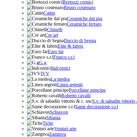
Bertozzi cornici
Bruno costenaro
Cattin
Ceramiche dal pra
Ceramiche ferraro
Chinelli
Cre art
Duccio di Segna
Elite & fabris
Euro far
Franco s.r.l
G.g
Italcornici
IVV
La medea
Linea argenti
Porcellane principe
Roberto cavalli
S.v. di sabadin vittorio
Same decorazione s.r.l
Schiavon
Sibania
Tiche
Venturi arte
Zampiva