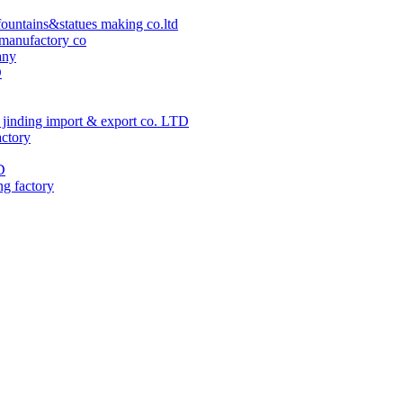
ountains&statues making co.ltd
manufactory co
any
D
jinding import & export co. LTD
actory
D
ng factory