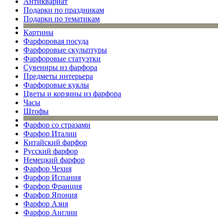
Антиквариат
Подарки по праздникам
Подарки по тематикам
Картины
Фарфоровая посуда
Фарфоровые скульптуры
Фарфоровые статуэтки
Сувениры из фарфора
Предметы интерьера
Фарфоровые куклы
Цветы и корзины из фарфора
Часы
Штофы
Фарфор со стразами
Фарфор Италии
Китайский фарфор
Русский фарфор
Немецкий фарфор
Фарфор Чехия
Фарфор Испания
Фарфор Франция
Фарфор Япония
Фарфор Азия
Фарфор Англии