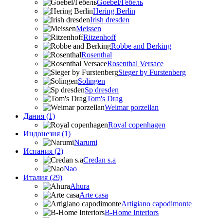
Goebel/Гебель
Hering Berlin
Irish dresden
Meissen
Ritzenhoff
Robbe and Berking
Rosenthal
Rosenthal Versace
Sieger by Furstenberg
Solingen
Sp dresden
Tom's Drag
Weimar porzellan
Дания (1)
Royal copenhagen
Индонезия (1)
Narumi
Испания (2)
Credan s.a
Nao
Италия (29)
Ahura
Arte casa
Artigiano capodimonte
B-Home Interiors