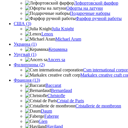
Лефортовский фарфор
Офорты на латуни
Подарочные наборы
Фарфор ручной работы
США (3)
Julia Knight
Lenox
Michael Aram
Украина (1)
Керамика
Уругвай (1)
Ancers sa
Филиппины (2)
Csm international corpor
Markalex creative craft co
Франция (13)
Baccarat
Bernardaud
Christofle
Cristal de Paris
Cristallerie de montbronn
Daum
Faberge
Gien
Haviland