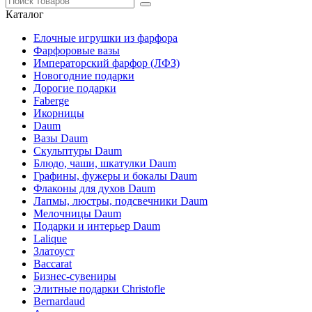
Каталог
Елочные игрушки из фарфора
Фарфоровые вазы
Императорский фарфор (ЛФЗ)
Новогодние подарки
Дорогие подарки
Faberge
Икорницы
Daum
Вазы Daum
Скульптуры Daum
Блюдо, чаши, шкатулки Daum
Графины, фужеры и бокалы Daum
Флаконы для духов Daum
Лапмы, люстры, подсвечники Daum
Мелочницы Daum
Подарки и интерьер Daum
Lalique
Златоуст
Baccarat
Бизнес-сувениры
Элитные подарки Christofle
Bernardaud