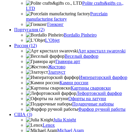
Polite crafts&gifts co.,
LTD
Porcelain
manufacturing factory
Гонконг
Португалия (2)
Bordallo Pinheiro
L’Objet
Россия (12)
Арт кристалл swarovski
Веселый фарфор
Гравюра арт
Жостово
Златоуст
Императорский фарфор
Камни россии
Картины сваровски
Лефортовский фарфор
Офорты на латуни
Подарочные наборы
Фарфор ручной работы
США (3)
Julia Knight
Lenox
Michael Aram