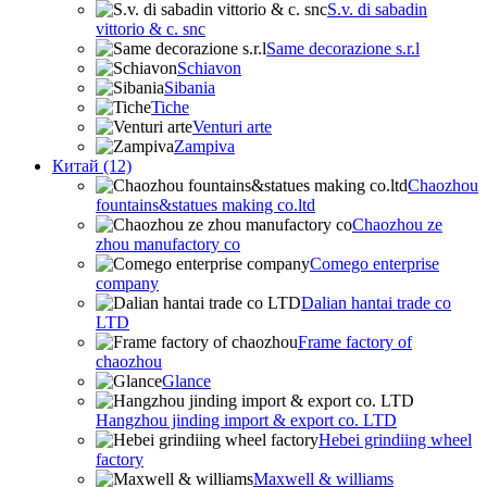
S.v. di sabadin
vittorio & c. snc
Same decorazione s.r.l
Schiavon
Sibania
Tiche
Venturi arte
Zampiva
Китай (12)
Chaozhou
fountains&statues making co.ltd
Chaozhou ze
zhou manufactory co
Comego enterprise
company
Dalian hantai trade co
LTD
Frame factory of
chaozhou
Glance
Hangzhou jinding import & export co. LTD
Hebei grindiing wheel
factory
Maxwell & williams