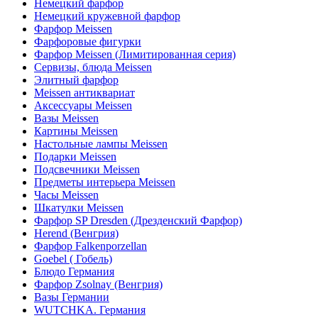
Немецкий фарфор
Немецкий кружевной фарфор
Фарфор Meissen
Фарфоровые фигурки
Фарфор Meissen (Лимитированная серия)
Сервизы, блюда Meissen
Элитный фарфор
Meissen антиквариат
Аксессуары Meissen
Вазы Meissen
Картины Meissen
Настольные лампы Meissen
Подарки Meissen
Подсвечники Meissen
Предметы интерьера Meissen
Часы Meissen
Шкатулки Meissen
Фарфор SP Dresden (Дрезденский Фарфор)
Herend (Венгрия)
Фарфор Falkenporzellan
Goebel ( Гобель)
Блюдо Германия
Фарфор Zsolnay (Венгрия)
Вазы Германии
WUTCHKA. Германия