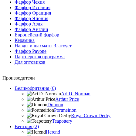
Фарфор Чехия
Фарфор Испания
Фарфор Франция
Фарфор Япония
Фарфор Азия
Фарфор Англии
Европейский фарфор
Керамика
Нарды и шахматы Златоуст
Фарфор Pavone
Партнерская программа
Для оптовиков
Производители
Великобритания (6)
Ari D. Norman
Arthur Price
Dunoon
Portmeirion
Royal Crown Derby
Teapottery
Венгрия (2)
Herend