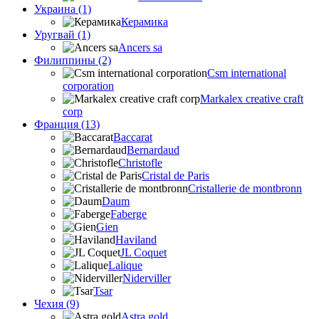
Украина (1)
Керамика
Уругвай (1)
Ancers sa
Филиппины (2)
Csm international
corporation
Markalex creative craft
corp
Франция (13)
Baccarat
Bernardaud
Christofle
Cristal de Paris
Cristallerie de montbronn
Daum
Faberge
Gien
Haviland
JL Coquet
Lalique
Niderviller
Tsar
Чехия (9)
Astra gold