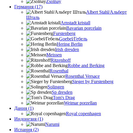
Zsolnay
Германия (17)
Albert Stahl/Альбеpт
Шталь
Arnstadt kristall
Bavarian porcelain
Furstenberg
Goebel/Гебель
Hering Berlin
Irish dresden
Meissen
Ritzenhoff
Robbe and Berking
Rosenthal
Rosenthal Versace
Sieger by Furstenberg
Solingen
Sp dresden
Tom's Drag
Weimar porzellan
Дания (1)
Royal copenhagen
Индонезия (1)
Narumi
Испания (2)