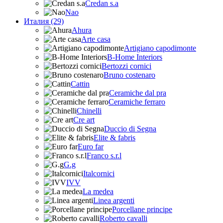
Credan s.a
Nao
Италия (29)
Ahura
Arte casa
Artigiano capodimonte
B-Home Interiors
Bertozzi cornici
Bruno costenaro
Cattin
Ceramiche dal pra
Ceramiche ferraro
Chinelli
Cre art
Duccio di Segna
Elite & fabris
Euro far
Franco s.r.l
G.g
Italcornici
IVV
La medea
Linea argenti
Porcellane principe
Roberto cavalli