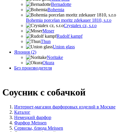
Bernadotte
Bohemia
Bohemia porcelan moritz zdekauer 1810, s.r.o
Crystalex cz, s.r.o
Moser
Rudolf kampf
Thun
Union glass
Япония (2)
Noritake
Okura
Без производителя
Соусник с собачкой
Интернет-магазин фарфоровых изделий в Москве
Каталог
Немецкий фарфор
Фарфор Meissen
Сервизы, блюда Meissen