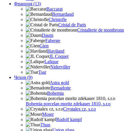
Франция (13)
Baccarat
Bernardaud
Christofle
Cristal de Paris
Cristallerie de montbronn
Daum
Faberge
Gien
Haviland
JL Coquet
Lalique
Niderviller
Tsar
Чехия (9)
Astra gold
Bernadotte
Bohemia
Bohemia porcelan moritz zdekauer 1810, s.r.o
Crystalex cz, s.r.o
Moser
Rudolf kampf
Thun
Union glass