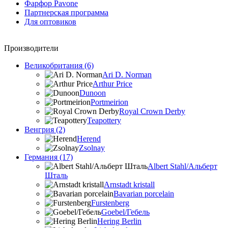
Фарфор Pavone
Партнерская программа
Для оптовиков
Производители
Великобритания (6)
Ari D. Norman
Arthur Price
Dunoon
Portmeirion
Royal Crown Derby
Teapottery
Венгрия (2)
Herend
Zsolnay
Германия (17)
Albert Stahl/Альбеpт
Шталь
Arnstadt kristall
Bavarian porcelain
Furstenberg
Goebel/Гебель
Hering Berlin