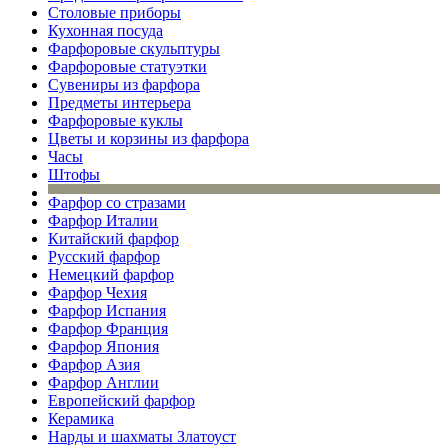
Столовые приборы
Кухонная посуда
Фарфоровые скульптуры
Фарфоровые статуэтки
Сувениры из фарфора
Предметы интерьера
Фарфоровые куклы
Цветы и корзины из фарфора
Часы
Штофы
Фарфор со стразами
Фарфор Италии
Китайский фарфор
Русский фарфор
Немецкий фарфор
Фарфор Чехия
Фарфор Испания
Фарфор Франция
Фарфор Япония
Фарфор Азия
Фарфор Англии
Европейский фарфор
Керамика
Нарды и шахматы Златоуст