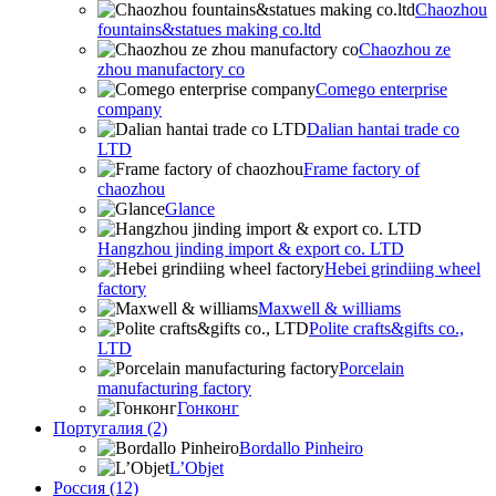
Chaozhou
fountains&statues making co.ltd
Chaozhou ze
zhou manufactory co
Comego enterprise
company
Dalian hantai trade co
LTD
Frame factory of
chaozhou
Glance
Hangzhou jinding import & export co. LTD
Hebei grindiing wheel
factory
Maxwell & williams
Polite crafts&gifts co.,
LTD
Porcelain
manufacturing factory
Гонконг
Португалия (2)
Bordallo Pinheiro
L’Objet
Россия (12)