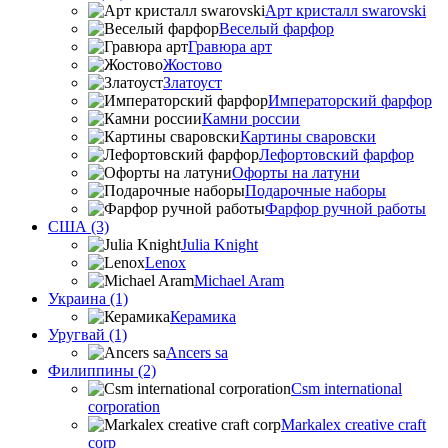
Арт кристалл swarovski
Веселый фарфор
Гравюра арт
Жостово
Златоуст
Императорский фарфор
Камни россии
Картины сваровски
Лефортовский фарфор
Офорты на латуни
Подарочные наборы
Фарфор ручной работы
США (3)
Julia Knight
Lenox
Michael Aram
Украина (1)
Керамика
Уругвай (1)
Ancers sa
Филиппины (2)
Csm international
corporation
Markalex creative craft
corp