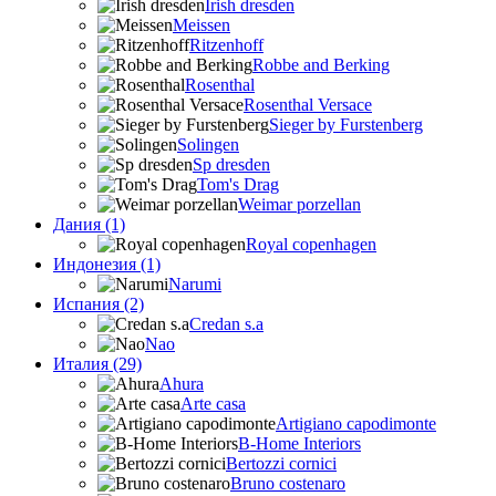
Irish dresden
Meissen
Ritzenhoff
Robbe and Berking
Rosenthal
Rosenthal Versace
Sieger by Furstenberg
Solingen
Sp dresden
Tom's Drag
Weimar porzellan
Дания (1)
Royal copenhagen
Индонезия (1)
Narumi
Испания (2)
Credan s.a
Nao
Италия (29)
Ahura
Arte casa
Artigiano capodimonte
B-Home Interiors
Bertozzi cornici
Bruno costenaro