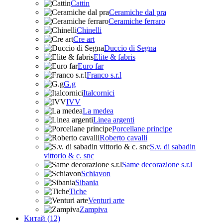
Cattin
Ceramiche dal pra
Ceramiche ferraro
Chinelli
Cre art
Duccio di Segna
Elite & fabris
Euro far
Franco s.r.l
G.g
Italcornici
IVV
La medea
Linea argenti
Porcellane principe
Roberto cavalli
S.v. di sabadin
vittorio & c. snc
Same decorazione s.r.l
Schiavon
Sibania
Tiche
Venturi arte
Zampiva
Китай (12)