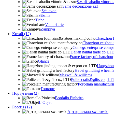
S.v. di sabadin vittorio
Same decorazione s.r.l
Schiavon
Sibania
Tiche
Venturi arte
Zampiva
Китай (12)
Chaozhou f
Chaozhou ze zhou 
Comego enterprise comp
Dalian hantai trade co LT
Frame factory of chaozhou
Glance
Hangzhou 
Hebei grindiing wheel f
Maxwell & williams
Polite crafts&gifts co., LT
Porcelain manufacturi
Гонконг
Португалия (2)
Bordallo Pinheiro
L’Objet
Россия (12)
Арт кристалл swarovski