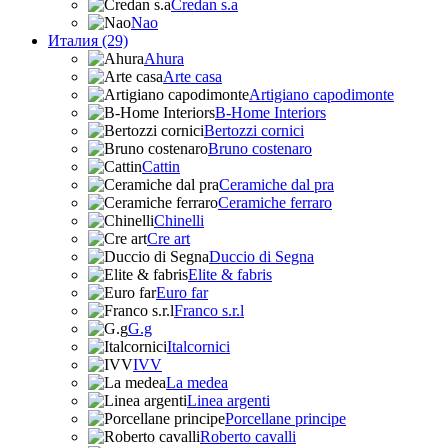
Credan s.a
Nao
Италия (29)
Ahura
Arte casa
Artigiano capodimonte
B-Home Interiors
Bertozzi cornici
Bruno costenaro
Cattin
Ceramiche dal pra
Ceramiche ferraro
Chinelli
Cre art
Duccio di Segna
Elite & fabris
Euro far
Franco s.r.l
G.g
Italcornici
IVV
La medea
Linea argenti
Porcellane principe
Roberto cavalli