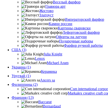
Веселый фарфор
Гравюра арт
Жостово
Златоуст
Императорский фарфор
Камни россии
Картины сваровски
Лефортовский фарфор
Офорты на латуни
Подарочные наборы
Фарфор ручной работы
США (3)
Julia Knight
Lenox
Michael Aram
Украина (1)
Керамика
Уругвай (1)
Ancers sa
Филиппины (2)
Csm international corpor
Markalex creative craft co
Франция (13)
Baccarat
Bernardaud