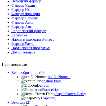
Немецкий фарфор
Фарфор Чехия
Фарфор Испания
Фарфор Франция
Фарфор Япония
Фарфор Азия
Фарфор Англии
Европейский фарфор
Керамика
Нарды и шахматы Златоуст
Фарфор Pavone
Партнерская программа
Для оптовиков
Производители
Великобритания (6)
Ari D. Norman
Arthur Price
Dunoon
Portmeirion
Royal Crown Derby
Teapottery
Венгрия (2)