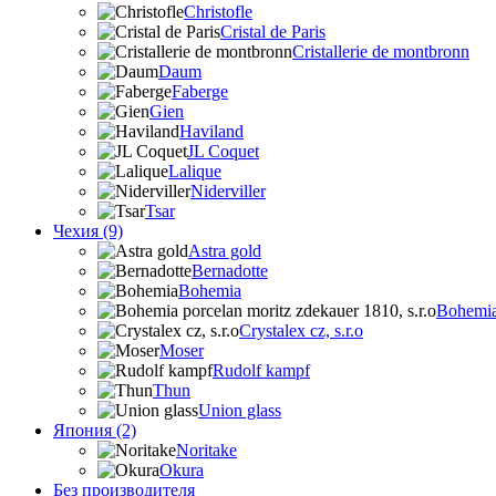
Christofle
Cristal de Paris
Cristallerie de montbronn
Daum
Faberge
Gien
Haviland
JL Coquet
Lalique
Niderviller
Tsar
Чехия (9)
Astra gold
Bernadotte
Bohemia
Bohemia 
Crystalex cz, s.r.o
Moser
Rudolf kampf
Thun
Union glass
Япония (2)
Noritake
Okura
Без производителя