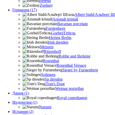
Herend
Zsolnay
Германия (17)
Albert Stahl/Альбеpт Ш
Arnstadt kristall
Bavarian porcelain
Furstenberg
Goebel/Гебель
Hering Berlin
Irish dresden
Meissen
Ritzenhoff
Robbe and Berking
Rosenthal
Rosenthal Versace
Sieger by Furstenberg
Solingen
Sp dresden
Tom's Drag
Weimar porzellan
Дания (1)
Royal copenhagen
Индонезия (1)
Narumi
Испания (2)