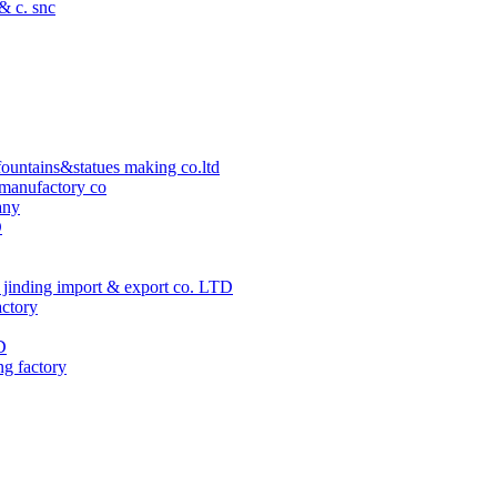
 & c. snc
ountains&statues making co.ltd
manufactory co
any
D
jinding import & export co. LTD
actory
D
ng factory