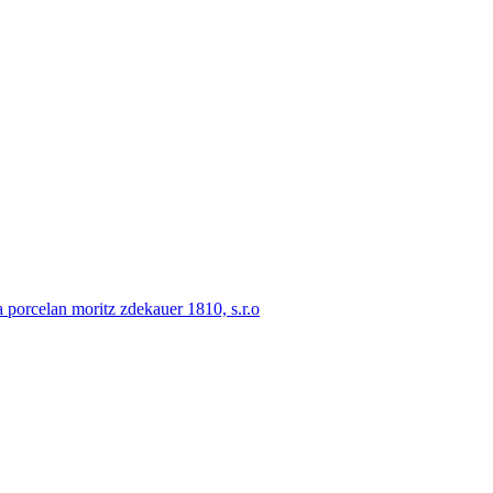
porcelan moritz zdekauer 1810, s.r.o