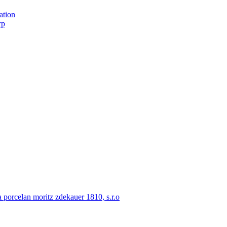
ation
rp
porcelan moritz zdekauer 1810, s.r.o