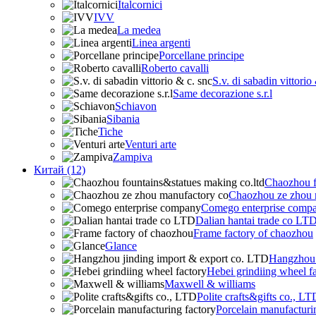
Italcornici
IVV
La medea
Linea argenti
Porcellane principe
Roberto cavalli
S.v. di sabadin vittorio
Same decorazione s.r.l
Schiavon
Sibania
Tiche
Venturi arte
Zampiva
Китай (12)
Chaozhou f
Chaozhou ze zhou 
Comego enterprise comp
Dalian hantai trade co LT
Frame factory of chaozhou
Glance
Hangzhou 
Hebei grindiing wheel f
Maxwell & williams
Polite crafts&gifts co., LT
Porcelain manufacturi