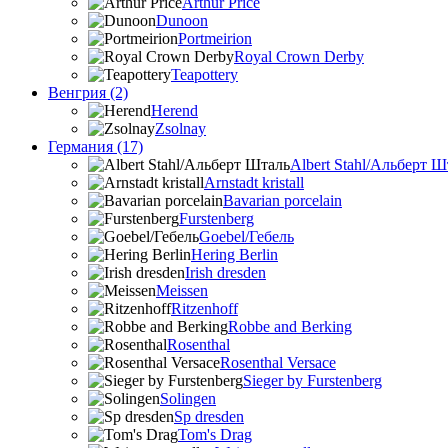
Arthur Price
Dunoon
Portmeirion
Royal Crown Derby
Teapottery
Венгрия (2)
Herend
Zsolnay
Германия (17)
Albert Stahl/Альбеpт Ш
Arnstadt kristall
Bavarian porcelain
Furstenberg
Goebel/Гебель
Hering Berlin
Irish dresden
Meissen
Ritzenhoff
Robbe and Berking
Rosenthal
Rosenthal Versace
Sieger by Furstenberg
Solingen
Sp dresden
Tom's Drag