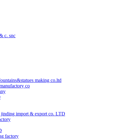
 & c. snc
ountains&statues making co.ltd
manufactory co
any
D
jinding import & export co. LTD
actory
D
ng factory