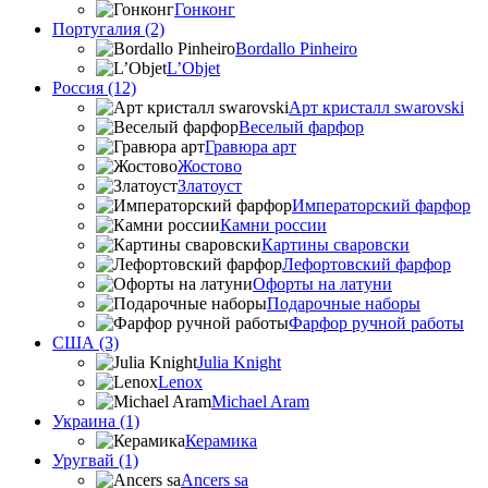
Гонконг
Португалия (2)
Bordallo Pinheiro
L’Objet
Россия (12)
Арт кристалл swarovski
Веселый фарфор
Гравюра арт
Жостово
Златоуст
Императорский фарфор
Камни россии
Картины сваровски
Лефортовский фарфор
Офорты на латуни
Подарочные наборы
Фарфор ручной работы
США (3)
Julia Knight
Lenox
Michael Aram
Украина (1)
Керамика
Уругвай (1)
Ancers sa