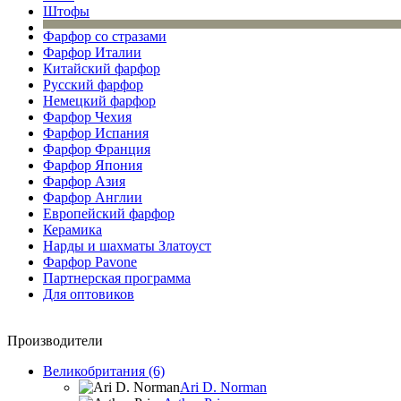
Штофы
Фарфор со стразами
Фарфор Италии
Китайский фарфор
Русский фарфор
Немецкий фарфор
Фарфор Чехия
Фарфор Испания
Фарфор Франция
Фарфор Япония
Фарфор Азия
Фарфор Англии
Европейский фарфор
Керамика
Нарды и шахматы Златоуст
Фарфор Pavone
Партнерская программа
Для оптовиков
Производители
Великобритания (6)
Ari D. Norman