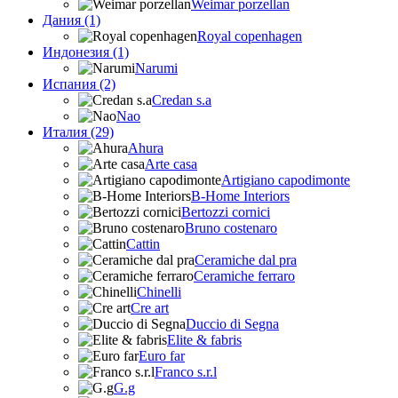
Weimar porzellan
Дания (1)
Royal copenhagen
Индонезия (1)
Narumi
Испания (2)
Credan s.a
Nao
Италия (29)
Ahura
Arte casa
Artigiano capodimonte
B-Home Interiors
Bertozzi cornici
Bruno costenaro
Cattin
Ceramiche dal pra
Ceramiche ferraro
Chinelli
Cre art
Duccio di Segna
Elite & fabris
Euro far
Franco s.r.l
G.g