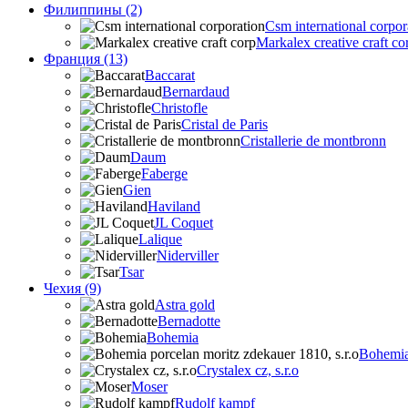
Филиппины (2)
Csm international corpor
Markalex creative craft co
Франция (13)
Baccarat
Bernardaud
Christofle
Cristal de Paris
Cristallerie de montbronn
Daum
Faberge
Gien
Haviland
JL Coquet
Lalique
Niderviller
Tsar
Чехия (9)
Astra gold
Bernadotte
Bohemia
Bohemia 
Crystalex cz, s.r.o
Moser
Rudolf kampf