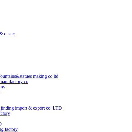
 & c. snc
ountains&statues making co.ltd
manufactory co
any
D
jinding import & export co. LTD
actory
D
ng factory