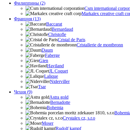
Филиппины (2)
Csm international corpor
Markalex creative craft co
Франция (13)
Baccarat
Bernardaud
Christofle
Cristal de Paris
Cristallerie de montbronn
Daum
Faberge
Gien
Haviland
JL Coquet
Lalique
Niderviller
Tsar
Чехия (9)
Astra gold
Bernadotte
Bohemia
Bohemia 
Crystalex cz, s.r.o
Moser
Rudolf kampf