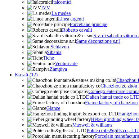
Italcornici
IVV
La medea
Linea argenti
Porcellane principe
Roberto cavalli
S.v. di sabadin vittorio
Same decorazione s.r.l
Schiavon
Sibania
Tiche
Venturi arte
Zampiva
Китай (12)
Chaozhou f
Chaozhou ze zhou 
Comego enterprise comp
Dalian hantai trade co LT
Frame factory of chaozhou
Glance
Hangzhou 
Hebei grindiing wheel f
Maxwell & williams
Polite crafts&gifts co., LT
Porcelain manufacturi