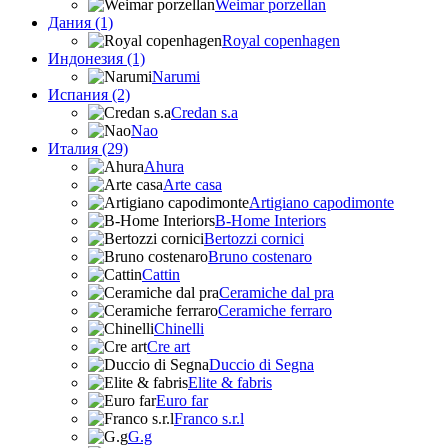
Weimar porzellan
Дания (1)
Royal copenhagen
Индонезия (1)
Narumi
Испания (2)
Credan s.a
Nao
Италия (29)
Ahura
Arte casa
Artigiano capodimonte
B-Home Interiors
Bertozzi cornici
Bruno costenaro
Cattin
Ceramiche dal pra
Ceramiche ferraro
Chinelli
Cre art
Duccio di Segna
Elite & fabris
Euro far
Franco s.r.l
G.g