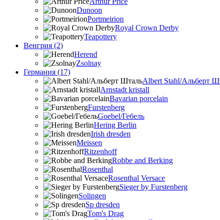
Arthur Price
Dunoon
Portmeirion
Royal Crown Derby
Teapottery
Венгрия (2)
Herend
Zsolnay
Германия (17)
Albert Stahl/Альбеpт Ш
Arnstadt kristall
Bavarian porcelain
Furstenberg
Goebel/Гебель
Hering Berlin
Irish dresden
Meissen
Ritzenhoff
Robbe and Berking
Rosenthal
Rosenthal Versace
Sieger by Furstenberg
Solingen
Sp dresden
Tom's Drag