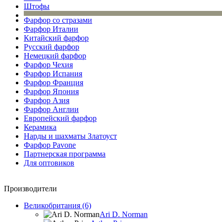
Штофы
Фарфор со стразами
Фарфор Италии
Китайский фарфор
Русский фарфор
Немецкий фарфор
Фарфор Чехия
Фарфор Испания
Фарфор Франция
Фарфор Япония
Фарфор Азия
Фарфор Англии
Европейский фарфор
Керамика
Нарды и шахматы Златоуст
Фарфор Pavone
Партнерская программа
Для оптовиков
Производители
Великобритания (6)
Ari D. Norman