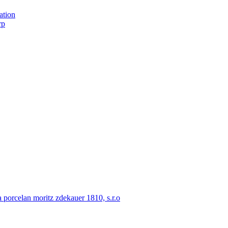
ation
rp
porcelan moritz zdekauer 1810, s.r.o