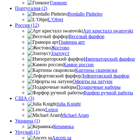
Гонконг
Португалия (2)
Bordallo Pinheiro
L’Objet
Россия (12)
Арт кристалл swarovski
Веселый фарфор
Гравюра арт
Жостово
Златоуст
Императорский фарфор
Камни россии
Картины сваровски
Лефортовский фарфор
Офорты на латуни
Подарочные наборы
Фарфор ручной работы
США (3)
Julia Knight
Lenox
Michael Aram
Украина (1)
Керамика
Уругвай (1)
Ancers sa