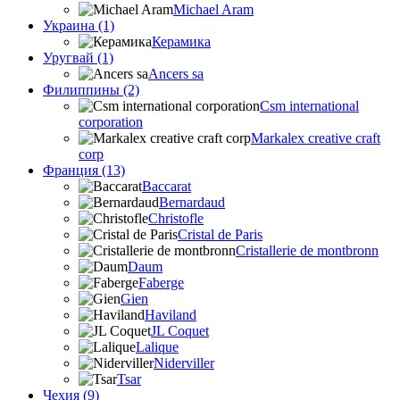
Michael Aram
Украина (1)
Керамика
Уругвай (1)
Ancers sa
Филиппины (2)
Csm international
corporation
Markalex creative craft
corp
Франция (13)
Baccarat
Bernardaud
Christofle
Cristal de Paris
Cristallerie de montbronn
Daum
Faberge
Gien
Haviland
JL Coquet
Lalique
Niderviller
Tsar
Чехия (9)