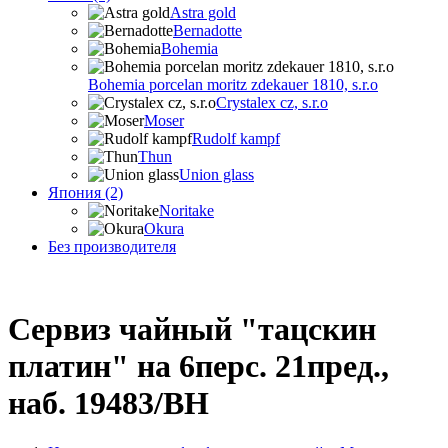
Astra gold
Bernadotte
Bohemia
Bohemia porcelan moritz zdekauer 1810, s.r.o
Crystalex cz, s.r.o
Moser
Rudolf kampf
Thun
Union glass
Япония (2)
Noritake
Okura
Без производителя
Сервиз чайный "тацскин
платин" на 6перс. 21пред.,
наб. 19483/BH