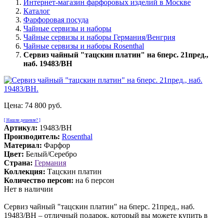
Интернет-магазин фарфоровых изделий в Москве
Каталог
Фарфоровая посуда
Чайные сервизы и наборы
Чайные сервизы и наборы Германия/Венгрия
Чайные сервизы и наборы Rosenthal
Сервиз чайный "тацскин платин" на 6перс. 21пред.,
наб. 19483/BH
Цена:
74 800 руб.
[ Нашли дешевле? ]
Артикул:
19483/BH
Производитель:
Rosenthal
Материал:
Фарфор
Цвет:
Белый/Серебро
Страна:
Германия
Коллекция:
Тацскин платин
Количество персон:
на 6 персон
Нет в наличии
Сервиз чайный "тацскин платин" на 6перс. 21пред., наб.
19483/BH – отличный подарок, который вы можете купить в