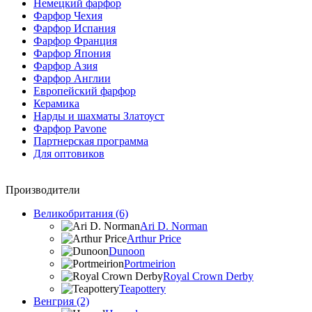
Немецкий фарфор
Фарфор Чехия
Фарфор Испания
Фарфор Франция
Фарфор Япония
Фарфор Азия
Фарфор Англии
Европейский фарфор
Керамика
Нарды и шахматы Златоуст
Фарфор Pavone
Партнерская программа
Для оптовиков
Производители
Великобритания (6)
Ari D. Norman
Arthur Price
Dunoon
Portmeirion
Royal Crown Derby
Teapottery
Венгрия (2)