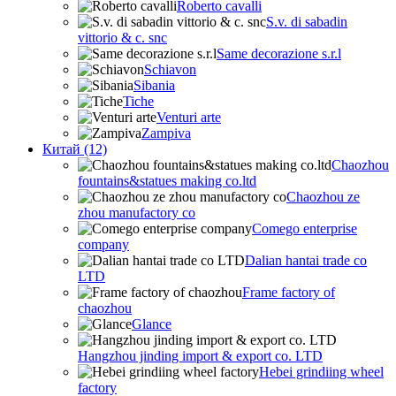
Roberto cavalli
S.v. di sabadin
vittorio & c. snc
Same decorazione s.r.l
Schiavon
Sibania
Tiche
Venturi arte
Zampiva
Китай (12)
Chaozhou
fountains&statues making co.ltd
Chaozhou ze
zhou manufactory co
Comego enterprise
company
Dalian hantai trade co
LTD
Frame factory of
chaozhou
Glance
Hangzhou jinding import & export co. LTD
Hebei grindiing wheel
factory