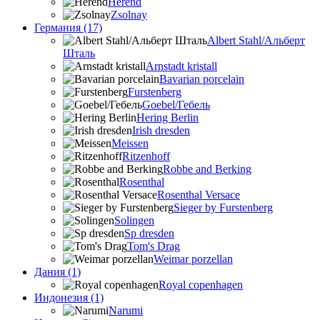
Herend
Zsolnay
Германия (17)
Albert Stahl/Альбеpт
Шталь
Arnstadt kristall
Bavarian porcelain
Furstenberg
Goebel/Гебель
Hering Berlin
Irish dresden
Meissen
Ritzenhoff
Robbe and Berking
Rosenthal
Rosenthal Versace
Sieger by Furstenberg
Solingen
Sp dresden
Tom's Drag
Weimar porzellan
Дания (1)
Royal copenhagen
Индонезия (1)
Narumi