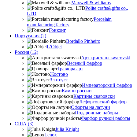
Maxwell & williams
Polite crafts&gifts co.,
LTD
Porcelain
manufacturing factory
Гонконг
Португалия (2)
Bordallo Pinheiro
L’Objet
Россия (12)
Арт кристалл swarovski
Веселый фарфор
Гравюра арт
Жостово
Златоуст
Императорский фарфор
Камни россии
Картины сваровски
Лефортовский фарфор
Офорты на латуни
Подарочные наборы
Фарфор ручной работы
США (3)
Julia Knight
Lenox