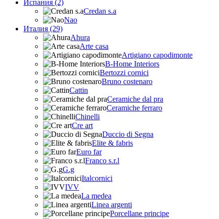
Испания (2)
Credan s.a
Nao
Италия (29)
Ahura
Arte casa
Artigiano capodimonte
B-Home Interiors
Bertozzi cornici
Bruno costenaro
Cattin
Ceramiche dal pra
Ceramiche ferraro
Chinelli
Cre art
Duccio di Segna
Elite & fabris
Euro far
Franco s.r.l
G.g
Italcornici
IVV
La medea
Linea argenti
Porcellane principe