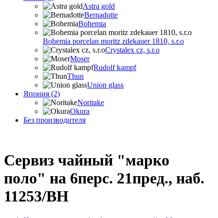
Astra gold
Bernadotte
Bohemia
Bohemia porcelan moritz zdekauer 1810, s.r.o
Crystalex cz, s.r.o
Moser
Rudolf kampf
Thun
Union glass
Япония (2)
Noritake
Okura
Без производителя
Сервиз чайный "марко
поло" на 6перс. 21пред., наб.
11253/BH