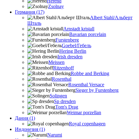
Herend
Zsolnay
Германия (17)
Albert Stahl/Альбеpт
Шталь
Arnstadt kristall
Bavarian porcelain
Furstenberg
Goebel/Гебель
Hering Berlin
Irish dresden
Meissen
Ritzenhoff
Robbe and Berking
Rosenthal
Rosenthal Versace
Sieger by Furstenberg
Solingen
Sp dresden
Tom's Drag
Weimar porzellan
Дания (1)
Royal copenhagen
Индонезия (1)
Narumi