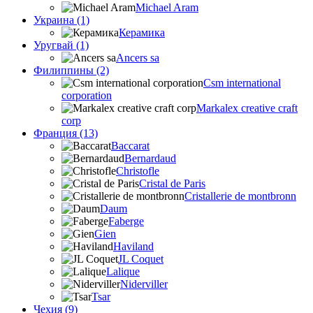
Michael Aram
Украина (1)
Керамика
Уругвай (1)
Ancers sa
Филиппины (2)
Csm international
corporation
Markalex creative craft
corp
Франция (13)
Baccarat
Bernardaud
Christofle
Cristal de Paris
Cristallerie de montbronn
Daum
Faberge
Gien
Haviland
JL Coquet
Lalique
Niderviller
Tsar
Чехия (9)