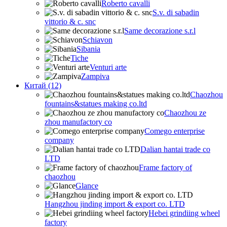
Roberto cavalli
S.v. di sabadin
vittorio & c. snc
Same decorazione s.r.l
Schiavon
Sibania
Tiche
Venturi arte
Zampiva
Китай (12)
Chaozhou
fountains&statues making co.ltd
Chaozhou ze
zhou manufactory co
Comego enterprise
company
Dalian hantai trade co
LTD
Frame factory of
chaozhou
Glance
Hangzhou jinding import & export co. LTD
Hebei grindiing wheel
factory