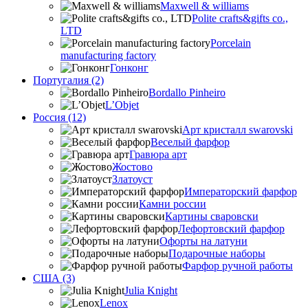
Maxwell & williams
Polite crafts&gifts co.,
LTD
Porcelain
manufacturing factory
Гонконг
Португалия (2)
Bordallo Pinheiro
L’Objet
Россия (12)
Арт кристалл swarovski
Веселый фарфор
Гравюра арт
Жостово
Златоуст
Императорский фарфор
Камни россии
Картины сваровски
Лефортовский фарфор
Офорты на латуни
Подарочные наборы
Фарфор ручной работы
США (3)
Julia Knight
Lenox