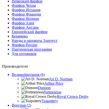
Немецкий фарфор
Фарфор Чехия
Фарфор Испания
Фарфор Франция
Фарфор Япония
Фарфор Азия
Фарфор Англии
Европейский фарфор
Керамика
Нарды и шахматы Златоуст
Фарфор Pavone
Партнерская программа
Для оптовиков
Производители
Великобритания (6)
Ari D. Norman
Arthur Price
Dunoon
Portmeirion
Royal Crown Derby
Teapottery
Венгрия (2)