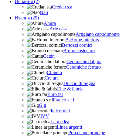
Испания (2)
Credan s.a
Nao
Италия (29)
Ahura
Arte casa
Artigiano capodimonte
B-Home Interiors
Bertozzi cornici
Bruno costenaro
Cattin
Ceramiche dal pra
Ceramiche ferraro
Chinelli
Cre art
Duccio di Segna
Elite & fabris
Euro far
Franco s.r.l
G.g
Italcornici
IVV
La medea
Linea argenti
Porcellane principe