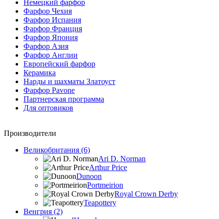
Немецкий фарфор
Фарфор Чехия
Фарфор Испания
Фарфор Франция
Фарфор Япония
Фарфор Азия
Фарфор Англии
Европейский фарфор
Керамика
Нарды и шахматы Златоуст
Фарфор Pavone
Партнерская программа
Для оптовиков
Производители
Великобритания (6)
Ari D. Norman
Arthur Price
Dunoon
Portmeirion
Royal Crown Derby
Teapottery
Венгрия (2)