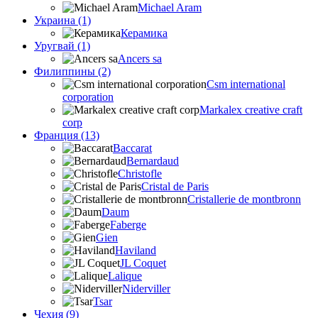
Michael Aram
Украина (1)
Керамика
Уругвай (1)
Ancers sa
Филиппины (2)
Csm international
corporation
Markalex creative craft
corp
Франция (13)
Baccarat
Bernardaud
Christofle
Cristal de Paris
Cristallerie de montbronn
Daum
Faberge
Gien
Haviland
JL Coquet
Lalique
Niderviller
Tsar
Чехия (9)