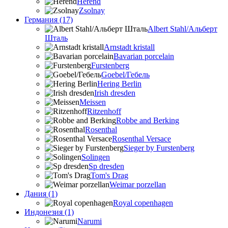
Herend
Zsolnay
Германия (17)
Albert Stahl/Альбеpт
Шталь
Arnstadt kristall
Bavarian porcelain
Furstenberg
Goebel/Гебель
Hering Berlin
Irish dresden
Meissen
Ritzenhoff
Robbe and Berking
Rosenthal
Rosenthal Versace
Sieger by Furstenberg
Solingen
Sp dresden
Tom's Drag
Weimar porzellan
Дания (1)
Royal copenhagen
Индонезия (1)
Narumi