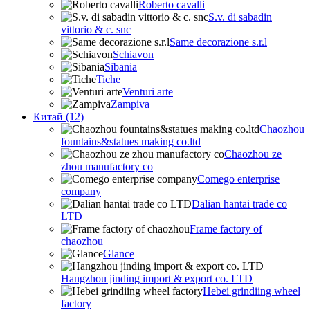
Roberto cavalli
S.v. di sabadin
vittorio & c. snc
Same decorazione s.r.l
Schiavon
Sibania
Tiche
Venturi arte
Zampiva
Китай (12)
Chaozhou
fountains&statues making co.ltd
Chaozhou ze
zhou manufactory co
Comego enterprise
company
Dalian hantai trade co
LTD
Frame factory of
chaozhou
Glance
Hangzhou jinding import & export co. LTD
Hebei grindiing wheel
factory