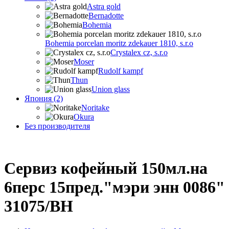
Astra gold
Bernadotte
Bohemia
Bohemia porcelan moritz zdekauer 1810, s.r.o
Crystalex cz, s.r.o
Moser
Rudolf kampf
Thun
Union glass
Япония (2)
Noritake
Okura
Без производителя
Сервиз кофейный 150мл.на
6перс 15пред."мэри энн 0086"
31075/BH