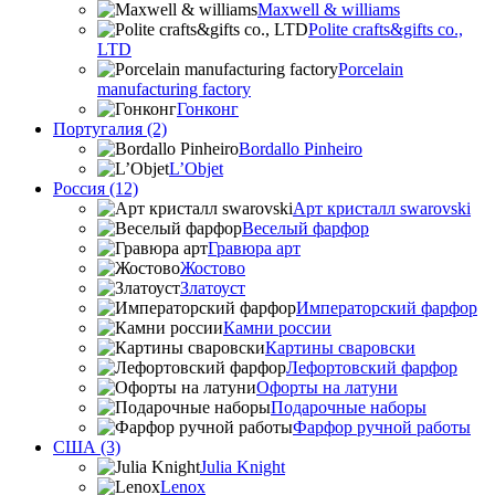
Maxwell & williams
Polite crafts&gifts co.,
LTD
Porcelain
manufacturing factory
Гонконг
Португалия (2)
Bordallo Pinheiro
L’Objet
Россия (12)
Арт кристалл swarovski
Веселый фарфор
Гравюра арт
Жостово
Златоуст
Императорский фарфор
Камни россии
Картины сваровски
Лефортовский фарфор
Офорты на латуни
Подарочные наборы
Фарфор ручной работы
США (3)
Julia Knight
Lenox