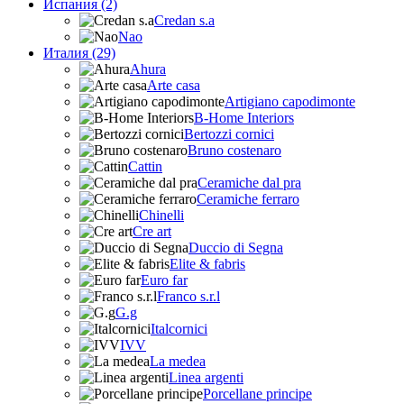
Испания (2)
Credan s.a
Nao
Италия (29)
Ahura
Arte casa
Artigiano capodimonte
B-Home Interiors
Bertozzi cornici
Bruno costenaro
Cattin
Ceramiche dal pra
Ceramiche ferraro
Chinelli
Cre art
Duccio di Segna
Elite & fabris
Euro far
Franco s.r.l
G.g
Italcornici
IVV
La medea
Linea argenti
Porcellane principe