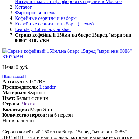
Интернет-магазин фарфоровых изделий в Москве
Каталог
Фарфоровая посуда
Кофейные сервизы и наборы
Кофейные сервизы и наборы (Чехия)
Leander, Bohemia, Carlsbad
Сервиз кофейный 150мл.на 6перс 15пред."мэри энн
0086" 31075/BH
Цена:
0 руб.
[ Нашли дешевле? ]
Артикул:
31075/BH
Производитель:
Leander
Материал:
Фарфор
Цвет:
Белый с синим
Страна:
Чехия
Коллекция:
Мэри Энн
Количество персон:
на 6 персон
Нет в наличии
Сервиз кофейный 150мл.на 6перс 15пред."мэри энн 0086"
31075/BH – отличный подарок, который вы можете купить в