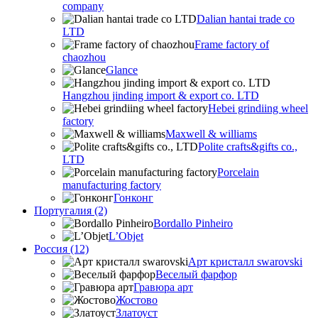
company
Dalian hantai trade co
LTD
Frame factory of
chaozhou
Glance
Hangzhou jinding import & export co. LTD
Hebei grindiing wheel
factory
Maxwell & williams
Polite crafts&gifts co.,
LTD
Porcelain
manufacturing factory
Гонконг
Португалия (2)
Bordallo Pinheiro
L’Objet
Россия (12)
Арт кристалл swarovski
Веселый фарфор
Гравюра арт
Жостово
Златоуст