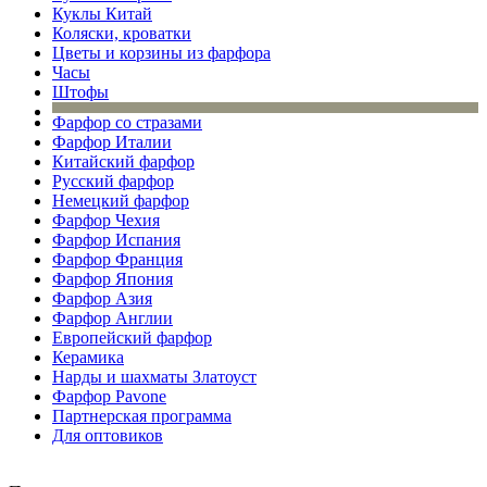
Куклы Китай
Коляски, кроватки
Цветы и корзины из фарфора
Часы
Штофы
Фарфор со стразами
Фарфор Италии
Китайский фарфор
Русский фарфор
Немецкий фарфор
Фарфор Чехия
Фарфор Испания
Фарфор Франция
Фарфор Япония
Фарфор Азия
Фарфор Англии
Европейский фарфор
Керамика
Нарды и шахматы Златоуст
Фарфор Pavone
Партнерская программа
Для оптовиков