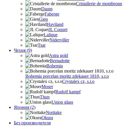
Cristallerie de montbronn
Daum
Faberge
Gien
Haviland
JL Coquet
Lalique
Niderviller
Tsar
Чехия (9)
Astra gold
Bernadotte
Bohemia
Bohemia porcelan moritz zdekauer 1810, s.r.o
Crystalex cz, s.r.o
Moser
Rudolf kampf
Thun
Union glass
Япония (2)
Noritake
Okura
Без производителя