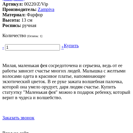
Артикул:
00220/Z/Vip
Производитель:
Zampiva
Материал:
Фарфор
Высота:
13 см
Роспись:
ручная
Количество
[Остаток:
1
]
Купить
-
+
Милая, маленькая фея сосредоточена и серьезна, ведь от ее
работы зависит счастье многих людей. Малышка с желтыми
волосами одета в красивое платье, напоминающее
экзотический цветок. В ее руке зажата волшебная палочка,
которой она умело орудует, даря людям счастье. Купить
статуэтку "Маленькая фея" можно в подарок ребенку, который
верит в чудеса и волшебство.
Заказать звонок