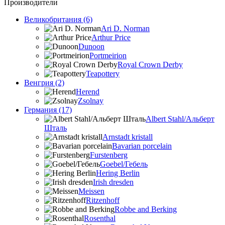
Производители
Великобритания (6)
Ari D. Norman
Arthur Price
Dunoon
Portmeirion
Royal Crown Derby
Teapottery
Венгрия (2)
Herend
Zsolnay
Германия (17)
Albert Stahl/Альбеpт
Шталь
Arnstadt kristall
Bavarian porcelain
Furstenberg
Goebel/Гебель
Hering Berlin
Irish dresden
Meissen
Ritzenhoff
Robbe and Berking
Rosenthal