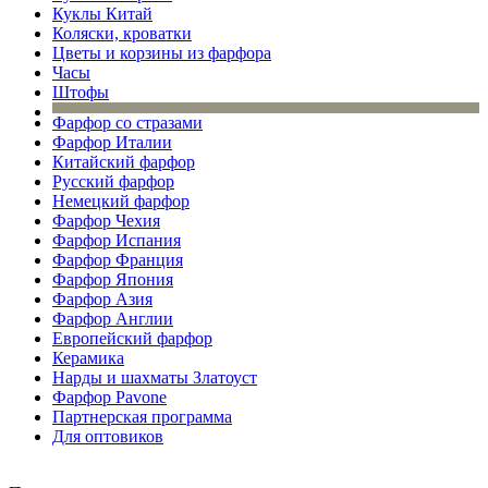
Куклы Китай
Коляски, кроватки
Цветы и корзины из фарфора
Часы
Штофы
Фарфор со стразами
Фарфор Италии
Китайский фарфор
Русский фарфор
Немецкий фарфор
Фарфор Чехия
Фарфор Испания
Фарфор Франция
Фарфор Япония
Фарфор Азия
Фарфор Англии
Европейский фарфор
Керамика
Нарды и шахматы Златоуст
Фарфор Pavone
Партнерская программа
Для оптовиков