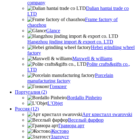
company
Dalian hantai trade co
LTD
Frame factory of
chaozhou
Glance
Hangzhou jinding import & export co. LTD
Hebei grindiing wheel
factory
Maxwell & williams
Polite crafts&gifts co.,
LTD
Porcelain
manufacturing factory
Гонконг
Португалия (2)
Bordallo Pinheiro
L’Objet
Россия (12)
Арт кристалл swarovski
Веселый фарфор
Гравюра арт
Жостово
Златоуст