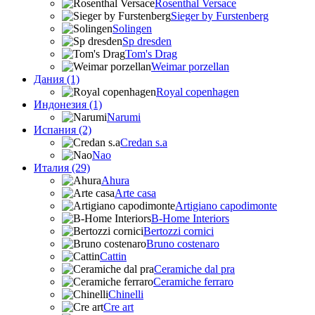
Rosenthal Versace
Sieger by Furstenberg
Solingen
Sp dresden
Tom's Drag
Weimar porzellan
Дания (1)
Royal copenhagen
Индонезия (1)
Narumi
Испания (2)
Credan s.a
Nao
Италия (29)
Ahura
Arte casa
Artigiano capodimonte
B-Home Interiors
Bertozzi cornici
Bruno costenaro
Cattin
Ceramiche dal pra
Ceramiche ferraro
Chinelli
Cre art