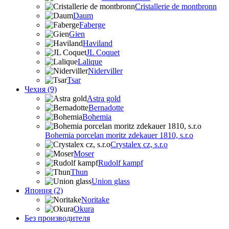
Cristallerie de montbronn
Daum
Faberge
Gien
Haviland
JL Coquet
Lalique
Niderviller
Tsar
Чехия (9)
Astra gold
Bernadotte
Bohemia
Bohemia porcelan moritz zdekauer 1810, s.r.o
Crystalex cz, s.r.o
Moser
Rudolf kampf
Thun
Union glass
Япония (2)
Noritake
Okura
Без производителя