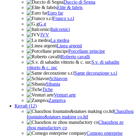
Duccio di Segna
Elite & fabris
Euro far
Franco s.r.l
G.g
Italcornici
IVV
La medea
Linea argenti
Porcellane principe
Roberto cavalli
S.v. di sabadin
vittorio & c. snc
Same decorazione s.r.l
Schiavon
Sibania
Tiche
Venturi arte
Zampiva
Китай (12)
Chaozhou
fountains&statues making co.ltd
Chaozhou ze
zhou manufactory co
Comego enterprise