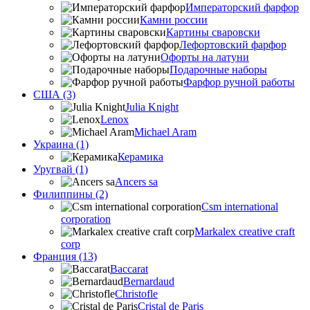
Императорский фарфор
Камни россии
Картины сваровски
Лефортовский фарфор
Офорты на латуни
Подарочные наборы
Фарфор ручной работы
США (3)
Julia Knight
Lenox
Michael Aram
Украина (1)
Керамика
Уругвай (1)
Ancers sa
Филиппины (2)
Csm international
corporation
Markalex creative craft
corp
Франция (13)
Baccarat
Bernardaud
Christofle
Cristal de Paris