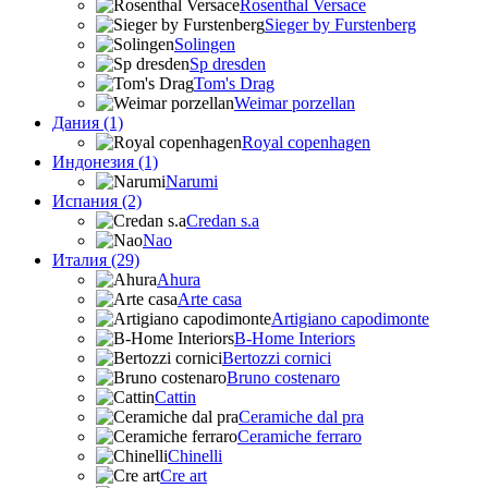
Rosenthal Versace
Sieger by Furstenberg
Solingen
Sp dresden
Tom's Drag
Weimar porzellan
Дания (1)
Royal copenhagen
Индонезия (1)
Narumi
Испания (2)
Credan s.a
Nao
Италия (29)
Ahura
Arte casa
Artigiano capodimonte
B-Home Interiors
Bertozzi cornici
Bruno costenaro
Cattin
Ceramiche dal pra
Ceramiche ferraro
Chinelli
Cre art