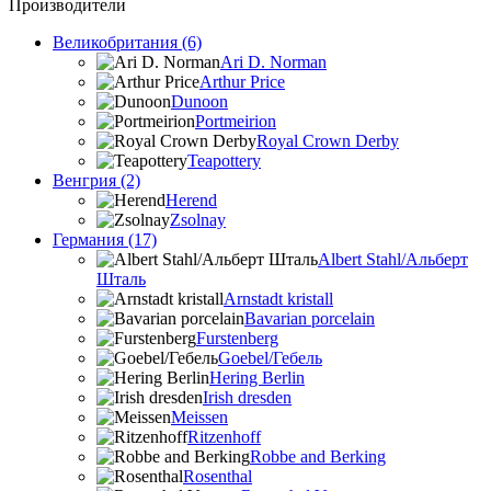
Производители
Великобритания (6)
Ari D. Norman
Arthur Price
Dunoon
Portmeirion
Royal Crown Derby
Teapottery
Венгрия (2)
Herend
Zsolnay
Германия (17)
Albert Stahl/Альбеpт
Шталь
Arnstadt kristall
Bavarian porcelain
Furstenberg
Goebel/Гебель
Hering Berlin
Irish dresden
Meissen
Ritzenhoff
Robbe and Berking
Rosenthal