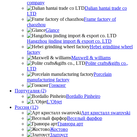
company
Dalian hantai trade co
LTD
Frame factory of
chaozhou
Glance
Hangzhou jinding import & export co. LTD
Hebei grindiing wheel
factory
Maxwell & williams
Polite crafts&gifts co.,
LTD
Porcelain
manufacturing factory
Гонконг
Португалия (2)
Bordallo Pinheiro
L’Objet
Россия (12)
Арт кристалл swarovski
Веселый фарфор
Гравюра арт
Жостово
Златоуст