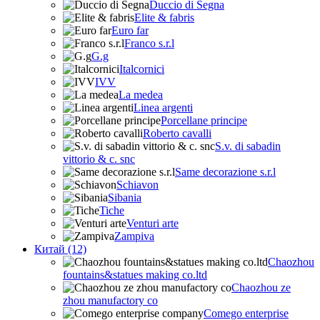
Duccio di Segna
Elite & fabris
Euro far
Franco s.r.l
G.g
Italcornici
IVV
La medea
Linea argenti
Porcellane principe
Roberto cavalli
S.v. di sabadin
vittorio & c. snc
Same decorazione s.r.l
Schiavon
Sibania
Tiche
Venturi arte
Zampiva
Китай (12)
Chaozhou
fountains&statues making co.ltd
Chaozhou ze
zhou manufactory co
Comego enterprise