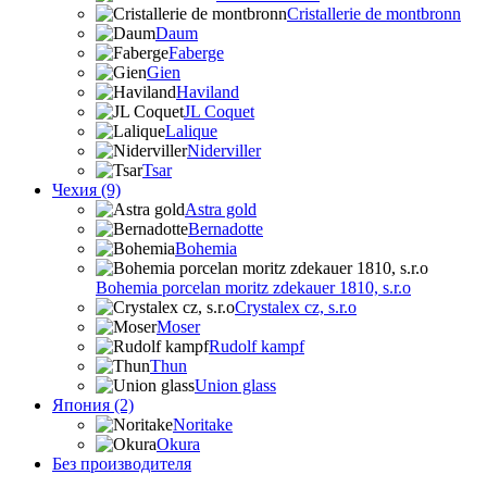
Cristallerie de montbronn
Daum
Faberge
Gien
Haviland
JL Coquet
Lalique
Niderviller
Tsar
Чехия (9)
Astra gold
Bernadotte
Bohemia
Bohemia porcelan moritz zdekauer 1810, s.r.o
Crystalex cz, s.r.o
Moser
Rudolf kampf
Thun
Union glass
Япония (2)
Noritake
Okura
Без производителя