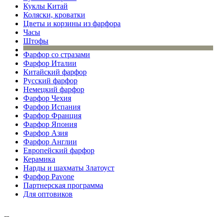
Куклы Китай
Коляски, кроватки
Цветы и корзины из фарфора
Часы
Штофы
Фарфор со стразами
Фарфор Италии
Китайский фарфор
Русский фарфор
Немецкий фарфор
Фарфор Чехия
Фарфор Испания
Фарфор Франция
Фарфор Япония
Фарфор Азия
Фарфор Англии
Европейский фарфор
Керамика
Нарды и шахматы Златоуст
Фарфор Pavone
Партнерская программа
Для оптовиков