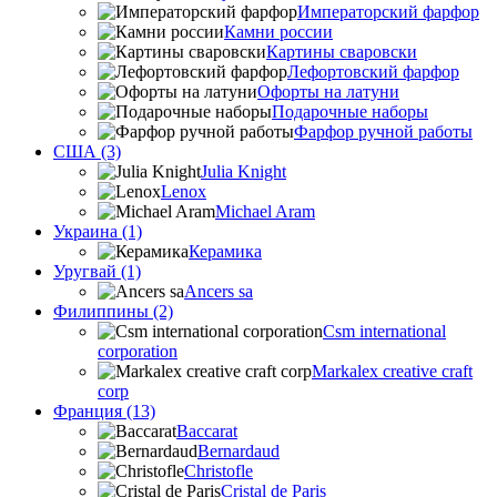
Императорский фарфор
Камни россии
Картины сваровски
Лефортовский фарфор
Офорты на латуни
Подарочные наборы
Фарфор ручной работы
США (3)
Julia Knight
Lenox
Michael Aram
Украина (1)
Керамика
Уругвай (1)
Ancers sa
Филиппины (2)
Csm international
corporation
Markalex creative craft
corp
Франция (13)
Baccarat
Bernardaud
Christofle
Cristal de Paris