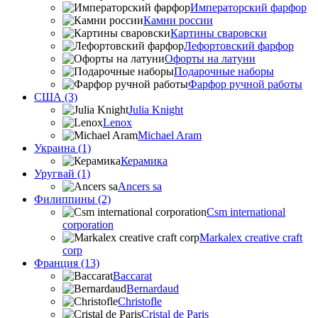
Императорский фарфор
Камни россии
Картины сваровски
Лефортовский фарфор
Офорты на латуни
Подарочные наборы
Фарфор ручной работы
США (3)
Julia Knight
Lenox
Michael Aram
Украина (1)
Керамика
Уругвай (1)
Ancers sa
Филиппины (2)
Csm international
corporation
Markalex creative craft
corp
Франция (13)
Baccarat
Bernardaud
Christofle
Cristal de Paris