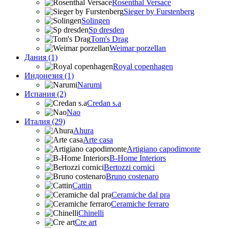
Rosenthal Versace
Sieger by Furstenberg
Solingen
Sp dresden
Tom's Drag
Weimar porzellan
Дания (1)
Royal copenhagen
Индонезия (1)
Narumi
Испания (2)
Credan s.a
Nao
Италия (29)
Ahura
Arte casa
Artigiano capodimonte
B-Home Interiors
Bertozzi cornici
Bruno costenaro
Cattin
Ceramiche dal pra
Ceramiche ferraro
Chinelli
Cre art