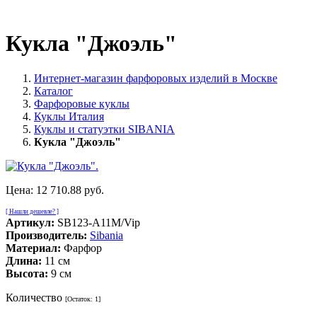
Кукла "Джоэль"
Интернет-магазин фарфоровых изделий в Москве
Каталог
Фарфоровые куклы
Куклы Италия
Куклы и статуэтки SIBANIA
Кукла "Джоэль"
Цена:
12 710.88 руб.
[ Нашли дешевле? ]
Артикул:
SB123-A11M/Vip
Производитель:
Sibania
Материал:
Фарфор
Длина:
11 см
Высота:
9 см
Количество
[Остаток:
1
]