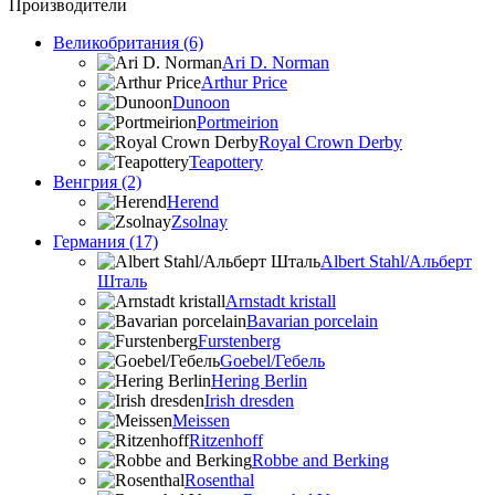
Производители
Великобритания (6)
Ari D. Norman
Arthur Price
Dunoon
Portmeirion
Royal Crown Derby
Teapottery
Венгрия (2)
Herend
Zsolnay
Германия (17)
Albert Stahl/Альбеpт
Шталь
Arnstadt kristall
Bavarian porcelain
Furstenberg
Goebel/Гебель
Hering Berlin
Irish dresden
Meissen
Ritzenhoff
Robbe and Berking
Rosenthal