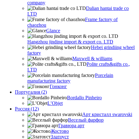
company
Dalian hantai trade co
LTD
Frame factory of
chaozhou
Glance
Hangzhou jinding import & export co. LTD
Hebei grindiing wheel
factory
Maxwell & williams
Polite crafts&gifts co.,
LTD
Porcelain
manufacturing factory
Гонконг
Португалия (2)
Bordallo Pinheiro
L’Objet
Россия (12)
Арт кристалл swarovski
Веселый фарфор
Гравюра арт
Жостово
Златоуст