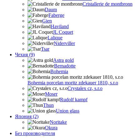
Cristallerie de montbronn
Daum
Faberge
Gien
Haviland
JL Coquet
Lalique
Niderviller
Tsar
Чехия (9)
Astra gold
Bernadotte
Bohemia
Bohemia porcelan moritz zdekauer 1810, s.r.o
Crystalex cz, s.r.o
Moser
Rudolf kampf
Thun
Union glass
Япония (2)
Noritake
Okura
Без производителя