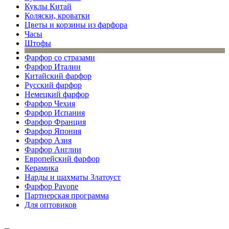
Куклы Китай
Коляски, кроватки
Цветы и корзины из фарфора
Часы
Штофы
Фарфор со стразами
Фарфор Италии
Китайский фарфор
Русский фарфор
Немецкий фарфор
Фарфор Чехия
Фарфор Испания
Фарфор Франция
Фарфор Япония
Фарфор Азия
Фарфор Англии
Европейский фарфор
Керамика
Нарды и шахматы Златоуст
Фарфор Pavone
Партнерская программа
Для оптовиков