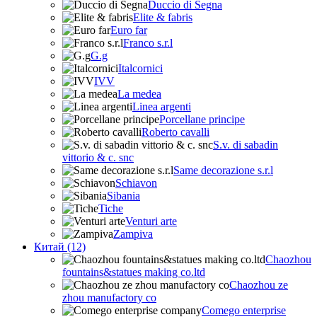
Duccio di Segna
Elite & fabris
Euro far
Franco s.r.l
G.g
Italcornici
IVV
La medea
Linea argenti
Porcellane principe
Roberto cavalli
S.v. di sabadin
vittorio & c. snc
Same decorazione s.r.l
Schiavon
Sibania
Tiche
Venturi arte
Zampiva
Китай (12)
Chaozhou
fountains&statues making co.ltd
Chaozhou ze
zhou manufactory co
Comego enterprise