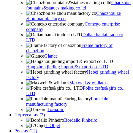
Chaozhou
fountains&statues making co.ltd
Chaozhou ze
zhou manufactory co
Comego enterprise
company
Dalian hantai trade co
LTD
Frame factory of
chaozhou
Glance
Hangzhou jinding import & export co. LTD
Hebei grindiing wheel
factory
Maxwell & williams
Polite crafts&gifts co.,
LTD
Porcelain
manufacturing factory
Гонконг
Португалия (2)
Bordallo Pinheiro
L’Objet
Россия (12)