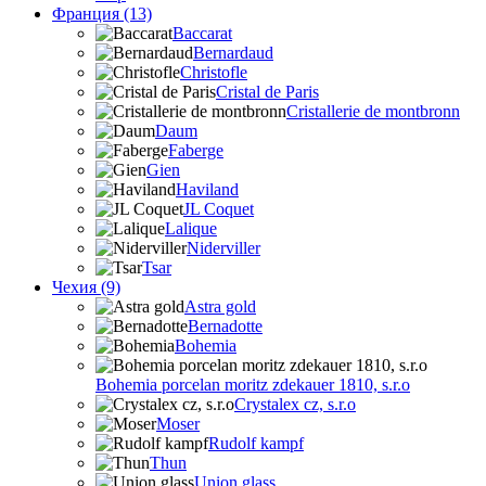
Франция (13)
Baccarat
Bernardaud
Christofle
Cristal de Paris
Cristallerie de montbronn
Daum
Faberge
Gien
Haviland
JL Coquet
Lalique
Niderviller
Tsar
Чехия (9)
Astra gold
Bernadotte
Bohemia
Bohemia porcelan moritz zdekauer 1810, s.r.o
Crystalex cz, s.r.o
Moser
Rudolf kampf
Thun
Union glass