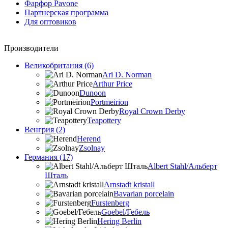
Фарфор Pavone
Партнерская программа
Для оптовиков
Производители
Великобритания (6)
Ari D. Norman
Arthur Price
Dunoon
Portmeirion
Royal Crown Derby
Teapottery
Венгрия (2)
Herend
Zsolnay
Германия (17)
Albert Stahl/Альбеpт
Шталь
Arnstadt kristall
Bavarian porcelain
Furstenberg
Goebel/Гебель
Hering Berlin