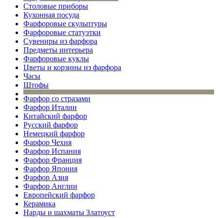
Столовые приборы
Кухонная посуда
Фарфоровые скульптуры
Фарфоровые статуэтки
Сувениры из фарфора
Предметы интерьера
Фарфоровые куклы
Цветы и корзины из фарфора
Часы
Штофы
Фарфор со стразами
Фарфор Италии
Китайский фарфор
Русский фарфор
Немецкий фарфор
Фарфор Чехия
Фарфор Испания
Фарфор Франция
Фарфор Япония
Фарфор Азия
Фарфор Англии
Европейский фарфор
Керамика
Нарды и шахматы Златоуст