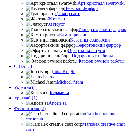
Арт кристалл swarovski
Веселый фарфор
Гравюра арт
Жостово
Златоуст
Императорский фарфор
Камни россии
Картины сваровски
Лефортовский фарфор
Офорты на латуни
Подарочные наборы
Фарфор ручной работы
США (3)
Julia Knight
Lenox
Michael Aram
Украина (1)
Керамика
Уругвай (1)
Ancers sa
Филиппины (2)
Csm international
corporation
Markalex creative craft
corp