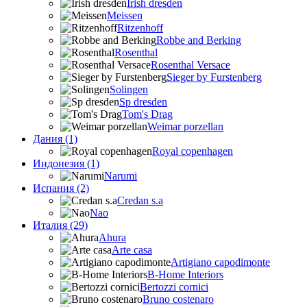
Irish dresden
Meissen
Ritzenhoff
Robbe and Berking
Rosenthal
Rosenthal Versace
Sieger by Furstenberg
Solingen
Sp dresden
Tom's Drag
Weimar porzellan
Дания (1)
Royal copenhagen
Индонезия (1)
Narumi
Испания (2)
Credan s.a
Nao
Италия (29)
Ahura
Arte casa
Artigiano capodimonte
B-Home Interiors
Bertozzi cornici
Bruno costenaro