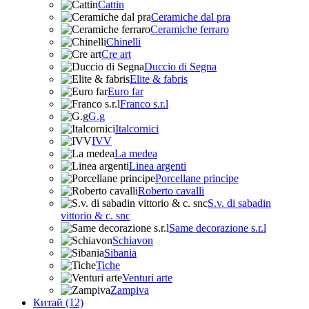
Cattin
Ceramiche dal pra
Ceramiche ferraro
Chinelli
Cre art
Duccio di Segna
Elite & fabris
Euro far
Franco s.r.l
G.g
Italcornici
IVV
La medea
Linea argenti
Porcellane principe
Roberto cavalli
S.v. di sabadin
vittorio & c. snc
Same decorazione s.r.l
Schiavon
Sibania
Tiche
Venturi arte
Zampiva
Китай (12)