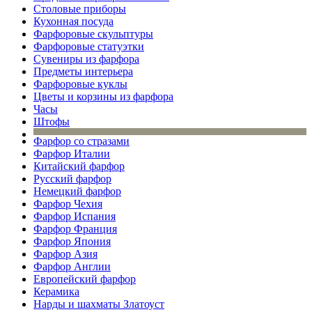
Столовые приборы
Кухонная посуда
Фарфоровые скульптуры
Фарфоровые статуэтки
Сувениры из фарфора
Предметы интерьера
Фарфоровые куклы
Цветы и корзины из фарфора
Часы
Штофы
Фарфор со стразами
Фарфор Италии
Китайский фарфор
Русский фарфор
Немецкий фарфор
Фарфор Чехия
Фарфор Испания
Фарфор Франция
Фарфор Япония
Фарфор Азия
Фарфор Англии
Европейский фарфор
Керамика
Нарды и шахматы Златоуст