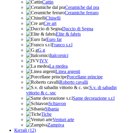
Cattin
Ceramiche dal pra
Ceramiche ferraro
Chinelli
Cre art
Duccio di Segna
Elite & fabris
Euro far
Franco s.r.l
G.g
Italcornici
IVV
La medea
Linea argenti
Porcellane principe
Roberto cavalli
S.v. di sabadin
vittorio & c. snc
Same decorazione s.r.l
Schiavon
Sibania
Tiche
Venturi arte
Zampiva
Китай (12)