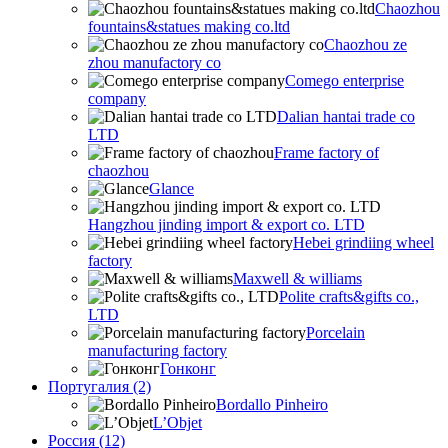
Chaozhou
fountains&statues making co.ltd
Chaozhou ze
zhou manufactory co
Comego enterprise
company
Dalian hantai trade co
LTD
Frame factory of
chaozhou
Glance
Hangzhou jinding import & export co. LTD
Hebei grindiing wheel
factory
Maxwell & williams
Polite crafts&gifts co.,
LTD
Porcelain
manufacturing factory
Гонконг
Португалия (2)
Bordallo Pinheiro
L’Objet
Россия (12)