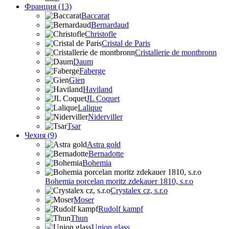
Франция (13)
Baccarat
Bernardaud
Christofle
Cristal de Paris
Cristallerie de montbronn
Daum
Faberge
Gien
Haviland
JL Coquet
Lalique
Niderviller
Tsar
Чехия (9)
Astra gold
Bernadotte
Bohemia
Bohemia porcelan moritz zdekauer 1810, s.r.o
Crystalex cz, s.r.o
Moser
Rudolf kampf
Thun
Union glass