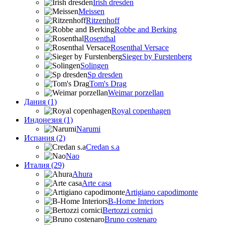
Irish dresden
Meissen
Ritzenhoff
Robbe and Berking
Rosenthal
Rosenthal Versace
Sieger by Furstenberg
Solingen
Sp dresden
Tom's Drag
Weimar porzellan
Дания (1)
Royal copenhagen
Индонезия (1)
Narumi
Испания (2)
Credan s.a
Nao
Италия (29)
Ahura
Arte casa
Artigiano capodimonte
B-Home Interiors
Bertozzi cornici
Bruno costenaro