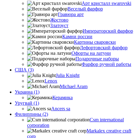
Арт кристалл swarovski
Веселый фарфор
Гравюра арт
Жостово
Златоуст
Императорский фарфор
Камни россии
Картины сваровски
Лефортовский фарфор
Офорты на латуни
Подарочные наборы
Фарфор ручной работы
США (3)
Julia Knight
Lenox
Michael Aram
Украина (1)
Керамика
Уругвай (1)
Ancers sa
Филиппины (2)
Csm international
corporation
Markalex creative craft
corp