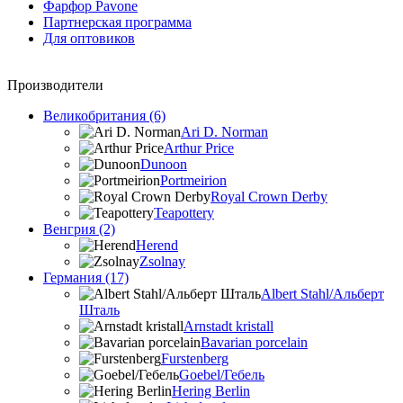
Фарфор Pavone
Партнерская программа
Для оптовиков
Производители
Великобритания (6)
Ari D. Norman
Arthur Price
Dunoon
Portmeirion
Royal Crown Derby
Teapottery
Венгрия (2)
Herend
Zsolnay
Германия (17)
Albert Stahl/Альбеpт
Шталь
Arnstadt kristall
Bavarian porcelain
Furstenberg
Goebel/Гебель
Hering Berlin