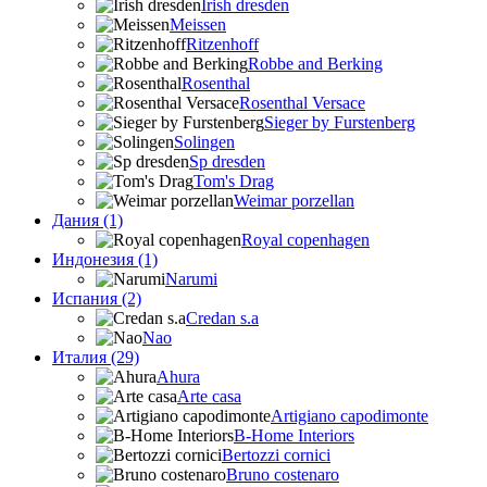
Irish dresden
Meissen
Ritzenhoff
Robbe and Berking
Rosenthal
Rosenthal Versace
Sieger by Furstenberg
Solingen
Sp dresden
Tom's Drag
Weimar porzellan
Дания (1)
Royal copenhagen
Индонезия (1)
Narumi
Испания (2)
Credan s.a
Nao
Италия (29)
Ahura
Arte casa
Artigiano capodimonte
B-Home Interiors
Bertozzi cornici
Bruno costenaro