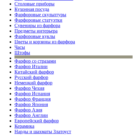
Столовые приборы
Кухонная посуда
Фарфоровые скульптуры
Фарфоровые статуэтки
Сувениры из фарфора
Предметы интерьера
Фарфоровые куклы
Цветы и корзины из фарфора
Часы
Штофы
Фарфор со стразами
Фарфор Италии
Китайский фарфор
Русский фарфор
Немецкий фарфор
Фарфор Чехия
Фарфор Испания
Фарфор Франция
Фарфор Япония
Фарфор Азия
Фарфор Англии
Европейский фарфор
Керамика
Нарды и шахматы Златоуст