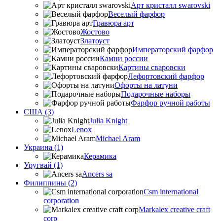
Арт кристалл swarovski
Веселый фарфор
Гравюра арт
Жостово
Златоуст
Императорский фарфор
Камни россии
Картины сваровски
Лефортовский фарфор
Офорты на латуни
Подарочные наборы
Фарфор ручной работы
США (3)
Julia Knight
Lenox
Michael Aram
Украина (1)
Керамика
Уругвай (1)
Ancers sa
Филиппины (2)
Csm international
corporation
Markalex creative craft
corp