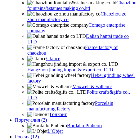
Chaozhou
fountains&statues making co.ltd
Chaozhou ze
zhou manufactory co
Comego enterprise
company
Dalian hantai trade co
LTD
Frame factory of
chaozhou
Glance
Hangzhou jinding import & export co. LTD
Hebei grindiing wheel
factory
Maxwell & williams
Polite crafts&gifts co.,
LTD
Porcelain
manufacturing factory
Гонконг
Португалия (2)
Bordallo Pinheiro
L’Objet
Россия (12)