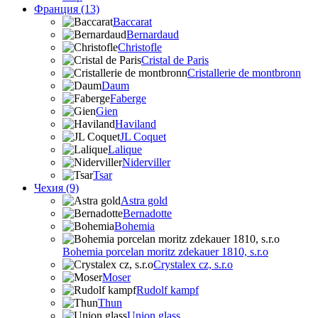
Франция (13)
Baccarat
Bernardaud
Christofle
Cristal de Paris
Cristallerie de montbronn
Daum
Faberge
Gien
Haviland
JL Coquet
Lalique
Niderviller
Tsar
Чехия (9)
Astra gold
Bernadotte
Bohemia
Bohemia porcelan moritz zdekauer 1810, s.r.o
Crystalex cz, s.r.o
Moser
Rudolf kampf
Thun
Union glass