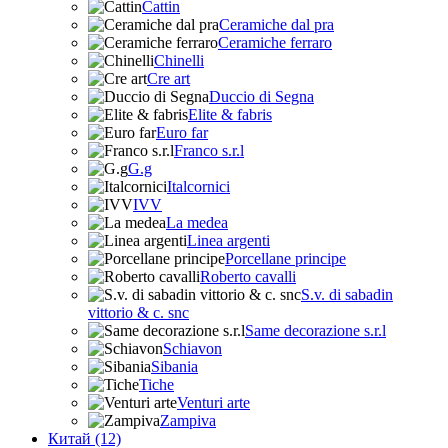
Cattin
Ceramiche dal pra
Ceramiche ferraro
Chinelli
Cre art
Duccio di Segna
Elite & fabris
Euro far
Franco s.r.l
G.g
Italcornici
IVV
La medea
Linea argenti
Porcellane principe
Roberto cavalli
S.v. di sabadin
vittorio & c. snc
Same decorazione s.r.l
Schiavon
Sibania
Tiche
Venturi arte
Zampiva
Китай (12)