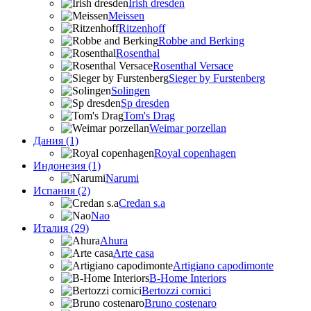
Irish dresden
Meissen
Ritzenhoff
Robbe and Berking
Rosenthal
Rosenthal Versace
Sieger by Furstenberg
Solingen
Sp dresden
Tom's Drag
Weimar porzellan
Дания (1)
Royal copenhagen
Индонезия (1)
Narumi
Испания (2)
Credan s.a
Nao
Италия (29)
Ahura
Arte casa
Artigiano capodimonte
B-Home Interiors
Bertozzi cornici
Bruno costenaro