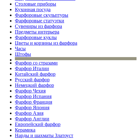
Столовые приборы
Кухонная посуда
Фарфоровые скульптуры
Фарфоровые статуэтки
Сувениры из фарфора
Предметы интерьера
Фарфоровые куклы
Цветы и корзины из фарфора
Часы
Штофы
Фарфор со стразами
Фарфор Италии
Китайский фарфор
Русский фарфор
Немецкий фарфор
Фарфор Чехия
Фарфор Испания
Фарфор Франция
Фарфор Япония
Фарфор Азия
Фарфор Англии
Европейский фарфор
Керамика
Нарды и шахматы Златоуст