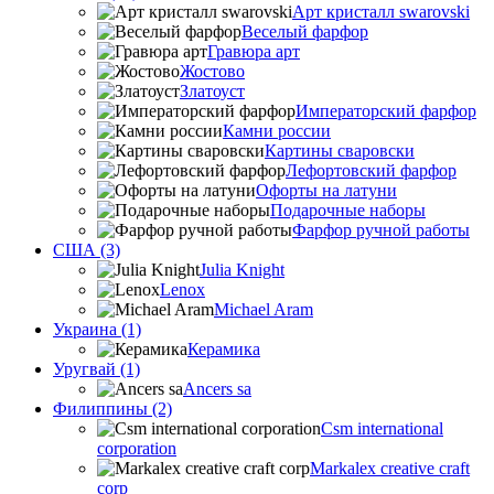
Арт кристалл swarovski
Веселый фарфор
Гравюра арт
Жостово
Златоуст
Императорский фарфор
Камни россии
Картины сваровски
Лефортовский фарфор
Офорты на латуни
Подарочные наборы
Фарфор ручной работы
США (3)
Julia Knight
Lenox
Michael Aram
Украина (1)
Керамика
Уругвай (1)
Ancers sa
Филиппины (2)
Csm international
corporation
Markalex creative craft
corp