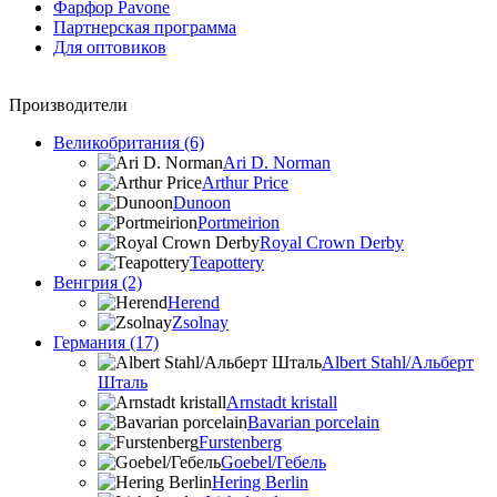
Фарфор Pavone
Партнерская программа
Для оптовиков
Производители
Великобритания (6)
Ari D. Norman
Arthur Price
Dunoon
Portmeirion
Royal Crown Derby
Teapottery
Венгрия (2)
Herend
Zsolnay
Германия (17)
Albert Stahl/Альбеpт
Шталь
Arnstadt kristall
Bavarian porcelain
Furstenberg
Goebel/Гебель
Hering Berlin