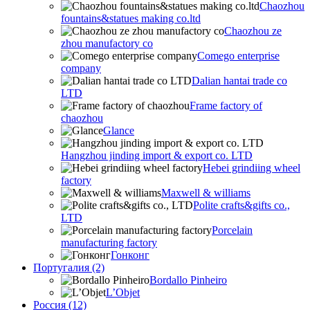
Chaozhou
fountains&statues making co.ltd
Chaozhou ze
zhou manufactory co
Comego enterprise
company
Dalian hantai trade co
LTD
Frame factory of
chaozhou
Glance
Hangzhou jinding import & export co. LTD
Hebei grindiing wheel
factory
Maxwell & williams
Polite crafts&gifts co.,
LTD
Porcelain
manufacturing factory
Гонконг
Португалия (2)
Bordallo Pinheiro
L’Objet
Россия (12)