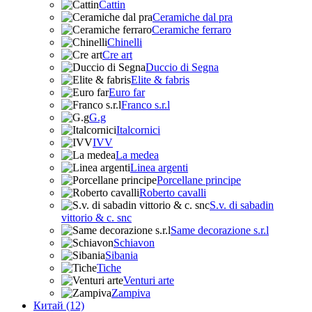
Cattin
Ceramiche dal pra
Ceramiche ferraro
Chinelli
Cre art
Duccio di Segna
Elite & fabris
Euro far
Franco s.r.l
G.g
Italcornici
IVV
La medea
Linea argenti
Porcellane principe
Roberto cavalli
S.v. di sabadin
vittorio & c. snc
Same decorazione s.r.l
Schiavon
Sibania
Tiche
Venturi arte
Zampiva
Китай (12)