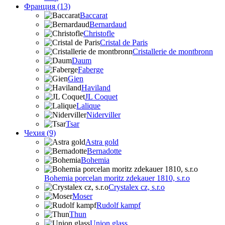
Франция (13)
Baccarat
Bernardaud
Christofle
Cristal de Paris
Cristallerie de montbronn
Daum
Faberge
Gien
Haviland
JL Coquet
Lalique
Niderviller
Tsar
Чехия (9)
Astra gold
Bernadotte
Bohemia
Bohemia porcelan moritz zdekauer 1810, s.r.o
Crystalex cz, s.r.o
Moser
Rudolf kampf
Thun
Union glass