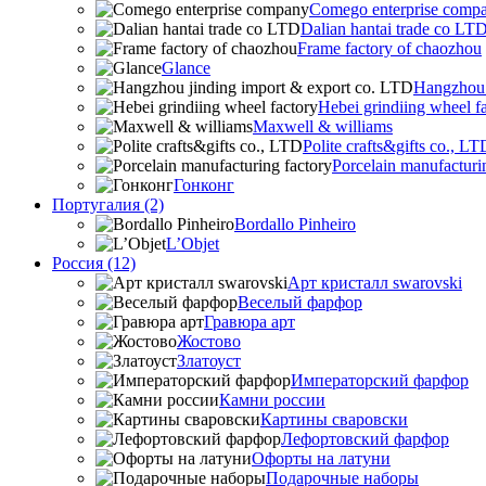
Comego enterprise comp
Dalian hantai trade co LT
Frame factory of chaozhou
Glance
Hangzhou 
Hebei grindiing wheel f
Maxwell & williams
Polite crafts&gifts co., LT
Porcelain manufacturi
Гонконг
Португалия (2)
Bordallo Pinheiro
L’Objet
Россия (12)
Арт кристалл swarovski
Веселый фарфор
Гравюра арт
Жостово
Златоуст
Императорский фарфор
Камни россии
Картины сваровски
Лефортовский фарфор
Офорты на латуни
Подарочные наборы