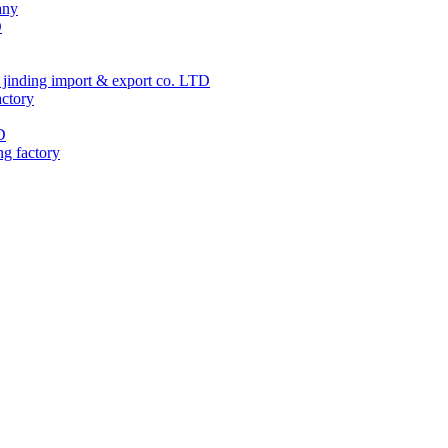
any
D
jinding import & export co. LTD
actory
D
ng factory