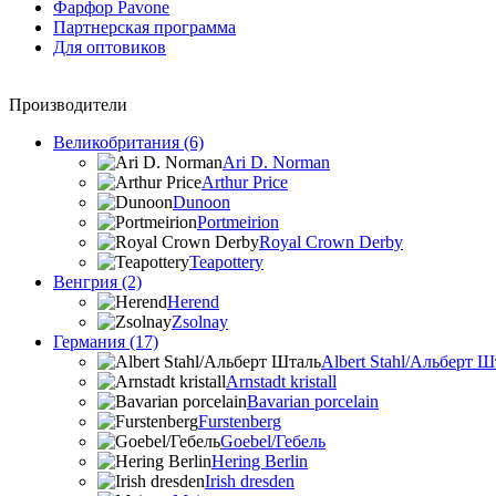
Фарфор Pavone
Партнерская программа
Для оптовиков
Производители
Великобритания (6)
Ari D. Norman
Arthur Price
Dunoon
Portmeirion
Royal Crown Derby
Teapottery
Венгрия (2)
Herend
Zsolnay
Германия (17)
Albert Stahl/Альбеpт Ш
Arnstadt kristall
Bavarian porcelain
Furstenberg
Goebel/Гебель
Hering Berlin
Irish dresden