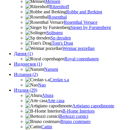
Meissen
Ritzenhoff
Robbe and Berking
Rosenthal
Rosenthal Versace
Sieger by Furstenberg
Solingen
Sp dresden
Tom's Drag
Weimar porzellan
Дания (1)
Royal copenhagen
Индонезия (1)
Narumi
Испания (2)
Credan s.a
Nao
Италия (29)
Ahura
Arte casa
Artigiano capodimonte
B-Home Interiors
Bertozzi cornici
Bruno costenaro
Cattin