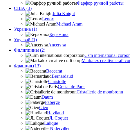
Фарфор ручной работы
США (3)
Julia Knight
Lenox
Michael Aram
Украина (1)
Керамика
Уругвай (1)
Ancers sa
Филиппины (2)
Csm international corpor
Markalex creative craft co
Франция (13)
Baccarat
Bernardaud
Christofle
Cristal de Paris
Cristallerie de montbronn
Daum
Faberge
Gien
Haviland
JL Coquet
Lalique
Niderviller