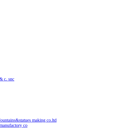
 & c. snc
ountains&statues making co.ltd
manufactory co