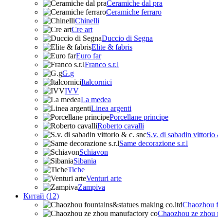
Ceramiche dal pra
Ceramiche ferraro
Chinelli
Cre art
Duccio di Segna
Elite & fabris
Euro far
Franco s.r.l
G.g
Italcornici
IVV
La medea
Linea argenti
Porcellane principe
Roberto cavalli
S.v. di sabadin vittorio
Same decorazione s.r.l
Schiavon
Sibania
Tiche
Venturi arte
Zampiva
Китай (12)
Chaozhou f
Chaozhou ze zhou 