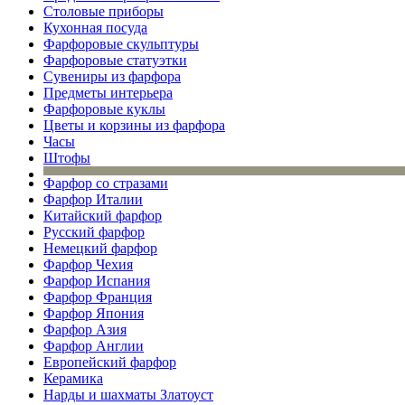
Столовые приборы
Кухонная посуда
Фарфоровые скульптуры
Фарфоровые статуэтки
Сувениры из фарфора
Предметы интерьера
Фарфоровые куклы
Цветы и корзины из фарфора
Часы
Штофы
Фарфор со стразами
Фарфор Италии
Китайский фарфор
Русский фарфор
Немецкий фарфор
Фарфор Чехия
Фарфор Испания
Фарфор Франция
Фарфор Япония
Фарфор Азия
Фарфор Англии
Европейский фарфор
Керамика
Нарды и шахматы Златоуст