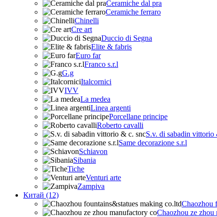
Ceramiche dal pra
Ceramiche ferraro
Chinelli
Cre art
Duccio di Segna
Elite & fabris
Euro far
Franco s.r.l
G.g
Italcornici
IVV
La medea
Linea argenti
Porcellane principe
Roberto cavalli
S.v. di sabadin vittorio
Same decorazione s.r.l
Schiavon
Sibania
Tiche
Venturi arte
Zampiva
Китай (12)
Chaozhou f
Chaozhou ze zhou 