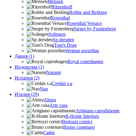
Meissen
Ritzenhoff
Robbe and Berking
Rosenthal
Rosenthal Versace
Sieger by Furstenberg
Solingen
Sp dresden
Tom's Drag
Weimar porzellan
Дания (1)
Royal copenhagen
Индонезия (1)
Narumi
Испания (2)
Credan s.a
Nao
Италия (29)
Ahura
Arte casa
Artigiano capodimonte
B-Home Interiors
Bertozzi cornici
Bruno costenaro
Cattin