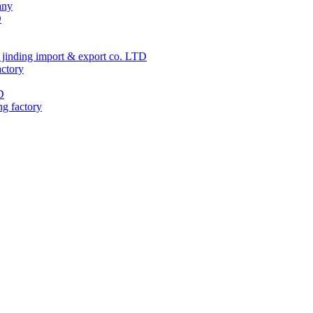
any
D
jinding import & export co. LTD
actory
D
ng factory