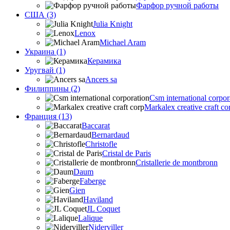
Фарфор ручной работы
США (3)
Julia Knight
Lenox
Michael Aram
Украина (1)
Керамика
Уругвай (1)
Ancers sa
Филиппины (2)
Csm international corpor
Markalex creative craft co
Франция (13)
Baccarat
Bernardaud
Christofle
Cristal de Paris
Cristallerie de montbronn
Daum
Faberge
Gien
Haviland
JL Coquet
Lalique
Niderviller