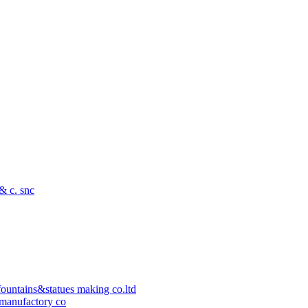
 & c. snc
ountains&statues making co.ltd
manufactory co