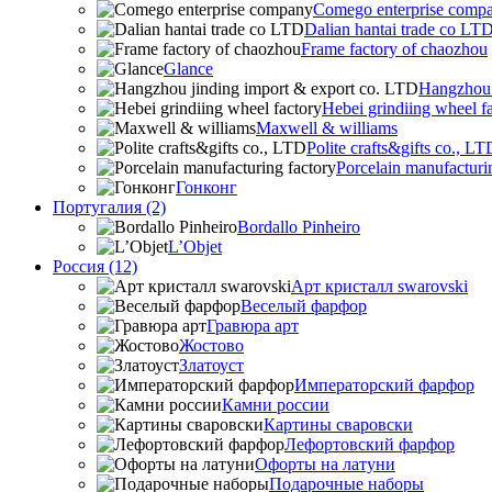
Comego enterprise comp
Dalian hantai trade co LT
Frame factory of chaozhou
Glance
Hangzhou 
Hebei grindiing wheel f
Maxwell & williams
Polite crafts&gifts co., LT
Porcelain manufacturi
Гонконг
Португалия (2)
Bordallo Pinheiro
L’Objet
Россия (12)
Арт кристалл swarovski
Веселый фарфор
Гравюра арт
Жостово
Златоуст
Императорский фарфор
Камни россии
Картины сваровски
Лефортовский фарфор
Офорты на латуни
Подарочные наборы