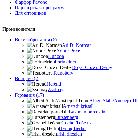
Фарфор Pavone
Партнерская программа
Для оптовиков
Производители
Великобритания (6)
Ari D. Norman
Arthur Price
Dunoon
Portmeirion
Royal Crown Derby
Teapottery
Венгрия (2)
Herend
Zsolnay
Германия (17)
Albert Stahl/Альбеpт Ш
Arnstadt kristall
Bavarian porcelain
Furstenberg
Goebel/Гебель
Hering Berlin
Irish dresden