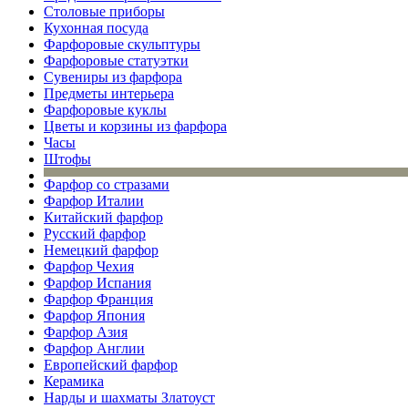
Столовые приборы
Кухонная посуда
Фарфоровые скульптуры
Фарфоровые статуэтки
Сувениры из фарфора
Предметы интерьера
Фарфоровые куклы
Цветы и корзины из фарфора
Часы
Штофы
Фарфор со стразами
Фарфор Италии
Китайский фарфор
Русский фарфор
Немецкий фарфор
Фарфор Чехия
Фарфор Испания
Фарфор Франция
Фарфор Япония
Фарфор Азия
Фарфор Англии
Европейский фарфор
Керамика
Нарды и шахматы Златоуст