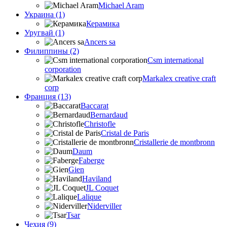
Michael Aram
Украина (1)
Керамика
Уругвай (1)
Ancers sa
Филиппины (2)
Csm international
corporation
Markalex creative craft
corp
Франция (13)
Baccarat
Bernardaud
Christofle
Cristal de Paris
Cristallerie de montbronn
Daum
Faberge
Gien
Haviland
JL Coquet
Lalique
Niderviller
Tsar
Чехия (9)