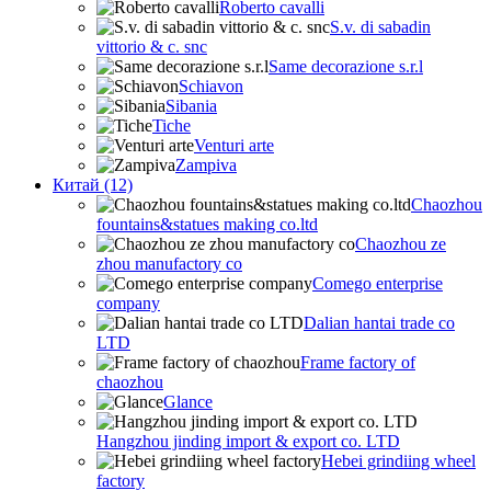
Roberto cavalli
S.v. di sabadin
vittorio & c. snc
Same decorazione s.r.l
Schiavon
Sibania
Tiche
Venturi arte
Zampiva
Китай (12)
Chaozhou
fountains&statues making co.ltd
Chaozhou ze
zhou manufactory co
Comego enterprise
company
Dalian hantai trade co
LTD
Frame factory of
chaozhou
Glance
Hangzhou jinding import & export co. LTD
Hebei grindiing wheel
factory