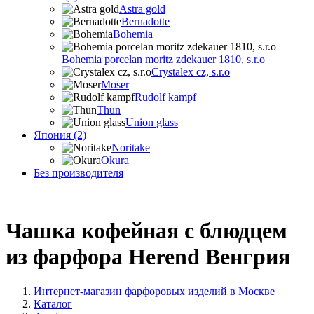
Astra gold
Bernadotte
Bohemia
Bohemia porcelan moritz zdekauer 1810, s.r.o
Crystalex cz, s.r.o
Moser
Rudolf kampf
Thun
Union glass
Япония (2)
Noritake
Okura
Без производителя
Чашка кофейная с блюдцем
из фарфора Herend Венгрия
Интернет-магазин фарфоровых изделий в Москве
Каталог