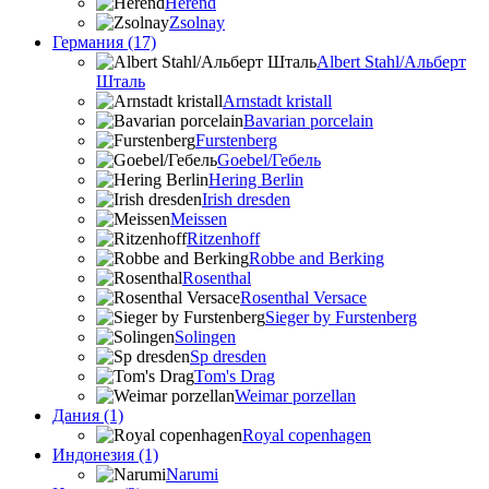
Herend
Zsolnay
Германия (17)
Albert Stahl/Альбеpт
Шталь
Arnstadt kristall
Bavarian porcelain
Furstenberg
Goebel/Гебель
Hering Berlin
Irish dresden
Meissen
Ritzenhoff
Robbe and Berking
Rosenthal
Rosenthal Versace
Sieger by Furstenberg
Solingen
Sp dresden
Tom's Drag
Weimar porzellan
Дания (1)
Royal copenhagen
Индонезия (1)
Narumi