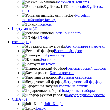
Maxwell & williams
Polite crafts&gifts co.,
LTD
Porcelain
manufacturing factory
Гонконг
Португалия (2)
Bordallo Pinheiro
L’Objet
Россия (12)
Арт кристалл swarovski
Веселый фарфор
Гравюра арт
Жостово
Златоуст
Императорский фарфор
Камни россии
Картины сваровски
Лефортовский фарфор
Офорты на латуни
Подарочные наборы
Фарфор ручной работы
США (3)
Julia Knight
Lenox