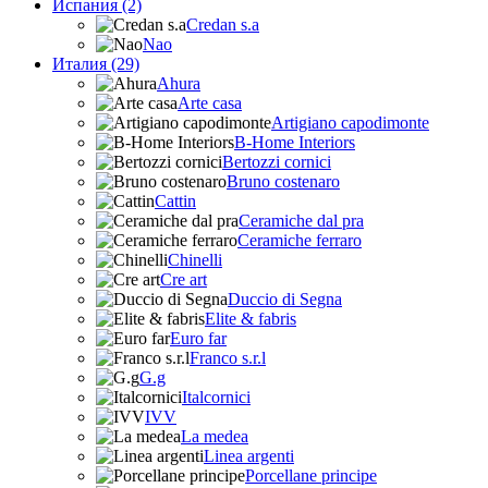
Испания (2)
Credan s.a
Nao
Италия (29)
Ahura
Arte casa
Artigiano capodimonte
B-Home Interiors
Bertozzi cornici
Bruno costenaro
Cattin
Ceramiche dal pra
Ceramiche ferraro
Chinelli
Cre art
Duccio di Segna
Elite & fabris
Euro far
Franco s.r.l
G.g
Italcornici
IVV
La medea
Linea argenti
Porcellane principe