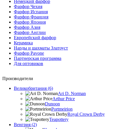
Немецкий фарфор
Фарфор Чехия
Фарфор Испания
Фарфор Франция
Фарфор Япония
Фарфор Азия
Фарфор Англии
Европейский фарфор
Керамика
Нарды и шахматы Златоуст
Фарфор Pavone
Партнерская программа
Для оптовиков
Производители
Великобритания (6)
Ari D. Norman
Arthur Price
Dunoon
Portmeirion
Royal Crown Derby
Teapottery
Венгрия (2)