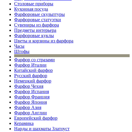
Столовые приборы
Кухонная посуда
Фарфоровые скульптуры
Фарфоровые статуэтки
Сувениры из фарфора
Предметы интерьера
Фарфоровые куклы
Цветы и корзины из фарфора
Часы
Штофы
Фарфор со стразами
Фарфор Италии
Китайский фарфор
Русский фарфор
Немецкий фарфор
Фарфор Чехия
Фарфор Испания
Фарфор Франция
Фарфор Япония
Фарфор Азия
Фарфор Англии
Европейский фарфор
Керамика
Нарды и шахматы Златоуст