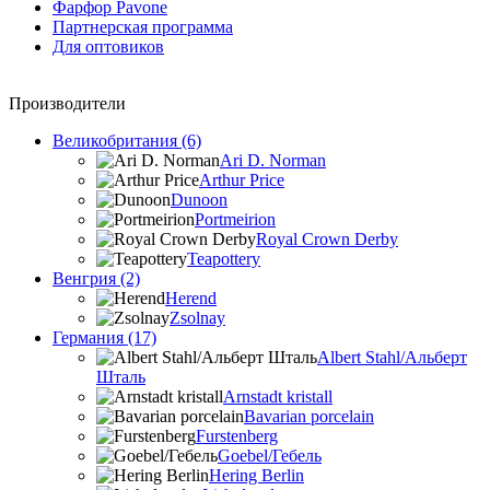
Фарфор Pavone
Партнерская программа
Для оптовиков
Производители
Великобритания (6)
Ari D. Norman
Arthur Price
Dunoon
Portmeirion
Royal Crown Derby
Teapottery
Венгрия (2)
Herend
Zsolnay
Германия (17)
Albert Stahl/Альбеpт
Шталь
Arnstadt kristall
Bavarian porcelain
Furstenberg
Goebel/Гебель
Hering Berlin