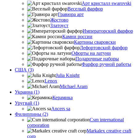
Арт кристалл swarovski
Веселый фарфор
Гравюра арт
Жостово
Златоуст
Императорский фарфор
Камни россии
Картины сваровски
Лефортовский фарфор
Офорты на латуни
Подарочные наборы
Фарфор ручной работы
США (3)
Julia Knight
Lenox
Michael Aram
Украина (1)
Керамика
Уругвай (1)
Ancers sa
Филиппины (2)
Csm international
corporation
Markalex creative craft
corp