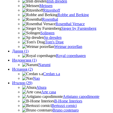
Irish dresden
Meissen
Ritzenhoff
Robbe and Berking
Rosenthal
Rosenthal Versace
Sieger by Furstenberg
Solingen
Sp dresden
Tom's Drag
Weimar porzellan
Дания (1)
Royal copenhagen
Индонезия (1)
Narumi
Испания (2)
Credan s.a
Nao
Италия (29)
Ahura
Arte casa
Artigiano capodimonte
B-Home Interiors
Bertozzi cornici
Bruno costenaro