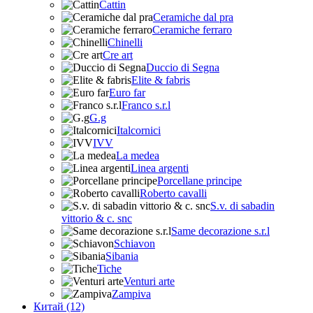
Cattin
Ceramiche dal pra
Ceramiche ferraro
Chinelli
Cre art
Duccio di Segna
Elite & fabris
Euro far
Franco s.r.l
G.g
Italcornici
IVV
La medea
Linea argenti
Porcellane principe
Roberto cavalli
S.v. di sabadin
vittorio & c. snc
Same decorazione s.r.l
Schiavon
Sibania
Tiche
Venturi arte
Zampiva
Китай (12)