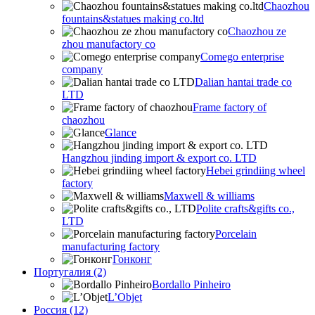
Chaozhou
fountains&statues making co.ltd
Chaozhou ze
zhou manufactory co
Comego enterprise
company
Dalian hantai trade co
LTD
Frame factory of
chaozhou
Glance
Hangzhou jinding import & export co. LTD
Hebei grindiing wheel
factory
Maxwell & williams
Polite crafts&gifts co.,
LTD
Porcelain
manufacturing factory
Гонконг
Португалия (2)
Bordallo Pinheiro
L’Objet
Россия (12)