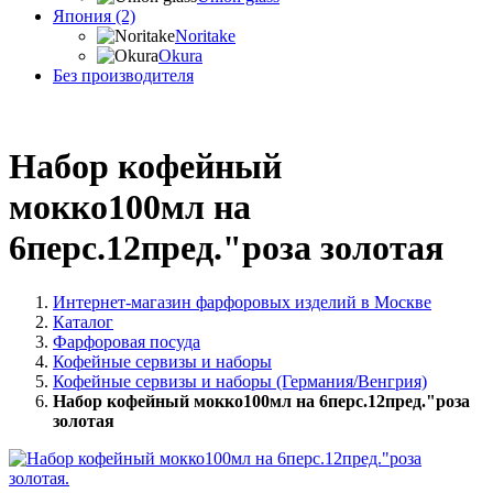
Япония (2)
Noritake
Okura
Без производителя
Набор кофейный
мокко100мл на
6перс.12пред."роза золотая
Интернет-магазин фарфоровых изделий в Москве
Каталог
Фарфоровая посуда
Кофейные сервизы и наборы
Кофейные сервизы и наборы (Германия/Венгрия)
Набор кофейный мокко100мл на 6перс.12пред."роза
золотая