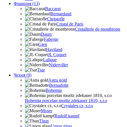
Франция (13)
Baccarat
Bernardaud
Christofle
Cristal de Paris
Cristallerie de montbronn
Daum
Faberge
Gien
Haviland
JL Coquet
Lalique
Niderviller
Tsar
Чехия (9)
Astra gold
Bernadotte
Bohemia
Bohemia porcelan moritz zdekauer 1810, s.r.o
Crystalex cz, s.r.o
Moser
Rudolf kampf
Thun
Union glass