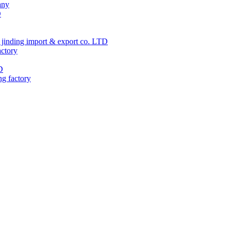
any
D
jinding import & export co. LTD
actory
D
ng factory