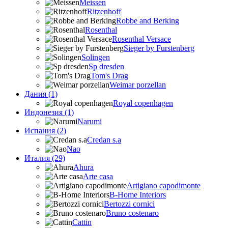
Meissen
Ritzenhoff
Robbe and Berking
Rosenthal
Rosenthal Versace
Sieger by Furstenberg
Solingen
Sp dresden
Tom's Drag
Weimar porzellan
Дания (1)
Royal copenhagen
Индонезия (1)
Narumi
Испания (2)
Credan s.a
Nao
Италия (29)
Ahura
Arte casa
Artigiano capodimonte
B-Home Interiors
Bertozzi cornici
Bruno costenaro
Cattin