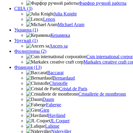
Фарфор ручной работы
США (3)
Julia Knight
Lenox
Michael Aram
Украина (1)
Керамика
Уругвай (1)
Ancers sa
Филиппины (2)
Csm international corpor
Markalex creative craft co
Франция (13)
Baccarat
Bernardaud
Christofle
Cristal de Paris
Cristallerie de montbronn
Daum
Faberge
Gien
Haviland
JL Coquet
Lalique
Niderviller