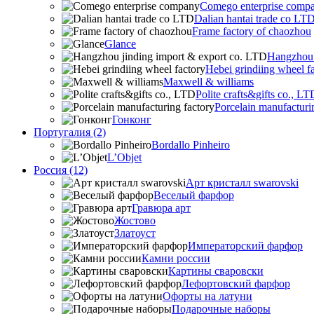
Comego enterprise comp
Dalian hantai trade co LT
Frame factory of chaozhou
Glance
Hangzhou 
Hebei grindiing wheel f
Maxwell & williams
Polite crafts&gifts co., LT
Porcelain manufacturi
Гонконг
Португалия (2)
Bordallo Pinheiro
L’Objet
Россия (12)
Арт кристалл swarovski
Веселый фарфор
Гравюра арт
Жостово
Златоуст
Императорский фарфор
Камни россии
Картины сваровски
Лефортовский фарфор
Офорты на латуни
Подарочные наборы