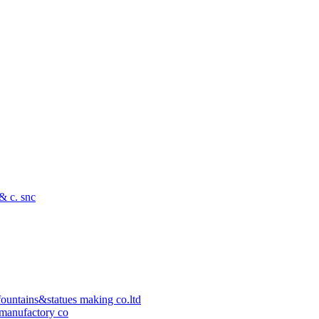
 & c. snc
ountains&statues making co.ltd
manufactory co