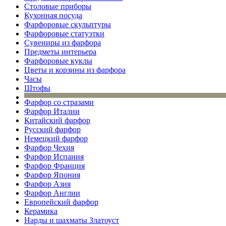
Столовые приборы
Кухонная посуда
Фарфоровые скульптуры
Фарфоровые статуэтки
Сувениры из фарфора
Предметы интерьера
Фарфоровые куклы
Цветы и корзины из фарфора
Часы
Штофы
Фарфор со стразами
Фарфор Италии
Китайский фарфор
Русский фарфор
Немецкий фарфор
Фарфор Чехия
Фарфор Испания
Фарфор Франция
Фарфор Япония
Фарфор Азия
Фарфор Англии
Европейский фарфор
Керамика
Нарды и шахматы Златоуст