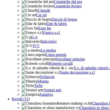
Ceramiche dal pra
Ceramiche ferraro
Chinelli
Cre art
Duccio di Segna
Elite & fabris
Euro far
Franco s.r.l
G.g
Italcornici
IVV
La medea
Linea argenti
Porcellane principe
Roberto cavalli
S.v. di sabadin vittorio
Same decorazione s.r.l
Schiavon
Sibania
Tiche
Venturi arte
Zampiva
Китай (12)
Chaozhou f
Chaozhou ze zhou 