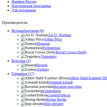
Фарфор Pavone
Партнерская программа
Для оптовиков
Производители
Великобритания (6)
Ari D. Norman
Arthur Price
Dunoon
Portmeirion
Royal Crown Derby
Teapottery
Венгрия (2)
Herend
Zsolnay
Германия (17)
Albert Stahl/Альбеpт Ш
Arnstadt kristall
Bavarian porcelain
Furstenberg
Goebel/Гебель
Hering Berlin
Irish dresden