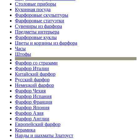
Столовые приборы
Кухонная посуда
Фарфоровые скульптуры
Фарфоровые статуэтки
Сувениры из фарфора
Предметы интерьера
Фарфоровые куклы
Цветы и корзины из фарфора
Часы
Штофы
Фарфор со стразами
Фарфор Италии
Китайский фарфор
Русский фарфор
Немецкий фарфор
Фарфор Чехия
Фарфор Испания
Фарфор Франция
Фарфор Япония
Фарфор Азия
Фарфор Англии
Европейский фарфор
Керамика
Нарды и шахматы Златоуст