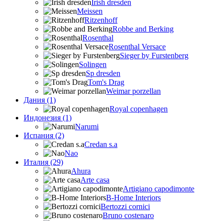
Irish dresden
Meissen
Ritzenhoff
Robbe and Berking
Rosenthal
Rosenthal Versace
Sieger by Furstenberg
Solingen
Sp dresden
Tom's Drag
Weimar porzellan
Дания (1)
Royal copenhagen
Индонезия (1)
Narumi
Испания (2)
Credan s.a
Nao
Италия (29)
Ahura
Arte casa
Artigiano capodimonte
B-Home Interiors
Bertozzi cornici
Bruno costenaro