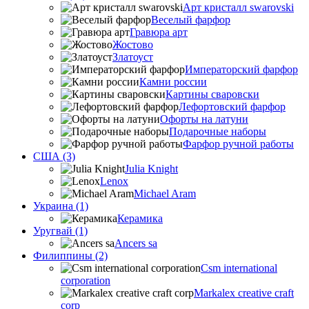
Арт кристалл swarovski
Веселый фарфор
Гравюра арт
Жостово
Златоуст
Императорский фарфор
Камни россии
Картины сваровски
Лефортовский фарфор
Офорты на латуни
Подарочные наборы
Фарфор ручной работы
США (3)
Julia Knight
Lenox
Michael Aram
Украина (1)
Керамика
Уругвай (1)
Ancers sa
Филиппины (2)
Csm international
corporation
Markalex creative craft
corp