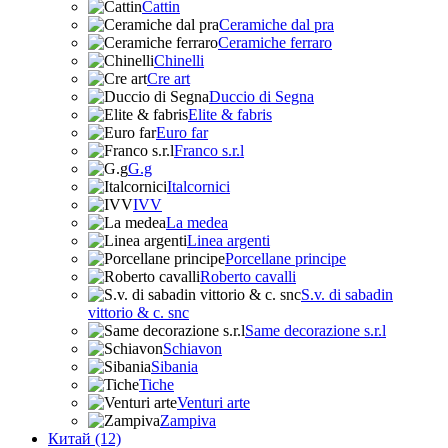
Cattin
Ceramiche dal pra
Ceramiche ferraro
Chinelli
Cre art
Duccio di Segna
Elite & fabris
Euro far
Franco s.r.l
G.g
Italcornici
IVV
La medea
Linea argenti
Porcellane principe
Roberto cavalli
S.v. di sabadin
vittorio & c. snc
Same decorazione s.r.l
Schiavon
Sibania
Tiche
Venturi arte
Zampiva
Китай (12)