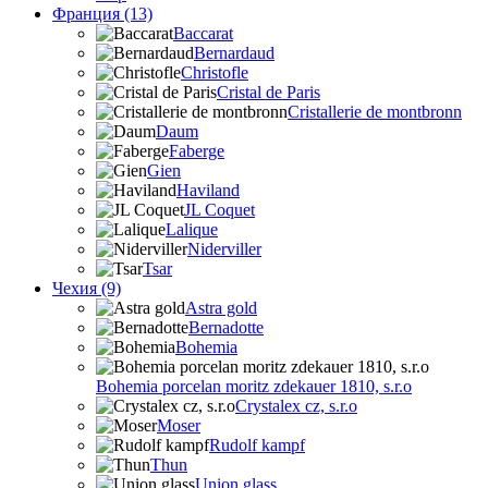
Франция (13)
Baccarat
Bernardaud
Christofle
Cristal de Paris
Cristallerie de montbronn
Daum
Faberge
Gien
Haviland
JL Coquet
Lalique
Niderviller
Tsar
Чехия (9)
Astra gold
Bernadotte
Bohemia
Bohemia porcelan moritz zdekauer 1810, s.r.o
Crystalex cz, s.r.o
Moser
Rudolf kampf
Thun
Union glass