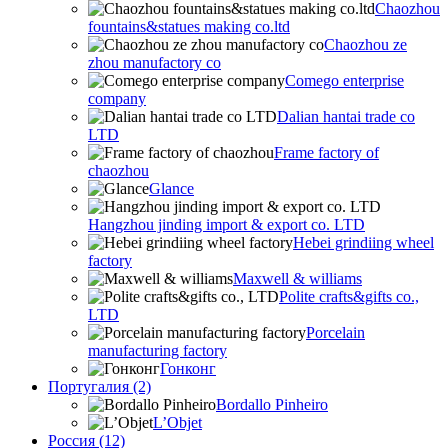
Chaozhou
fountains&statues making co.ltd
Chaozhou ze
zhou manufactory co
Comego enterprise
company
Dalian hantai trade co
LTD
Frame factory of
chaozhou
Glance
Hangzhou jinding import & export co. LTD
Hebei grindiing wheel
factory
Maxwell & williams
Polite crafts&gifts co.,
LTD
Porcelain
manufacturing factory
Гонконг
Португалия (2)
Bordallo Pinheiro
L’Objet
Россия (12)