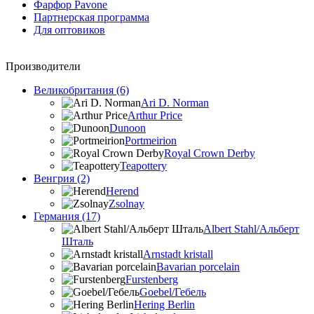
Фарфор Pavone
Партнерская программа
Для оптовиков
Производители
Великобритания (6)
Ari D. Norman
Arthur Price
Dunoon
Portmeirion
Royal Crown Derby
Teapottery
Венгрия (2)
Herend
Zsolnay
Германия (17)
Albert Stahl/Альбеpт
Шталь
Arnstadt kristall
Bavarian porcelain
Furstenberg
Goebel/Гебель
Hering Berlin