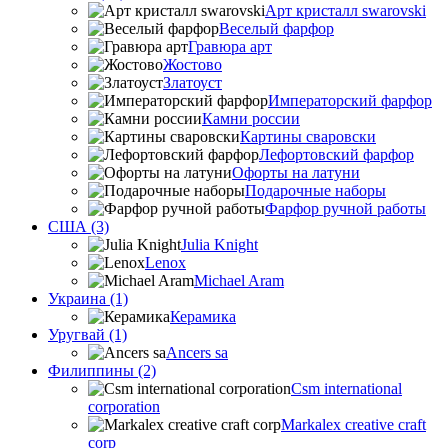
Арт кристалл swarovski
Веселый фарфор
Гравюра арт
Жостово
Златоуст
Императорский фарфор
Камни россии
Картины сваровски
Лефортовский фарфор
Офорты на латуни
Подарочные наборы
Фарфор ручной работы
США (3)
Julia Knight
Lenox
Michael Aram
Украина (1)
Керамика
Уругвай (1)
Ancers sa
Филиппины (2)
Csm international
corporation
Markalex creative craft
corp