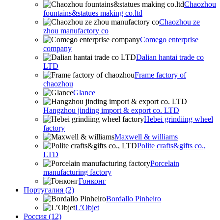
Chaozhou
fountains&statues making co.ltd
Chaozhou ze
zhou manufactory co
Comego enterprise
company
Dalian hantai trade co
LTD
Frame factory of
chaozhou
Glance
Hangzhou jinding import & export co. LTD
Hebei grindiing wheel
factory
Maxwell & williams
Polite crafts&gifts co.,
LTD
Porcelain
manufacturing factory
Гонконг
Португалия (2)
Bordallo Pinheiro
L’Objet
Россия (12)