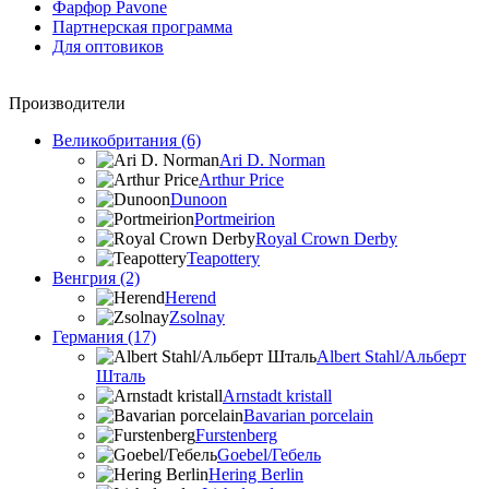
Фарфор Pavone
Партнерская программа
Для оптовиков
Производители
Великобритания (6)
Ari D. Norman
Arthur Price
Dunoon
Portmeirion
Royal Crown Derby
Teapottery
Венгрия (2)
Herend
Zsolnay
Германия (17)
Albert Stahl/Альбеpт
Шталь
Arnstadt kristall
Bavarian porcelain
Furstenberg
Goebel/Гебель
Hering Berlin