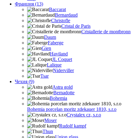
Франция (13)
Baccarat
Bernardaud
Christofle
Cristal de Paris
Cristallerie de montbronn
Daum
Faberge
Gien
Haviland
JL Coquet
Lalique
Niderviller
Tsar
Чехия (9)
Astra gold
Bernadotte
Bohemia
Bohemia porcelan moritz zdekauer 1810, s.r.o
Crystalex cz, s.r.o
Moser
Rudolf kampf
Thun
Union glass