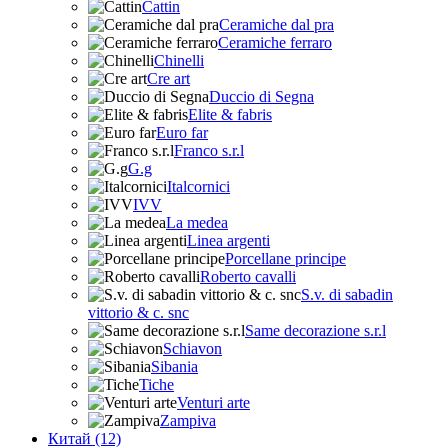
Cattin
Ceramiche dal pra
Ceramiche ferraro
Chinelli
Cre art
Duccio di Segna
Elite & fabris
Euro far
Franco s.r.l
G.g
Italcornici
IVV
La medea
Linea argenti
Porcellane principe
Roberto cavalli
S.v. di sabadin
vittorio & c. snc
Same decorazione s.r.l
Schiavon
Sibania
Tiche
Venturi arte
Zampiva
Китай (12)