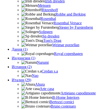
Irish dresden
Meissen
Ritzenhoff
Robbe and Berking
Rosenthal
Rosenthal Versace
Sieger by Furstenberg
Solingen
Sp dresden
Tom's Drag
Weimar porzellan
Дания (1)
Royal copenhagen
Индонезия (1)
Narumi
Испания (2)
Credan s.a
Nao
Италия (29)
Ahura
Arte casa
Artigiano capodimonte
B-Home Interiors
Bertozzi cornici
Bruno costenaro