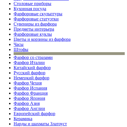
Столовые приборы
Кухонная посуда
Фарфоровые скульптуры
Фарфоровые статуэтки
Сувениры из фарфора
Предметы интерьера
Фарфоровые куклы
Цветы и корзины из фарфора
Часы
Штофы
Фарфор со стразами
Фарфор Италии
Китайский фарфор
Русский фарфор
Немецкий фарфор
Фарфор Чехия
Фарфор Испания
Фарфор Франция
Фарфор Япония
Фарфор Азия
Фарфор Англии
Европейский фарфор
Керамика
Нарды и шахматы Златоуст