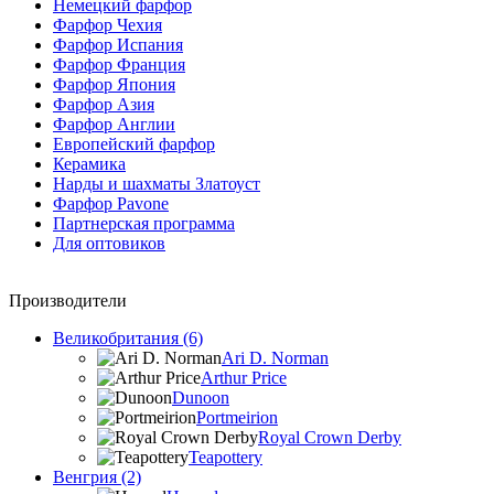
Немецкий фарфор
Фарфор Чехия
Фарфор Испания
Фарфор Франция
Фарфор Япония
Фарфор Азия
Фарфор Англии
Европейский фарфор
Керамика
Нарды и шахматы Златоуст
Фарфор Pavone
Партнерская программа
Для оптовиков
Производители
Великобритания (6)
Ari D. Norman
Arthur Price
Dunoon
Portmeirion
Royal Crown Derby
Teapottery
Венгрия (2)