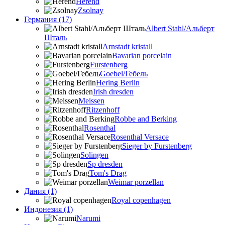
Herend
Zsolnay
Германия (17)
Albert Stahl/Альбеpт
Шталь
Arnstadt kristall
Bavarian porcelain
Furstenberg
Goebel/Гебель
Hering Berlin
Irish dresden
Meissen
Ritzenhoff
Robbe and Berking
Rosenthal
Rosenthal Versace
Sieger by Furstenberg
Solingen
Sp dresden
Tom's Drag
Weimar porzellan
Дания (1)
Royal copenhagen
Индонезия (1)
Narumi