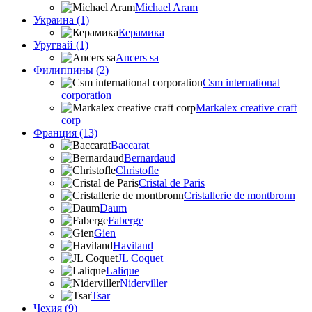
Michael Aram
Украина (1)
Керамика
Уругвай (1)
Ancers sa
Филиппины (2)
Csm international
corporation
Markalex creative craft
corp
Франция (13)
Baccarat
Bernardaud
Christofle
Cristal de Paris
Cristallerie de montbronn
Daum
Faberge
Gien
Haviland
JL Coquet
Lalique
Niderviller
Tsar
Чехия (9)