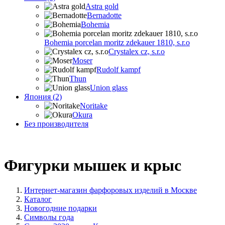
Astra gold
Bernadotte
Bohemia
Bohemia porcelan moritz zdekauer 1810, s.r.o
Crystalex cz, s.r.o
Moser
Rudolf kampf
Thun
Union glass
Япония (2)
Noritake
Okura
Без производителя
Фигурки мышек и крыс
Интернет-магазин фарфоровых изделий в Москве
Каталог
Новогодние подарки
Символы года