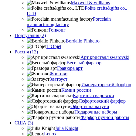
Maxwell & williams
Polite crafts&gifts co.,
LTD
Porcelain
manufacturing factory
Гонконг
Португалия (2)
Bordallo Pinheiro
L’Objet
Россия (12)
Арт кристалл swarovski
Веселый фарфор
Гравюра арт
Жостово
Златоуст
Императорский фарфор
Камни россии
Картины сваровски
Лефортовский фарфор
Офорты на латуни
Подарочные наборы
Фарфор ручной работы
США (3)
Julia Knight
Lenox