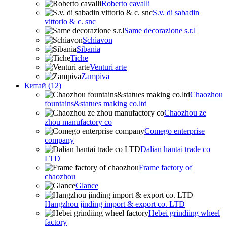
Roberto cavalli
S.v. di sabadin
vittorio & c. snc
Same decorazione s.r.l
Schiavon
Sibania
Tiche
Venturi arte
Zampiva
Китай (12)
Chaozhou
fountains&statues making co.ltd
Chaozhou ze
zhou manufactory co
Comego enterprise
company
Dalian hantai trade co
LTD
Frame factory of
chaozhou
Glance
Hangzhou jinding import & export co. LTD
Hebei grindiing wheel
factory