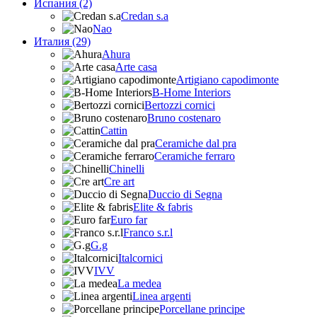
Испания (2)
Credan s.a
Nao
Италия (29)
Ahura
Arte casa
Artigiano capodimonte
B-Home Interiors
Bertozzi cornici
Bruno costenaro
Cattin
Ceramiche dal pra
Ceramiche ferraro
Chinelli
Cre art
Duccio di Segna
Elite & fabris
Euro far
Franco s.r.l
G.g
Italcornici
IVV
La medea
Linea argenti
Porcellane principe