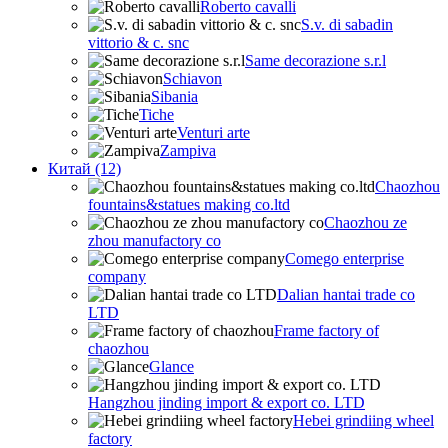
Roberto cavalli
S.v. di sabadin
vittorio & c. snc
Same decorazione s.r.l
Schiavon
Sibania
Tiche
Venturi arte
Zampiva
Китай (12)
Chaozhou
fountains&statues making co.ltd
Chaozhou ze
zhou manufactory co
Comego enterprise
company
Dalian hantai trade co
LTD
Frame factory of
chaozhou
Glance
Hangzhou jinding import & export co. LTD
Hebei grindiing wheel
factory