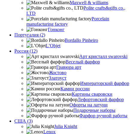
Maxwell & williams
Polite crafts&gifts co.,
LTD
Porcelain
manufacturing factory
Гонконг
Португалия (2)
Bordallo Pinheiro
L’Objet
Россия (12)
Арт кристалл swarovski
Веселый фарфор
Гравюра арт
Жостово
Златоуст
Императорский фарфор
Камни россии
Картины сваровски
Лефортовский фарфор
Офорты на латуни
Подарочные наборы
Фарфор ручной работы
США (3)
Julia Knight
Lenox