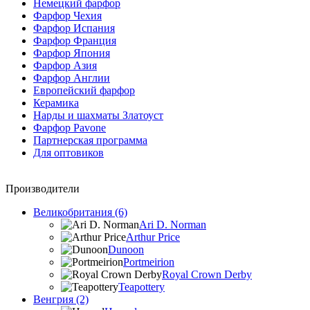
Немецкий фарфор
Фарфор Чехия
Фарфор Испания
Фарфор Франция
Фарфор Япония
Фарфор Азия
Фарфор Англии
Европейский фарфор
Керамика
Нарды и шахматы Златоуст
Фарфор Pavone
Партнерская программа
Для оптовиков
Производители
Великобритания (6)
Ari D. Norman
Arthur Price
Dunoon
Portmeirion
Royal Crown Derby
Teapottery
Венгрия (2)