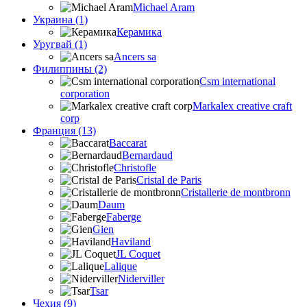
Michael Aram
Украина (1)
Керамика
Уругвай (1)
Ancers sa
Филиппины (2)
Csm international
corporation
Markalex creative craft
corp
Франция (13)
Baccarat
Bernardaud
Christofle
Cristal de Paris
Cristallerie de montbronn
Daum
Faberge
Gien
Haviland
JL Coquet
Lalique
Niderviller
Tsar
Чехия (9)