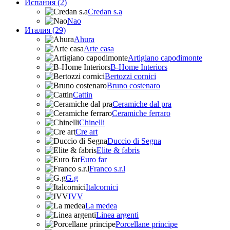
Испания (2)
Credan s.a
Nao
Италия (29)
Ahura
Arte casa
Artigiano capodimonte
B-Home Interiors
Bertozzi cornici
Bruno costenaro
Cattin
Ceramiche dal pra
Ceramiche ferraro
Chinelli
Cre art
Duccio di Segna
Elite & fabris
Euro far
Franco s.r.l
G.g
Italcornici
IVV
La medea
Linea argenti
Porcellane principe