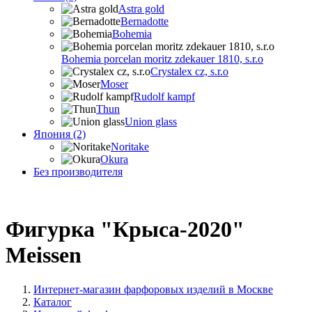
Astra gold
Bernadotte
Bohemia
Bohemia porcelan moritz zdekauer 1810, s.r.o
Crystalex cz, s.r.o
Moser
Rudolf kampf
Thun
Union glass
Япония (2)
Noritake
Okura
Без производителя
Фигурка "Крыса-2020"
Meissen
Интернет-магазин фарфоровых изделий в Москве
Каталог