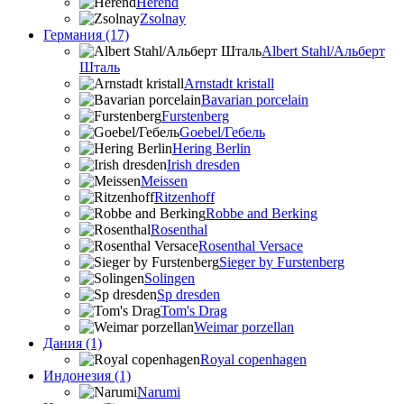
Herend
Zsolnay
Германия (17)
Albert Stahl/Альбеpт
Шталь
Arnstadt kristall
Bavarian porcelain
Furstenberg
Goebel/Гебель
Hering Berlin
Irish dresden
Meissen
Ritzenhoff
Robbe and Berking
Rosenthal
Rosenthal Versace
Sieger by Furstenberg
Solingen
Sp dresden
Tom's Drag
Weimar porzellan
Дания (1)
Royal copenhagen
Индонезия (1)
Narumi