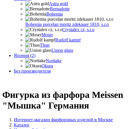
Astra gold
Bernadotte
Bohemia
Bohemia porcelan moritz zdekauer 1810, s.r.o
Crystalex cz, s.r.o
Moser
Rudolf kampf
Thun
Union glass
Япония (2)
Noritake
Okura
Без производителя
Фигурка из фарфора Meissen
"Мышка" Германия
Интернет-магазин фарфоровых изделий в Москве
Каталог