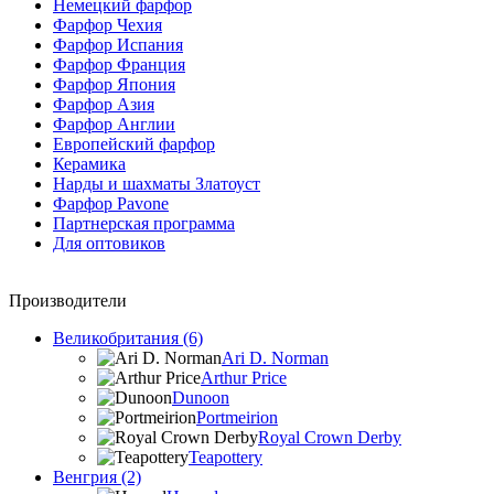
Немецкий фарфор
Фарфор Чехия
Фарфор Испания
Фарфор Франция
Фарфор Япония
Фарфор Азия
Фарфор Англии
Европейский фарфор
Керамика
Нарды и шахматы Златоуст
Фарфор Pavone
Партнерская программа
Для оптовиков
Производители
Великобритания (6)
Ari D. Norman
Arthur Price
Dunoon
Portmeirion
Royal Crown Derby
Teapottery
Венгрия (2)