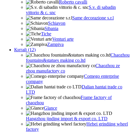
Roberto cavalli
S.v. di sabadin
vittorio & c. snc
Same decorazione s.r.l
Schiavon
Sibania
Tiche
Venturi arte
Zampiva
Китай (12)
Chaozhou
fountains&statues making co.ltd
Chaozhou ze
zhou manufactory co
Comego enterprise
company
Dalian hantai trade co
LTD
Frame factory of
chaozhou
Glance
Hangzhou jinding import & export co. LTD
Hebei grindiing wheel
factory