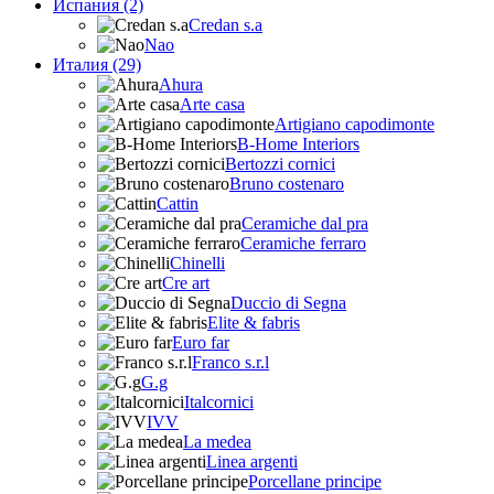
Испания (2)
Credan s.a
Nao
Италия (29)
Ahura
Arte casa
Artigiano capodimonte
B-Home Interiors
Bertozzi cornici
Bruno costenaro
Cattin
Ceramiche dal pra
Ceramiche ferraro
Chinelli
Cre art
Duccio di Segna
Elite & fabris
Euro far
Franco s.r.l
G.g
Italcornici
IVV
La medea
Linea argenti
Porcellane principe