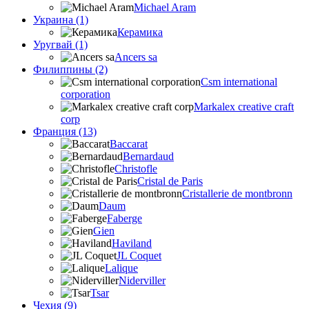
Michael Aram
Украина (1)
Керамика
Уругвай (1)
Ancers sa
Филиппины (2)
Csm international
corporation
Markalex creative craft
corp
Франция (13)
Baccarat
Bernardaud
Christofle
Cristal de Paris
Cristallerie de montbronn
Daum
Faberge
Gien
Haviland
JL Coquet
Lalique
Niderviller
Tsar
Чехия (9)