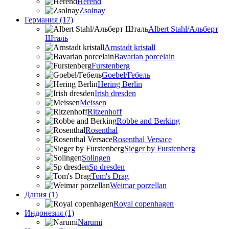
Herend
Zsolnay
Германия (17)
Albert Stahl/Альбеpт
Шталь
Arnstadt kristall
Bavarian porcelain
Furstenberg
Goebel/Гебель
Hering Berlin
Irish dresden
Meissen
Ritzenhoff
Robbe and Berking
Rosenthal
Rosenthal Versace
Sieger by Furstenberg
Solingen
Sp dresden
Tom's Drag
Weimar porzellan
Дания (1)
Royal copenhagen
Индонезия (1)
Narumi