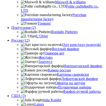
Maxwell & williams
Polite crafts&gifts co.,
LTD
Porcelain
manufacturing factory
Гонконг
Португалия (2)
Bordallo Pinheiro
L’Objet
Россия (12)
Арт кристалл swarovski
Веселый фарфор
Гравюра арт
Жостово
Златоуст
Императорский фарфор
Камни россии
Картины сваровски
Лефортовский фарфор
Офорты на латуни
Подарочные наборы
Фарфор ручной работы
США (3)
Julia Knight
Lenox