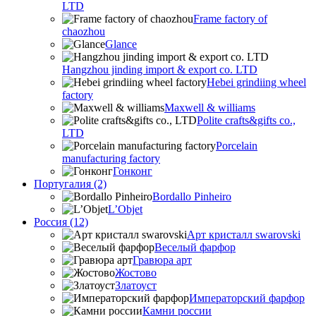
LTD
Frame factory of
chaozhou
Glance
Hangzhou jinding import & export co. LTD
Hebei grindiing wheel
factory
Maxwell & williams
Polite crafts&gifts co.,
LTD
Porcelain
manufacturing factory
Гонконг
Португалия (2)
Bordallo Pinheiro
L’Objet
Россия (12)
Арт кристалл swarovski
Веселый фарфор
Гравюра арт
Жостово
Златоуст
Императорский фарфор
Камни россии