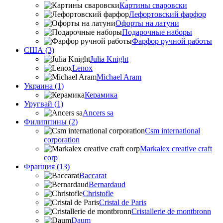
Картины сваровски
Лефортовский фарфор
Офорты на латуни
Подарочные наборы
Фарфор ручной работы
США (3)
Julia Knight
Lenox
Michael Aram
Украина (1)
Керамика
Уругвай (1)
Ancers sa
Филиппины (2)
Csm international
corporation
Markalex creative craft
corp
Франция (13)
Baccarat
Bernardaud
Christofle
Cristal de Paris
Cristallerie de montbronn
Daum