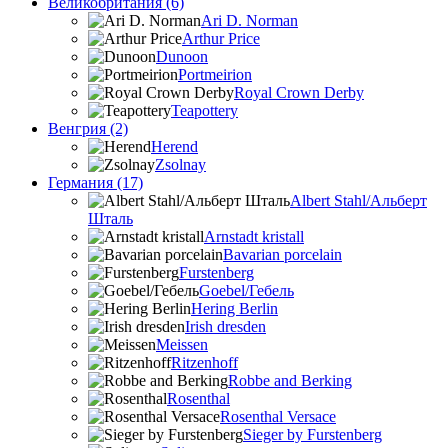
Великобритания (6)
Ari D. Norman
Arthur Price
Dunoon
Portmeirion
Royal Crown Derby
Teapottery
Венгрия (2)
Herend
Zsolnay
Германия (17)
Albert Stahl/Альбеpт
Шталь
Arnstadt kristall
Bavarian porcelain
Furstenberg
Goebel/Гебель
Hering Berlin
Irish dresden
Meissen
Ritzenhoff
Robbe and Berking
Rosenthal
Rosenthal Versace
Sieger by Furstenberg