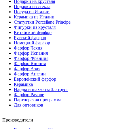
Подарки из хрусталя
Подарки из стекла
Посуда из Италии
Керамика из Италии
Статуэтки Porcellane Principe
Фигурки из хрусталя
Китайский фарфор
Русский фарфор
Немецкий фарфор
Фарфор Чехия
Фарфор Испания
Фарфор Франция
Фарфор Япония
Фарфор Азия
Фарфор Англии
Европейский фарфор
Керамика
Нарды и шахматы Златоуст
Фарфор Pavone
Партнерская программа
Для оптовиков
Производители