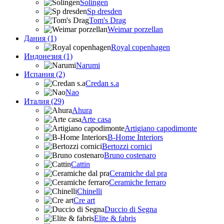
Solingen
Sp dresden
Tom's Drag
Weimar porzellan
Дания (1)
Royal copenhagen
Индонезия (1)
Narumi
Испания (2)
Credan s.a
Nao
Италия (29)
Ahura
Arte casa
Artigiano capodimonte
B-Home Interiors
Bertozzi cornici
Bruno costenaro
Cattin
Ceramiche dal pra
Ceramiche ferraro
Chinelli
Cre art
Duccio di Segna
Elite & fabris