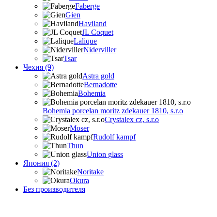
Faberge
Gien
Haviland
JL Coquet
Lalique
Niderviller
Tsar
Чехия (9)
Astra gold
Bernadotte
Bohemia
Bohemia porcelan moritz zdekauer 1810, s.r.o
Crystalex cz, s.r.o
Moser
Rudolf kampf
Thun
Union glass
Япония (2)
Noritake
Okura
Без производителя