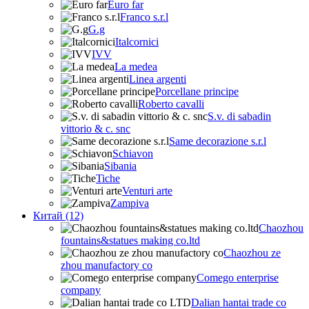
Euro far
Franco s.r.l
G.g
Italcornici
IVV
La medea
Linea argenti
Porcellane principe
Roberto cavalli
S.v. di sabadin
vittorio & c. snc
Same decorazione s.r.l
Schiavon
Sibania
Tiche
Venturi arte
Zampiva
Китай (12)
Chaozhou
fountains&statues making co.ltd
Chaozhou ze
zhou manufactory co
Comego enterprise
company
Dalian hantai trade co