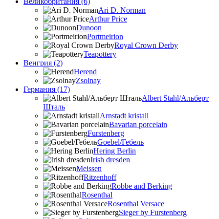
Великобритания (6)
Ari D. Norman
Arthur Price
Dunoon
Portmeirion
Royal Crown Derby
Teapottery
Венгрия (2)
Herend
Zsolnay
Германия (17)
Albert Stahl/Альбеpт
Шталь
Arnstadt kristall
Bavarian porcelain
Furstenberg
Goebel/Гебель
Hering Berlin
Irish dresden
Meissen
Ritzenhoff
Robbe and Berking
Rosenthal
Rosenthal Versace
Sieger by Furstenberg