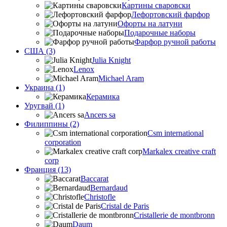
Картины сваровски
Лефортовский фарфор
Офорты на латуни
Подарочные наборы
Фарфор ручной работы
США (3)
Julia Knight
Lenox
Michael Aram
Украина (1)
Керамика
Уругвай (1)
Ancers sa
Филиппины (2)
Csm international
corporation
Markalex creative craft
corp
Франция (13)
Baccarat
Bernardaud
Christofle
Cristal de Paris
Cristallerie de montbronn
Daum