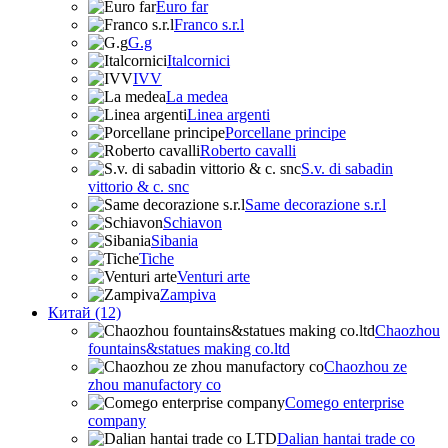
Euro far
Franco s.r.l
G.g
Italcornici
IVV
La medea
Linea argenti
Porcellane principe
Roberto cavalli
S.v. di sabadin
vittorio & c. snc
Same decorazione s.r.l
Schiavon
Sibania
Tiche
Venturi arte
Zampiva
Китай (12)
Chaozhou
fountains&statues making co.ltd
Chaozhou ze
zhou manufactory co
Comego enterprise
company
Dalian hantai trade co