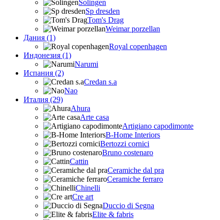
Solingen
Sp dresden
Tom's Drag
Weimar porzellan
Дания (1)
Royal copenhagen
Индонезия (1)
Narumi
Испания (2)
Credan s.a
Nao
Италия (29)
Ahura
Arte casa
Artigiano capodimonte
B-Home Interiors
Bertozzi cornici
Bruno costenaro
Cattin
Ceramiche dal pra
Ceramiche ferraro
Chinelli
Cre art
Duccio di Segna
Elite & fabris