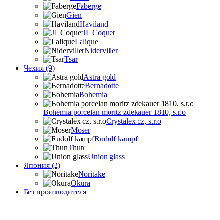
Faberge
Gien
Haviland
JL Coquet
Lalique
Niderviller
Tsar
Чехия (9)
Astra gold
Bernadotte
Bohemia
Bohemia porcelan moritz zdekauer 1810, s.r.o
Crystalex cz, s.r.o
Moser
Rudolf kampf
Thun
Union glass
Япония (2)
Noritake
Okura
Без производителя