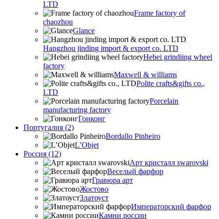
LTD
Frame factory of
chaozhou
Glance
Hangzhou jinding import & export co. LTD
Hebei grindiing wheel
factory
Maxwell & williams
Polite crafts&gifts co.,
LTD
Porcelain
manufacturing factory
Гонконг
Португалия (2)
Bordallo Pinheiro
L’Objet
Россия (12)
Арт кристалл swarovski
Веселый фарфор
Гравюра арт
Жостово
Златоуст
Императорский фарфор
Камни россии