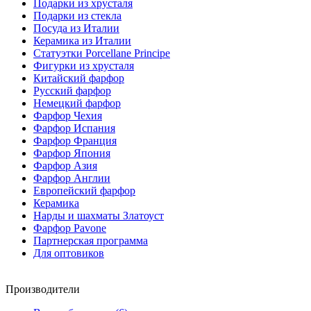
Подарки из хрусталя
Подарки из стекла
Посуда из Италии
Керамика из Италии
Статуэтки Porcellane Principe
Фигурки из хрусталя
Китайский фарфор
Русский фарфор
Немецкий фарфор
Фарфор Чехия
Фарфор Испания
Фарфор Франция
Фарфор Япония
Фарфор Азия
Фарфор Англии
Европейский фарфор
Керамика
Нарды и шахматы Златоуст
Фарфор Pavone
Партнерская программа
Для оптовиков
Производители